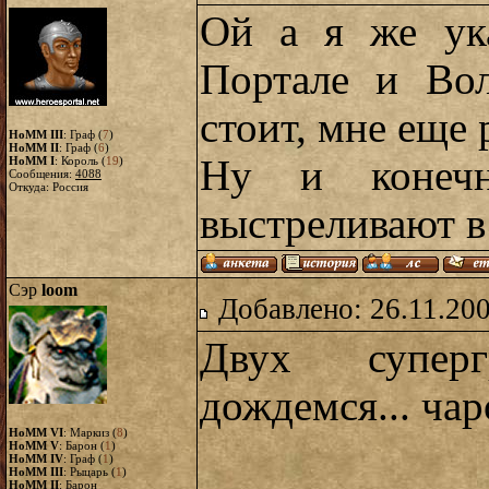
Ой а я же ук
Портале и Вол
стоит, мне еще 
HoMM III
: Граф (
7
)
HoMM II
: Граф (
6
)
Ну и конечн
HoMM I
: Король (
19
)
Сообщения:
4088
Откуда: Россия
выстреливают в
Сэр
loom
Добавлено: 26.11.20
Двух супер
дождемся... ча
HoMM VI
: Маркиз (
8
)
HoMM V
: Барон (
1
)
HoMM IV
: Граф (
1
)
HoMM III
: Рыцарь (
1
)
HoMM II
: Барон