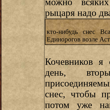
можно всяких
рыцаря надо два
кто-нибудь снес Вс
Единорогов возле Ас
Кочевников я 
день, втор
присоединяемы
снес, чтобы п
потом уже на