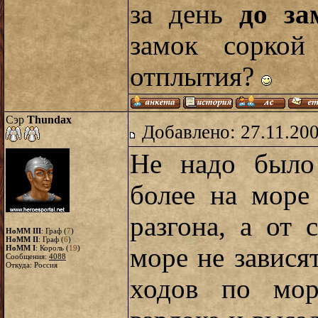
за день
до за
замок соркой
отплытия?
Сэр
Thundax
Добавлено: 27.11.20
Не надо было 
более на море
разгона, а от
HoMM III
: Граф (
7
)
HoMM II
: Граф (
6
)
море не завися
HoMM I
: Король (
19
)
Сообщения:
4088
Откуда: Россия
ходов по мор