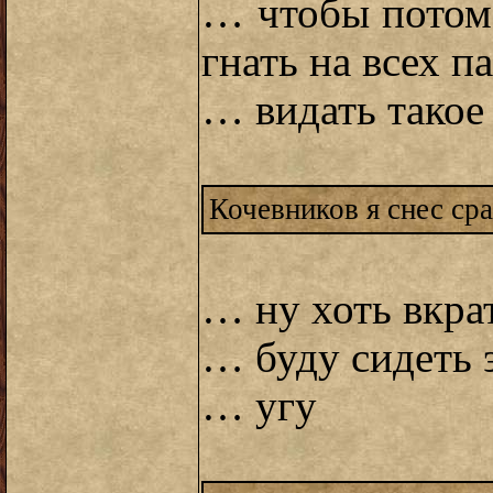
… чтобы потом
гнать на всех п
… видать такое
Кочевников я снес сра
… ну хоть вкрат
… буду сидеть 
… угу