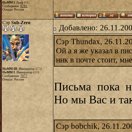
HoMM I
: Граф (
8
)
Сообщения:
8781
Откуда: Россия
Сэр
Sub-Zero
Добавлено: 26.11.20
Сэр Thundax, 26.11.2
Ой а я же указал в пи
ник в почте стоит, мн
HoMM III
: Император (
27
)
HoMM I
: Император (
69
)
Сообщения:
7077
Откуда: Россия
Письма пока н
Но мы Вас и та
Сэр bobchik, 26.11.20