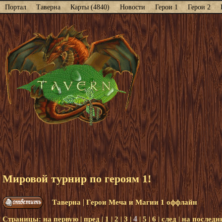
Портал
Таверна
Карты (4840)
Новости
Герои 1
Герои 2
Мировой турнир по героям 1!
|
Таверна
Герои Меча и Магии 1 оффлайн
4
Страницы:
на первую
|
пред
|
1
|
2
|
3
|
|
5
|
6
|
след
|
на послед