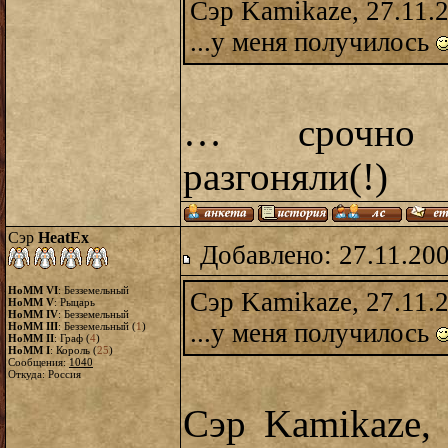
Сэр Kamikaze, 27.11.
...у меня получилось
… срочно р
разгоняли(!)
Сэр
HeatEx
Добавлено: 27.11.20
HoMM VI
: Безземельный
Сэр Kamikaze, 27.11.
HoMM V
: Рыцарь
HoMM IV
: Безземельный
...у меня получилось
HoMM III
: Безземельный (
1
)
HoMM II
: Граф (
4
)
HoMM I
: Король (
25
)
Сообщения:
1040
Откуда: Россия
Сэр Kamikaze,