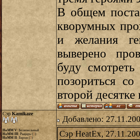
В общем поста
кворумных про
и желания ге
выверено про
буду смотреть
позориться со
второй десятке 
Сэр
Kamikaze
Добавлено: 27.11.20
HoMM V
: Безземельный
Сэр HeatEx, 27.11.200
HoMM III
: Рыцарь (
1
)
HoMM II
: Барон (
3
)