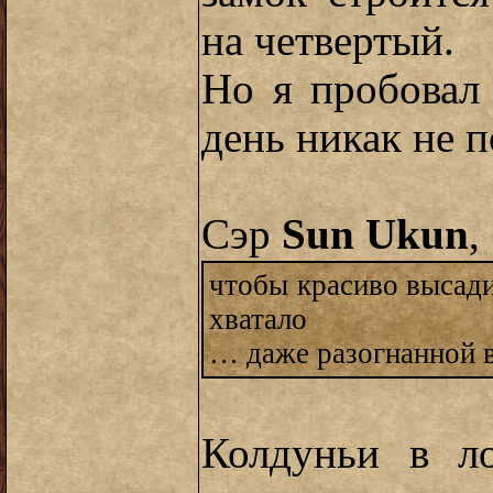
на четвертый.
Но я пробовал 
день никак не п
Сэр
Sun Ukun
,
чтобы красиво высади
хватало
… даже разогнанной в
Колдуньи в ло