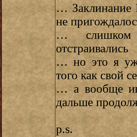
… Заклинание 
не пригождалос
… слишком 
отстраивались
… но это я уж
того как свой с
… а вообще иг
дальше продол
p.s.