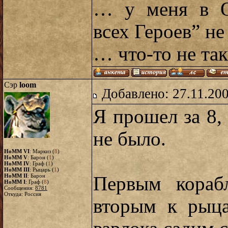
… у меня в О
всех Героев” не
… что-то не та
Сэр
loom
Добавлено: 27.11.20
Я прошел за 8,
не было.
HoMM VI
: Маркиз (
8
)
HoMM V
: Барон (
1
)
HoMM IV
: Граф (
1
)
HoMM III
: Рыцарь (
1
)
HoMM II
: Барон
Первым кораб
HoMM I
: Граф (
8
)
Сообщения:
8781
Откуда: Россия
вторым к рыца