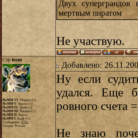
Двух суперграндов 
мертвым пиратом
Не участвую.
Сэр
loom
Добавлено: 26.11.20
Ну если судит
удался. Еще 
HoMM VI
: Маркиз (
8
)
ровного счета =
HoMM V
: Барон (
1
)
HoMM IV
: Граф (
1
)
HoMM III
: Рыцарь (
1
)
HoMM II
: Барон
HoMM I
: Граф (
8
)
Сообщения:
8781
Откуда: Россия
Не знаю поче