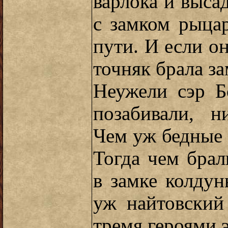
варлока и выса
с замком рыца
пути. И если он
точняк брала за
Неужели сэр Б
позабивали, н
Чем уж бедные
Тогда чем бра
в замке колдун
уж найтовский
тремя героями 