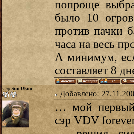
попроще выбра
было 10 огров
против пачки б
часа на весь пр
А минимум, ес
составляет 8 дн
Сэр
Sun Ukun
Добавлено: 27.11.20
… мой первый 
сэр VDV foreve
… решил силь