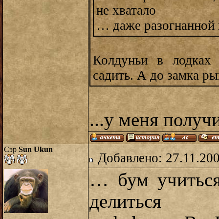
не хватало
… даже разогнанной 
Колдуньи в лодках 
садить. А до замка ры
...у меня полу
Сэр
Sun Ukun
Добавлено: 27.11.20
… бум учиться
делиться