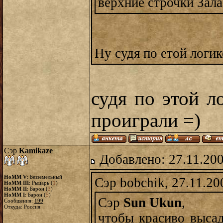
верхние строчки Зала 
Ну судя по етой логи
судя по этой л
проиграли =)
Сэр
Kamikaze
Добавлено: 27.11.20
HoMM V
: Безземельный
Сэр bobchik, 27.11.20
HoMM III
: Рыцарь (
1
)
HoMM II
: Барон (
3
)
HoMM I
: Барон (
5
)
Сэр
Sun Ukun
,
Сообщения:
199
Откуда: Россия
чтобы красиво высад