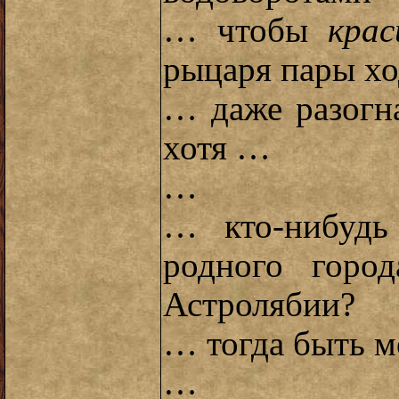
… чтобы
крас
рыцаря пары хо
… даже разогн
хотя …
…
… кто-нибудь
родного горо
Астролябии?
… тогда быть м
…