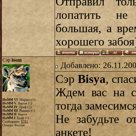
Отправил тол
лопатить не
большая, а вр
хорошего забоя
Сэр
loom
Добавлено: 26.11.20
Сэр
Bisya
, спа
Ждем вас на с
HoMM VI
: Маркиз (
8
)
тогда замесимся
HoMM V
: Барон (
1
)
HoMM IV
: Граф (
1
)
HoMM III
: Рыцарь (
1
)
HoMM II
: Барон
Не забудьте о
HoMM I
: Граф (
8
)
Сообщения:
8781
Откуда: Россия
анкете!