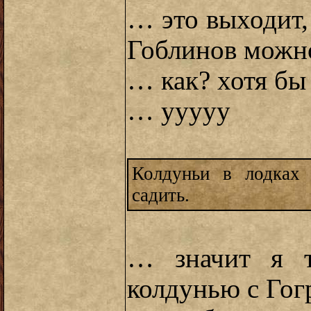
… это выходит,
Гоблинов можн
… как? хотя бы
… ууууу
Колдуньи в лодках 
садить.
… значит я т
колдунью с Гог