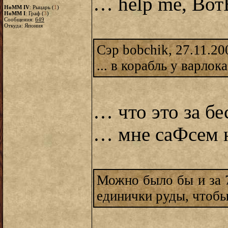
… help me, Вот
HoMM IV
: Рыцарь (
1
)
HoMM I
: Граф (
3
)
Сообщения:
649
Откуда: Япония
Сэр bobchik, 27.11.20
... в корабль у варлок
… что это за бе
… мне саФсем 
Можно было бы и за 7
единички руды, чтобы