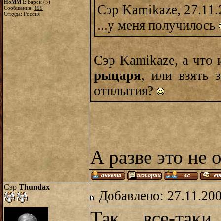
HoMM I
: Барон (
5
)
Сэр Kamikaze, 27.11.
Сообщения:
199
Откуда: Россия
...у меня получилось
Сэр Kamikaze, а что
рыцаря
, или взять 
отплытия?
А разве это не 
Сэр
Thundax
Добавлено: 27.11.20
Так все-таки