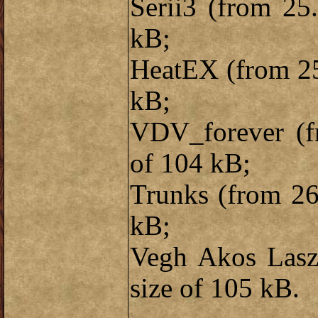
Serii3 (from 25
kB;
HeatEX (from 25
kB;
VDV_forever (fr
of 104 kB;
Trunks (from 26
kB;
Vegh Akos Laszl
size of 105 kB.