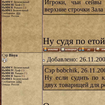
Игроки, чьи сейвы
HoMM V
: Безземельный
HoMM III
: Граф (
2
)
верхние строчки Зала 
HoMM II
: Рыцарь (
2
)
HoMM I
: Безземельный
Сообщения:
464
Откуда: Россия
Ну судя по ето
Сэр
Bisya
Добавлено: 26.11.20
HoMM V
: Безземельный
Сэр bobchik, 26.11.20
HoMM IV
: Граф (
1
)
HoMM III
: Рыцарь (
1
)
Ну если судить по 
HoMM II
: Барон (
6
)
HoMM I
: Безземельный
Сообщения:
1062
двух товарищей для р
Откуда: Россия