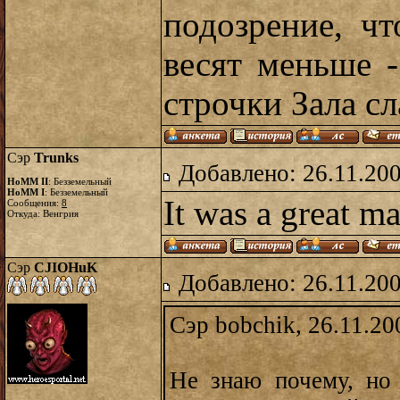
подозрение, ч
весят меньше 
строчки Зала сл
Сэр
Trunks
Добавлено: 26.11.20
HoMM II
: Безземельный
HoMM I
: Безземельный
It was a great m
Сообщения:
8
Откуда: Венгрия
Сэр
CJIOHuK
Добавлено: 26.11.20
Сэр bobchik, 26.11.20
Не знаю почему, но 