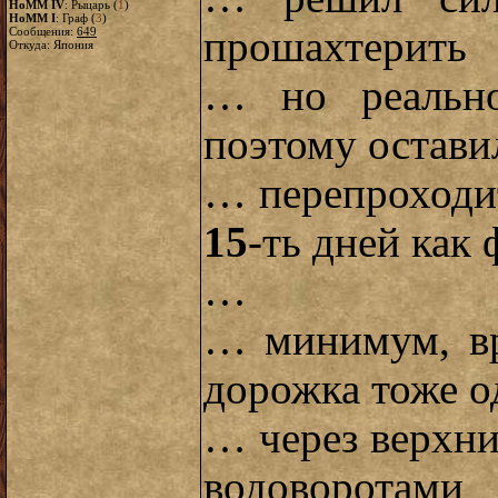
HoMM IV
: Рыцарь (
1
)
HoMM I
: Граф (
3
)
прошахтерить
Сообщения:
649
Откуда: Япония
… но реально
поэтому оставил
… перепроходит
15
-ть дней как 
…
… минимум, вр
дорожка тоже о
… через верхни
водоворотами