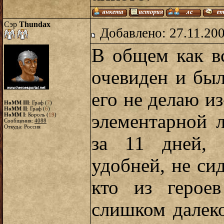
Сэр
Thundax
Добавлено: 27.11.20
В общем как в
очевиден и был
его не делаю из
HoMM III
: Граф (
7
)
HoMM II
: Граф (
6
)
элементарной 
HoMM I
: Король (
19
)
Сообщения:
4088
Откуда: Россия
за 11 дней, 
удобней, не сид
кто из герое
слишком далеко