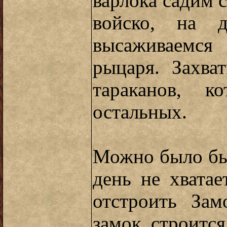
варлока садим с
войско, на д
высаживаемся
рыцаря. Захва
тараканов, к
остальных.
Можно было бы 
день не хвата
отстроить Зам
замок строитс