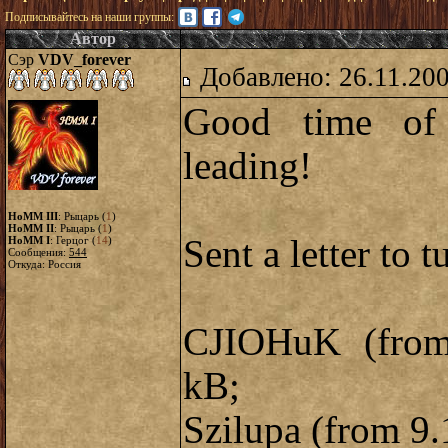
Подписывайтесь на наши группы:
Автор
Сэр
VDV_forever
Добавлено: 26.11.20
Good time of 
leading!
HoMM III
: Рыцарь (
1
)
HoMM II
: Рыцарь (
1
)
Sent a letter to
t
HoMM I
: Герцог (
14
)
Сообщения:
544
Откуда: Россия
CJIOHuK (from
kB;
Szilupa (from 9.