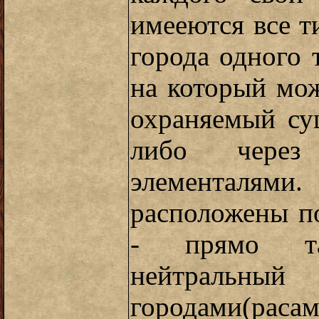
имееются все т
города одного 
на который мож
охраняемый су
либо через
элементалям
расположены по
- прямо та
нейтральны
городами(рас