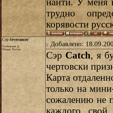
найти. У меня 
трудно опред
корявости русс
Сэр
Severancer
Добавлено: 18.09.20
Сообщения:
6
Откуда: Россия
Сэр
Catch
, я б
чертовски приз
Карта отдаленно
только на мини-
сожалению не п
каждого свой 