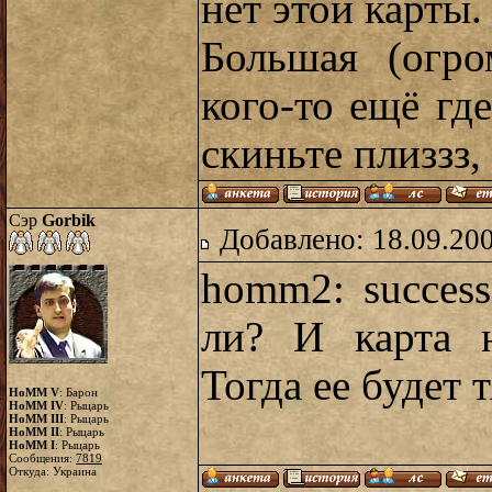
нет этой карты.
Большая (огро
кого-то ещё где
скиньте плиззз,
Сэр
Gorbik
Добавлено: 18.09.20
homm2: success
ли? И карта н
Тогда ее будет
HoMM V
: Барон
HoMM IV
: Рыцарь
HoMM III
: Рыцарь
HoMM II
: Рыцарь
HoMM I
: Рыцарь
Сообщения:
7819
Откуда: Украина