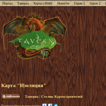
Портал
Таверна
Карты (4840)
Новости
Герои 1
Герои 2
Карта "Изоляция"
|
Таверна
Столик Картостроителей
Подписывайтесь на наши группы: