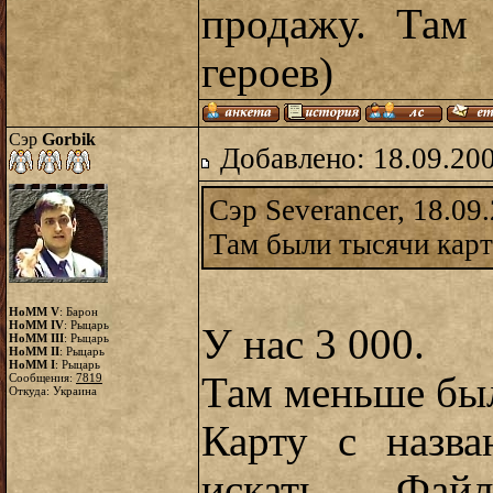
продажу. Там
героев)
Сэр
Gorbik
Добавлено: 18.09.20
Сэр Severancer, 18.09
Там были тысячи карт
HoMM V
: Барон
HoMM IV
: Рыцарь
У нас 3 000.
HoMM III
: Рыцарь
HoMM II
: Рыцарь
HoMM I
: Рыцарь
Там меньше б
Сообщения:
7819
Откуда: Украина
Карту с назва
искать... Фа