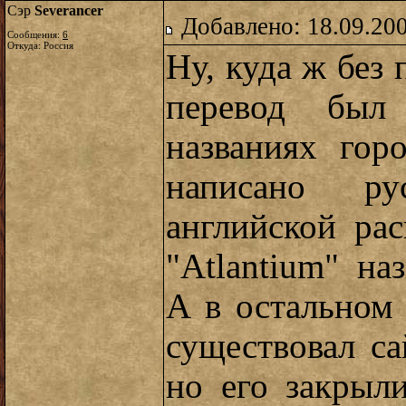
Сэр
Severancer
Добавлено: 18.09.20
Сообщения:
6
Откуда: Россия
Ну, куда ж без 
перевод был
названиях гор
написано р
английской ра
"Atlantium" на
А в остальном 
существовал с
но его закрыл