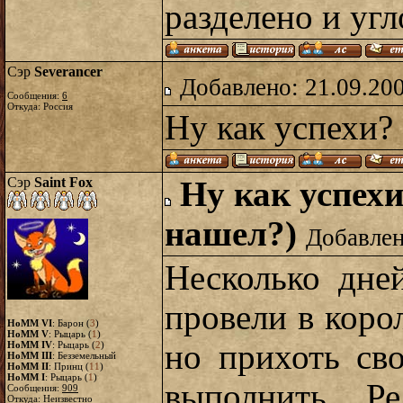
разделено и угл
Сэр
Severancer
Добавлено: 21.09.20
Сообщения:
6
Откуда: Россия
Ну как успехи?
Сэр
Saint Fox
Ну как успехи
нашел?)
Добавлен
Несколько дне
провели в коро
HoMM VI
: Барон (
3
)
HoMM V
: Рыцарь (
1
)
но прихоть св
HoMM IV
: Рыцарь (
2
)
HoMM III
: Безземельный
HoMM II
: Принц (
11
)
HoMM I
: Рыцарь (
1
)
выполнить. Ре
Сообщения:
909
Откуда: Неизвестно