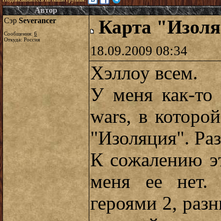
Автор
Сэр
Severancer
Карта "Изол
Сообщения:
6
Откуда: Россия
18.09.2009 08:34
Хэллоу всем.
У меня как-то
wars, в которо
"Изоляция". Раз
К сожалению э
меня ее нет.
героями 2, разн