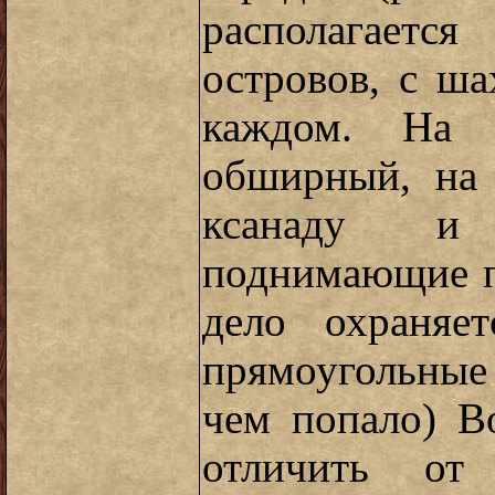
располагаетс
островов, с ша
каждом. На 
обширный, на 
ксанаду и 
поднимающие п
дело охраняе
прямоугольные 
чем попало) В
отличить от