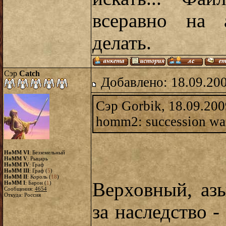
всеравно на 
делать.
Сэр
Catch
Добавлено: 18.09.20
Сэр Gorbik, 18.09.200
homm2: succession war
HoMM VI
: Безземельный
HoMM V
: Рыцарь
HoMM IV
: Граф
HoMM III
: Граф (
5
)
HoMM II
: Король (
18
)
Верховный, аз
HoMM I
: Барон (
1
)
Сообщения:
4654
Откуда: Россия
за наследство -