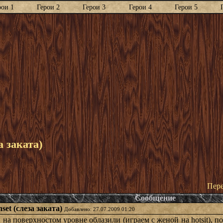
рои 1
Герои 2
Герои 3
Герои 4
Герои 5
а заката)
Пере
Сообщение
et (слеза заката)
Добавлено: 27.07.2009 01:20
а поверхностом уровне облазили (играем с женой на hotsit), по