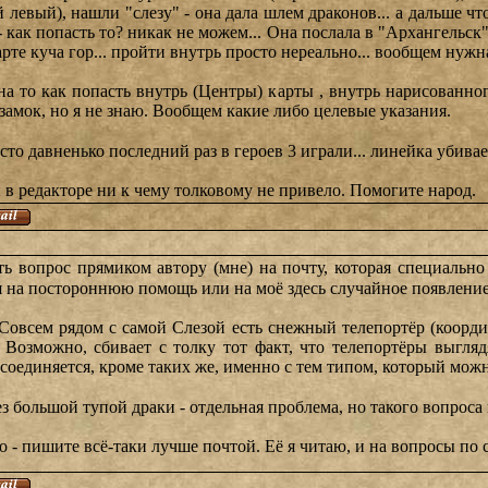
 левый), нашли "слезу" - она дала шлем драконов... а дальше чт
- как попасть то? никак не можем... Она послала в "Архангельск
арте куча гор... пройти внутрь просто нереально... вообщем нуж
 то как попасть внутрь (Центры) карты , внутрь нарисованного 
 замок, но я не знаю. Вообщем какие либо целевые указания.
то давненько последний раз в героев 3 играли... линейка убива
 в редакторе ни к чему толковому не привело. Помогите народ.
ь вопрос прямиком автору (мне) на почту, которая специально д
ся на постороннюю помощь или на моё здесь случайное появление
 Совсем рядом с самой Слезой есть снежный телепортёр (координ
. Возможно, сбивает с толку тот факт, что телепортёры выгляд
соединяется, кроме таких же, именно с тем типом, который можн
ез большой тупой драки - отдельная проблема, но такого вопроса
то - пишите всё-таки лучше почтой. Её я читаю, и на вопросы по