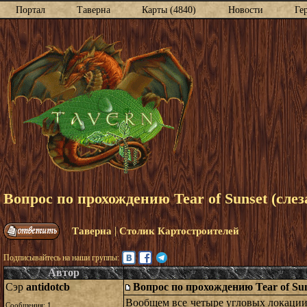
Портал
Таверна
Карты (4840)
Новости
Ге
Вопрос по прохождению Tear of Sunset (слез
|
Таверна
Столик Картостроителей
Подписывайтесь на наши группы:
Автор
Сэр
antidotcb
Вопрос по прохождению Tear of Suns
Вообщем все четыре угловых локации н
Сообщения:
1