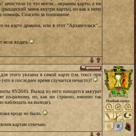
о? зачистили то что могли - окраины карты, а ни
" (рыцарский замок внутри карты), но как к нему
на помощь. Спасибо за понимание.
на карте дракона, или в этот "Архангельск"...
ет мозк видать
ля этого указана в самой карте (см. текст при
 (что в последнее время случается нечасто)?
аты 95/26/0). Выход из него находится аккурат
ят по-разному, но, как ни странно, именно так
Особый статус
:
о наблюдать на выходе).
 пока вроде не было.
 своим картам отвечаю.