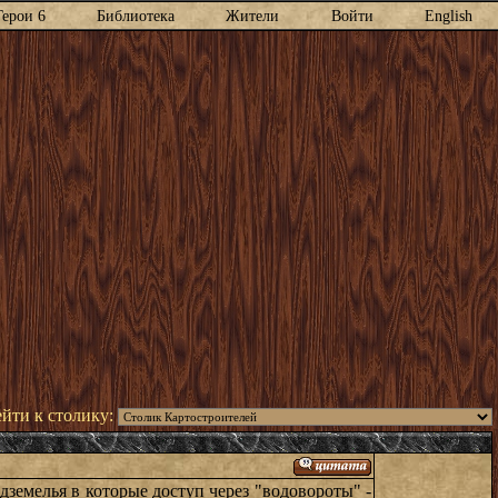
Герои 6
Библиотека
Жители
Войти
English
йти к столику:
дземелья в которые доступ через "водовороты" -