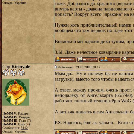
Откуда: Украина
тоже. Добрались до красного (верхний
внутрь карты - дракона нарисованого 
попасть? Вокруг всего "дракона" на к
Нужен хоть приблизительный намек на
вообщем что там первое, по идее этот
Возможно мы вдвоем дико тупим, прос
З.Ы. Даже нечестное ковыряние карты
Сэр
Kirinyale
Добавлено: 29.08.2009 20:12
Ммм-да... Ну и почему бы не написат
загрузке), вместо того чтобы надеять
А ответ, между прочим, очень прост.
неподалёку от Ангельхарта (65/79/0)
работает снежный телепортёр в WoG (
А вот как попасть в сам Ангельхарт б
HoMM V
: Рыцарь
HoMM IV
: Рыцарь
HoMM III
: Граф (
7
)
P.S. Надеюсь, ещё актуально... Если ч
HoMM II
: Граф (
4
)
Сообщения:
5442
Откуда: Украина