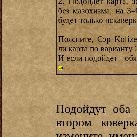
2. Подойдет карта, з
без мазохизма, на 3-
будет только искавер
Поясните, Сэр Kolize
ли карта по варианту 
И если подойдет - обя
Подойдут оба 
втором коверк
измените имен