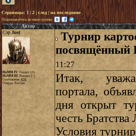
1
Страницы:
|
2
|
след
|
на последнюю
Подписывайтесь на наши группы:
Автор
Сэр
Just
Турнир карто
посвящённый
11:27
HoMM IV
: Герцог (
4
)
Итак, уважа
HoMM III
: Рыцарь (
1
)
Сообщения:
436
Откуда: Россия
портала, объяв
дня открыт ту
честь Братства
Условия турнир