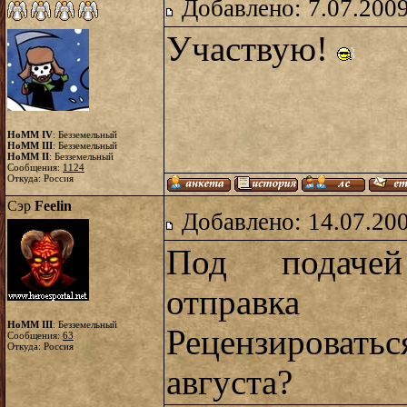
Добавлено: 7.07.2009
Участвую!
HoMM IV
: Безземельный
HoMM III
: Безземельный
HoMM II
: Безземельный
Сообщения:
1124
Откуда: Россия
Сэр
Feelin
Добавлено: 14.07.20
Под подачей
отправка
HoMM III
: Безземельный
Рецензироватьс
Сообщения:
63
Откуда: Россия
августа?