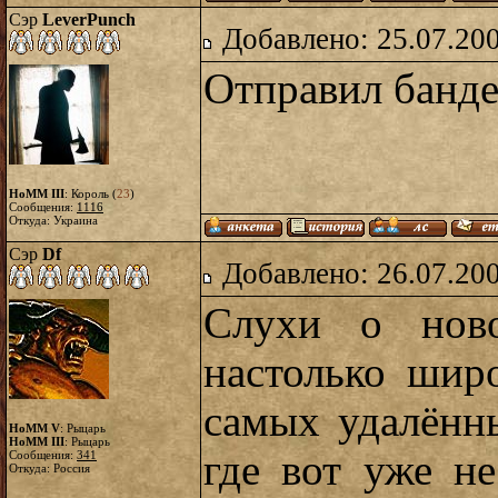
Сэр
LeverPunch
Добавлено: 25.07.20
Отправил банде
HoMM III
: Король (
23
)
Сообщения:
1116
Откуда: Украина
Сэр
Df
Добавлено: 26.07.20
Слухи о ново
настолько шир
самых удалённ
HoMM V
: Рыцарь
HoMM III
: Рыцарь
где вот уже не
Сообщения:
341
Откуда: Россия