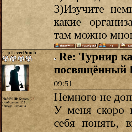
3)Изучите нем
какие организ
там можно мног
Сэр
LeverPunch
Re: Турнир ка
посвящённый
09:51
Немного не доп
HoMM III
: Король (
23
)
Сообщения:
1116
У меня скоро 
Откуда: Украина
себя понять, 