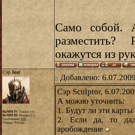
Само собой. 
разместить?
окажутся из ру
Сэр
Just
Добавлено: 6.07.2009
Сэр Sculptor, 6.07.20
А можно уточнить:
1. Будут ли эти карт
HoMM IV
: Герцог (
4
)
HoMM III
: Рыцарь (
1
)
2. Если да, то да
Сообщения:
436
Откуда: Россия
аробождение