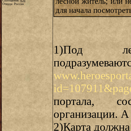
лесной житель; или н
Сообщения:
436
Откуда: Россия
для начала посмотреть
1)Под ле
подразумев
www.heroesportal
id=107911&pag
портала, с
организации. А 
2)Карта должна