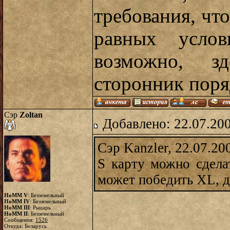
требования, чт
равных услов
возможно, з
сторонник поряд
Сэр
Zoltan
Добавлено: 22.07.20
Сэр Kanzler, 22.07.20
S карту можно сделат
может победить XL, д
HoMM V
: Безземельный
HoMM IV
: Безземельный
HoMM III
: Рыцарь
HoMM II
: Безземельный
Сообщения:
1526
Откуда: Беларусь