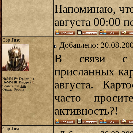
Напоминаю, что
августа 00:00 
Сэр
Just
Добавлено: 20.08.20
В связи с 
присланных кар
HoMM IV
: Герцог (
4
)
августа. Карт
HoMM III
: Рыцарь (
1
)
Сообщения:
436
Откуда: Россия
часто просит
активность?!
Сэр
Just