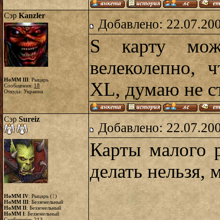
Сэр
Kanzler
Добавлено: 22.07.20
S карту можн
велеколепно, 
HoMM III
: Рыцарь
XL, думаю не с
Сообщения:
18
Откуда: Украина
Сэр
Sureiz
Добавлено: 22.07.20
Карты малого 
делать нельзя, 
HoMM IV
: Рыцарь (
1
)
HoMM III
: Безземельный
HoMM II
: Безземельный
HoMM I
: Безземельный
Сообщения:
213