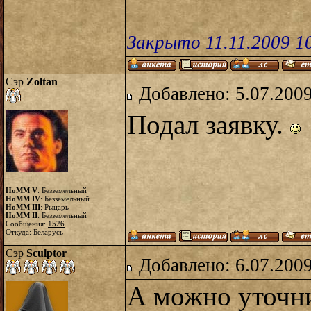
Закрыто 11.11.2009 1
Сэр
Zoltan
Добавлено: 5.07.2009
Подал заявку.
HoMM V
: Безземельный
HoMM IV
: Безземельный
HoMM III
: Рыцарь
HoMM II
: Безземельный
Сообщения:
1526
Откуда: Беларусь
Сэр
Sculptor
Добавлено: 6.07.2009
А можно уточн