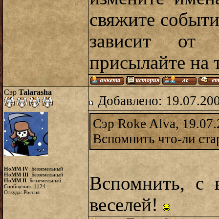
свяжите событи
зависит от 
присылайте на 
Сэр
Talarasha
Добавлено: 19.07.20
Сэр Roke Alva, 19.07.
Вспомнить что-ли ста
HoMM IV
: Безземельный
HoMM III
: Безземельный
Вспомнить, с 
HoMM II
: Безземельный
Сообщения:
1124
Откуда: Россия
веселей!