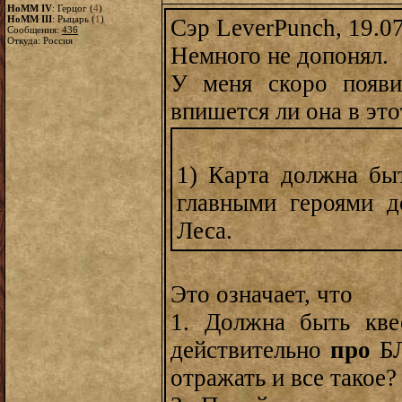
HoMM IV
: Герцог (
4
)
HoMM III
: Рыцарь (
1
)
Сэр LeverPunch, 19.0
Сообщения:
436
Откуда: Россия
Немного не допонял.
У меня скоро появи
впишется ли она в это
1) Карта должна б
главными героями 
Леса.
Это означает, что
1. Должна быть кве
действительно
про
Б
отражать и все такое?