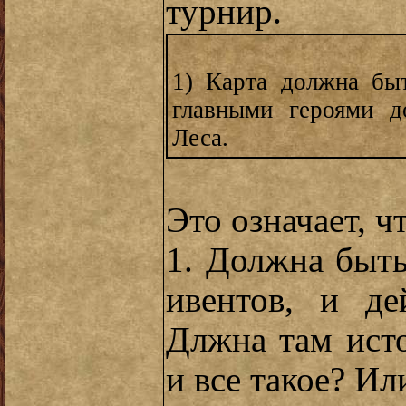
турнир.
1) Карта должна б
главными героями 
Леса.
Это означает, ч
1. Должна быть
ивентов, и д
Длжна там ист
и все такое? Ил