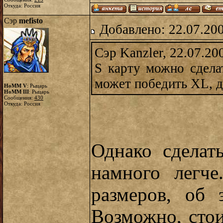
Откуда: Россия
Сэр
mefisto
Добавлено: 22.07.20
Сэр Kanzler, 22.07.20
S карту можно сделат
может победить XL, д
HoMM V
: Рыцарь
HoMM III
: Рыцарь
Сообщения:
430
Откуда: Россия
Однако сделат
намного легче
размеров, об
Возможно, сто