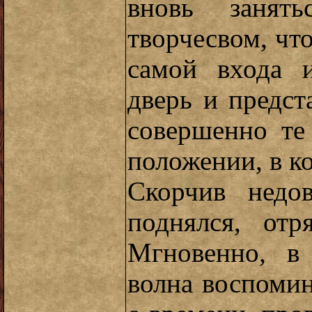
вновь занят
творчесвом, чт
самой входа 
дверь и предст
совершенно те
положении, в к
Скорчив недо
поднялся, отр
Мгновенно, в 
волна воспоми