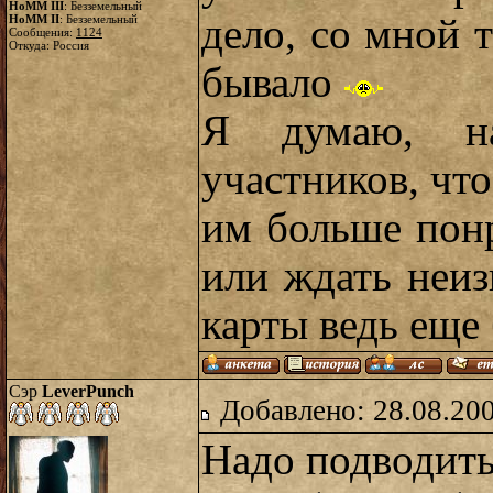
HoMM III
: Безземельный
дело, со мной 
HoMM II
: Безземельный
Сообщения:
1124
Откуда: Россия
бывало
Я думаю, н
участников, что
им больше понр
или ждать неиз
карты ведь еще 
Сэр
LeverPunch
Добавлено: 28.08.20
Надо подводить