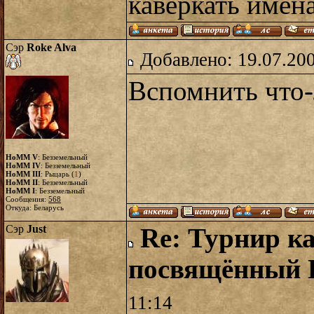
каверкать имен
Сэр
Roke Alva
Добавлено: 19.07.20
Вспомнить что-
HoMM V
: Безземельный
HoMM IV
: Безземельный
HoMM III
: Рыцарь (
1
)
HoMM II
: Безземельный
HoMM I
: Безземельный
Сообщения:
568
Откуда: Беларусь
Сэр
Just
Re: Турнир ка
посвящённый
11:14