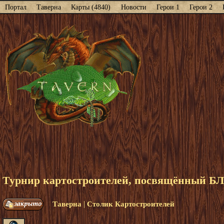
Портал
Таверна
Карты (4840)
Новости
Герои 1
Герои 2
Турнир картостроителей, посвящённый Б
|
Таверна
Столик Картостроителей