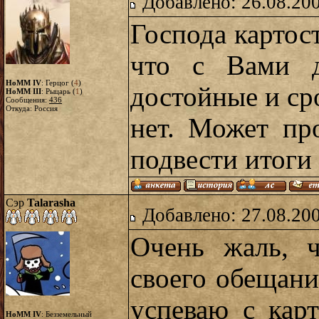
Добавлено: 26.08.20
Господа картост
что с Вами д
HoMM IV
: Герцог (
4
)
достойные и ср
HoMM III
: Рыцарь (
1
)
Сообщения:
436
Откуда: Россия
нет. Может пр
подвести итоги 
Сэр
Talarasha
Добавлено: 27.08.20
Очень жаль, 
своего обещани
успеваю с кар
HoMM IV
: Безземельный