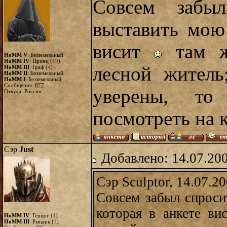
Совсем забы
выставить мою 
висит
там же
HoMM V
: Безземельный
HoMM IV
: Принц (
19
)
лесной житель
HoMM III
: Граф (
4
)
HoMM II
: Безземельный
HoMM I
: Безземельный
Сообщения:
877
уверены, то
Откуда: Россия
посмотреть на к
Сэр
Just
Добавлено: 14.07.20
Сэр Sculptor, 14.07.2
Совсем забыл спроси
которая в анкете в
HoMM IV
: Герцог (
4
)
HoMM III
: Рыцарь (
1
)