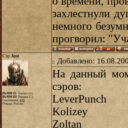
о времени, про
захлестнули ду
немного безум
прогворил: "Уч
Сэр
Just
Добавлено: 16.08.20
На данный мом
сэров:
HoMM IV
: Герцог (
4
)
LeverPunch
HoMM III
: Рыцарь (
1
)
Сообщения:
436
Откуда: Россия
Kolizey
Zoltan