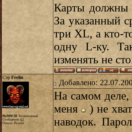
Карты должны 
За указанный с
три XL, а кто-т
одну L-ку. Та
изменять не сто
Сэр
Feelin
Добавлено: 22.07.20
На самом деле,
меня
) не хва
HoMM III
: Безземельный
наводок. Паро
Сообщения:
63
Откуда: Россия