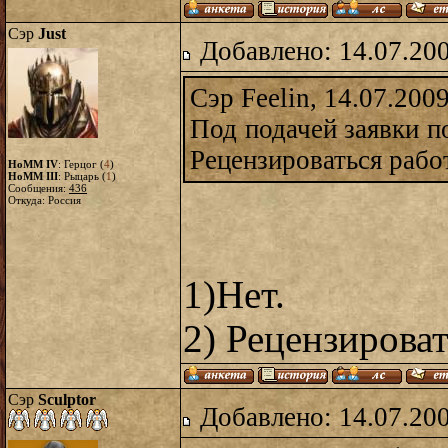
Сэр
Just
Добавлено: 14.07.20
Сэр Feelin, 14.07.200
Под подачей заявки п
Рецензироваться рабо
HoMM IV
: Герцог (
4
)
HoMM III
: Рыцарь (
1
)
Сообщения:
436
Откуда: Россия
1)Нет.
2) Рецензироват
Сэр
Sculptor
Добавлено: 14.07.20