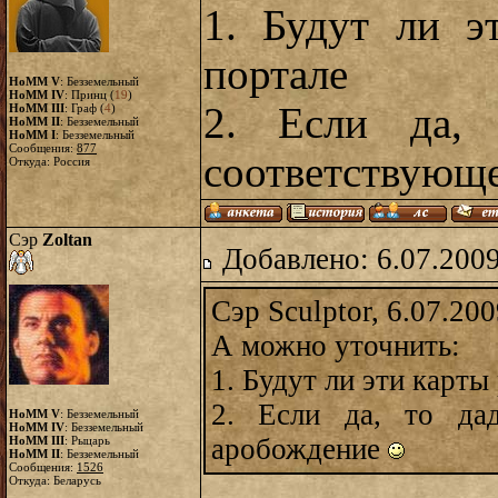
1. Будут ли э
портале
HoMM V
: Безземельный
HoMM IV
: Принц (
19
)
2. Если да,
HoMM III
: Граф (
4
)
HoMM II
: Безземельный
HoMM I
: Безземельный
Сообщения:
877
соответствующ
Откуда: Россия
Сэр
Zoltan
Добавлено: 6.07.2009
Сэр Sculptor, 6.07.20
А можно уточнить:
1. Будут ли эти карт
2. Если да, то да
HoMM V
: Безземельный
HoMM IV
: Безземельный
аробождение
HoMM III
: Рыцарь
HoMM II
: Безземельный
Сообщения:
1526
Откуда: Беларусь