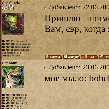
Сэр
Sureiz
Добавлено: 22.06.20
Пришлю приме
Вам, сэр, когда
HoMM IV
: Рыцарь (
1
)
HoMM III
: Безземельный
HoMM II
: Безземельный
HoMM I
: Безземельный
Сообщения:
213
Откуда: Россия
Сэр
loom
Добавлено: 23.06.20
мое мыло: bobch
HoMM VI
: Маркиз (
8
)
HoMM V
: Барон (
1
)
HoMM IV
: Граф (
1
)
HoMM III
: Рыцарь (
1
)
HoMM II
: Барон