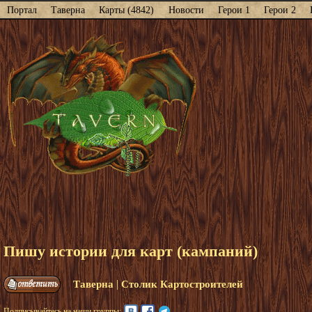
Портал
Таверна
Карты (4842)
Новости
Герои 1
Герои 2
Пишу истории для карт (кампаний)
|
Таверна
Столик Картостроителей
Подписывайтесь на наши группы: