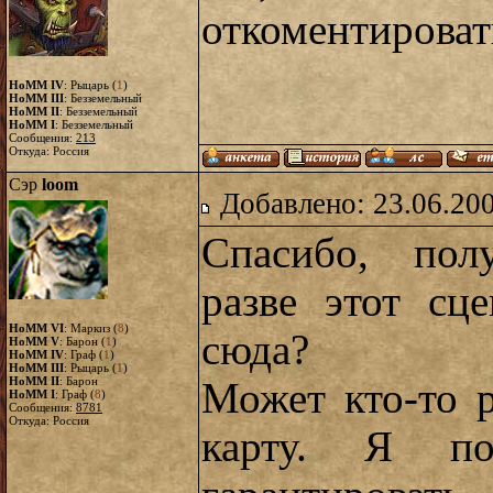
откоментировать
HoMM IV
: Рыцарь (
1
)
HoMM III
: Безземельный
HoMM II
: Безземельный
HoMM I
: Безземельный
Сообщения:
213
Откуда: Россия
Сэр
loom
Добавлено: 23.06.20
Спасибо, пол
разве этот сц
HoMM VI
: Маркиз (
8
)
сюда?
HoMM V
: Барон (
1
)
HoMM IV
: Граф (
1
)
HoMM III
: Рыцарь (
1
)
HoMM II
: Барон
Может кто-то 
HoMM I
: Граф (
8
)
Сообщения:
8781
Откуда: Россия
карту. Я п