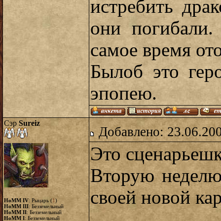
истребить драк
они погибали.
самое время ото
Былоб это гер
эпопею.
Сэр
Sureiz
Добавлено: 23.06.20
Это сценарьешк
Вторую неделю
своей новой кар
HoMM IV
: Рыцарь (
1
)
HoMM III
: Безземельный
HoMM II
: Безземельный
HoMM I
: Безземельный