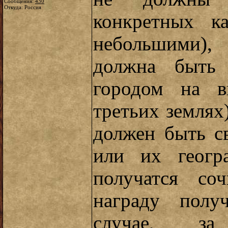
Сообщения:
430
Откуда: Россия
конкретных к
небольшими),
должна быть 
городом на в
третьих землях
должен быть св
или их геогр
получатся со
награду полу
случае, за