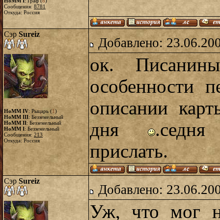
HoMM I
: Граф (
8
)
Сообщения:
8781
Откуда: Россия
Сэр
Sureiz
Добавлено: 23.06.20
ок. Писанин
особенности п
описании карт
HoMM IV
: Рыцарь (
1
)
HoMM III
: Безземельный
дня
.седн
HoMM II
: Безземельный
HoMM I
: Безземельный
Сообщения:
213
Откуда: Россия
прислать.
Сэр
Sureiz
Добавлено: 23.06.20
Уж, что мог н