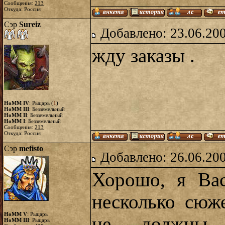
Сообщения:
213
Откуда: Россия
Сэр
Sureiz
Добавлено: 23.06.20
жду заказы .
HoMM IV
: Рыцарь (
1
)
HoMM III
: Безземельный
HoMM II
: Безземельный
HoMM I
: Безземельный
Сообщения:
213
Откуда: Россия
Сэр
mefisto
Добавлено: 26.06.20
Хорошо, я Ва
несколько сюже
HoMM V
: Рыцарь
не должны 
HoMM III
: Рыцарь