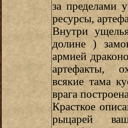
за пределами 
ресурсы, артеф
Внутри ущелья
долине ) замо
армией дракон
артефакты, о
всякие тама ку
врага построен
Красткое описа
рыцарей ва