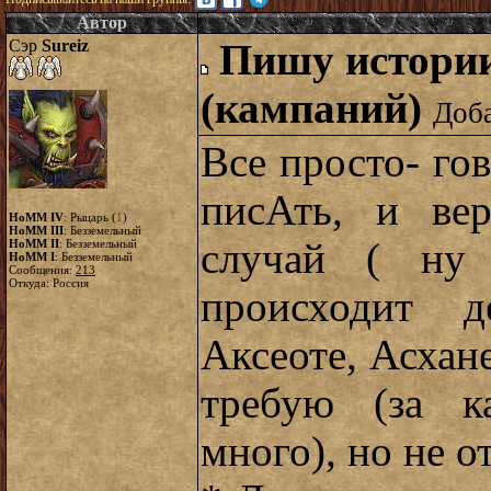
Автор
Сэр
Sureiz
Пишу истории
(кампаний)
Доба
Все просто- гов
писАть, и ве
HoMM IV
: Рыцарь (
1
)
HoMM III
: Безземельный
случай ( ну 
HoMM II
: Безземельный
HoMM I
: Безземельный
Сообщения:
213
Откуда: Россия
происходит д
Аксеоте, Асхане,
требую (за к
много), но не 