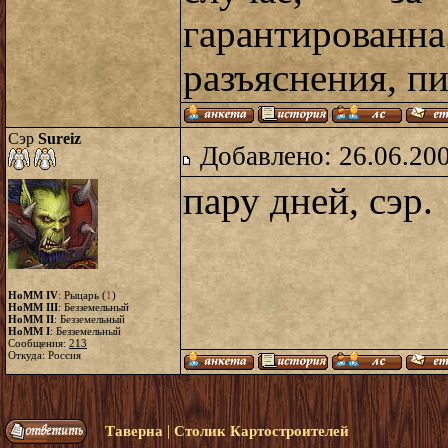
гарантирова
разъяснения, п
Сэр
Sureiz
Добавлено: 26.06.20
пару дней, сэр.
HoMM IV
: Рыцарь (
1
)
HoMM III
: Безземельный
HoMM II
: Безземельный
HoMM I
: Безземельный
Сообщения:
213
Откуда: Россия
|
Таверна
Столик Картостроителей