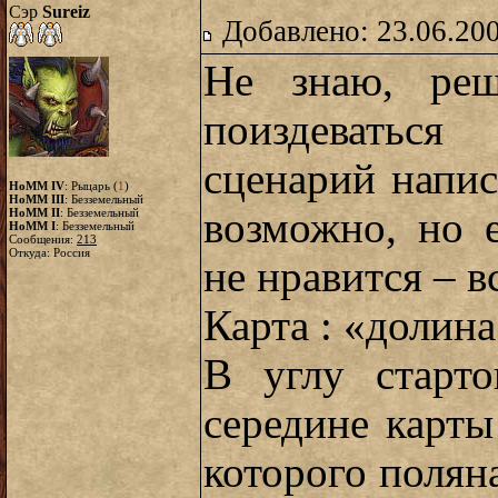
Сэр
Sureiz
Добавлено: 23.06.20
Не знаю, ре
поиздеватьс
сценарий напис
HoMM IV
: Рыцарь (
1
)
HoMM III
: Безземельный
возможно, но е
HoMM II
: Безземельный
HoMM I
: Безземельный
Сообщения:
213
Откуда: Россия
не нравится – 
Карта : «долин
В углу старто
середине карты
которого поляна