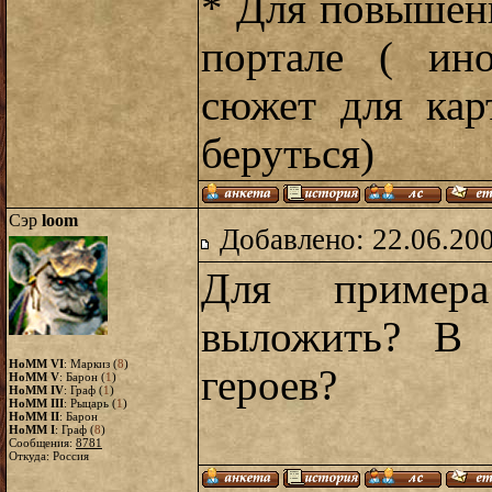
* Для повышени
портале ( ин
сюжет для кар
беруться)
Сэр
loom
Добавлено: 22.06.20
Для примера
выложить? В 
HoMM VI
: Маркиз (
8
)
героев?
HoMM V
: Барон (
1
)
HoMM IV
: Граф (
1
)
HoMM III
: Рыцарь (
1
)
HoMM II
: Барон
HoMM I
: Граф (
8
)
Сообщения:
8781
Откуда: Россия