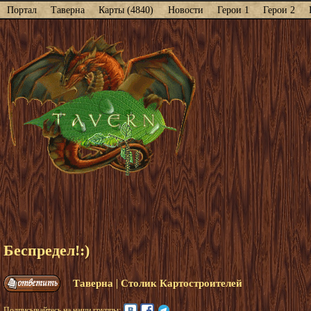
Портал
Таверна
Карты (4840)
Новости
Герои 1
Герои 2
Беспредел!:)
|
Таверна
Столик Картостроителей
Подписывайтесь на наши группы: