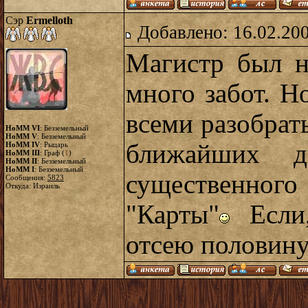
Сэр
Ermelloth
Добавлено: 16.02.20
Магистр был н
много забот. Но
всеми разобрать
HoMM VI
: Безземельный
HoMM V
: Безземельный
ближайших д
HoMM IV
: Рыцарь
HoMM III
: Граф (
1
)
HoMM II
: Безземельный
HoMM I
: Безземельный
существенног
Сообщения:
5823
Откуда: Израиль
"Карты"
Если,
отсею половин