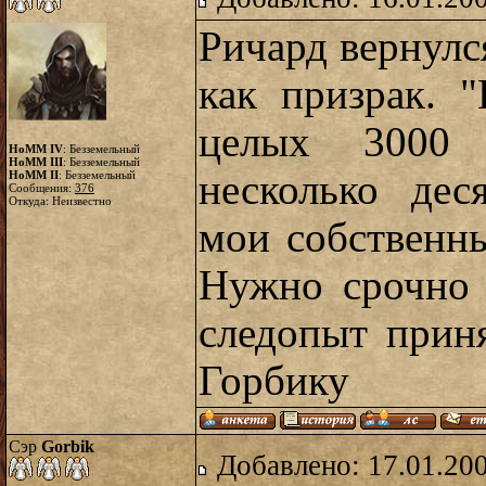
Ричард вернулс
как призрак. 
целых 3000 
HoMM IV
: Безземельный
HoMM III
: Безземельный
несколько дес
HoMM II
: Безземельный
Сообщения:
376
Откуда: Неизвестно
мои собственны
Нужно срочно 
следопыт прин
Горбику
Сэр
Gorbik
Добавлено: 17.01.20