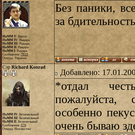
Без паники, вс
за бдительность
HoMM V
: Барон
HoMM IV
: Рыцарь
HoMM III
: Рыцарь
HoMM II
: Рыцарь
HoMM I
: Рыцарь
Сообщения:
7819
Откуда: Украина
Сэр
Richard Konrad
Добавлено: 17.01.20
*отдал чест
пожалуйста, 
особенно пекус
HoMM IV
: Безземельный
HoMM III
: Безземельный
очень бываю зд
HoMM II
: Безземельный
Сообщения:
376
Откуда: Неизвестно