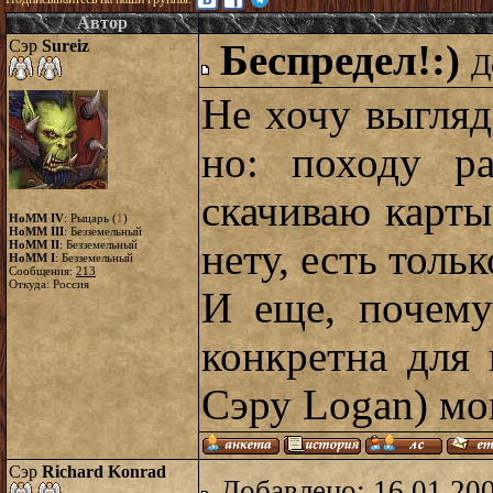
Автор
Сэр
Sureiz
Беспредел!:)
Д
Не хочу выгляд
но: походу ра
скачиваю карты
HoMM IV
: Рыцарь (
1
)
HoMM III
: Безземельный
нету, есть тольк
HoMM II
: Безземельный
HoMM I
: Безземельный
Сообщения:
213
Откуда: Россия
И еще, почему
конкретна для 
Сэру Logan) мо
Сэр
Richard Konrad
Добавлено: 16.01.20