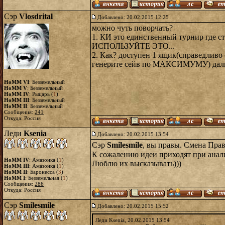
Сэр
Vlosdrital
Добавлено: 20.02.2015 12:25
можно чуть поворчать?
1. КИ это единственный турнир где с
ИСПОЛЬЗУЙТЕ ЭТО...
2. Как? доступен 1 ящик(справедливо 
генерите сейв по МАКСИМУМУ) дальше 
HoMM VI
: Безземельный
HoMM V
: Безземельный
HoMM IV
: Рыцарь (
1
)
HoMM III
: Безземельный
HoMM II
: Безземельный
Сообщения:
241
Откуда: Россия
Леди
Ksenia
Добавлено: 20.02.2015 13:54
Сэр
Smilesmile
, вы правы. Смена Прав
К сожалению идеи приходят при анал
HoMM IV
: Амазонка (
1
)
Люблю их высказывать)))
HoMM III
: Амазонка (
1
)
HoMM II
: Баронесса (
3
)
HoMM I
: Безземельная (
1
)
Сообщения:
286
Откуда: Россия
Сэр
Smilesmile
Добавлено: 20.02.2015 15:52
Леди Ksenia, 20.02.2015 13:54