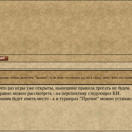
красиво теперь включать "заднюю", если кому-то сложно (да не в обиду кому-либо это сказ
..
что раз игры уже открыты, нынешние правила трогать не будем.
 равно можно рассмотреть - на перспективу следующих КИ.
ниям будет иметь место - а в турнирах "Прочие" можно устанавл