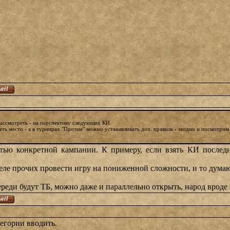
рассмотреть - на перспективу следующих КИ.
ть место - а в турнирах "Прочие" можно устанавливать доп. правила - заодно и посмотрим н
тью конкретной кампании. К примеру, если взять КИ послед
ле прочих провести игру на пониженной сложности, и то думаю
переди будут ТБ, можно даже и параллельно открыть, народ вроде 
тегории вводить.