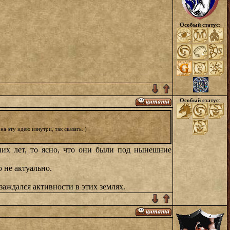
Особый статус
:
Особый статус
:
а эту идею изнутри, так сказать. )
них лет, то ясно, что они были под нынешние
 не актуально.
заждался активности в этих землях.