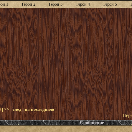
рои 1
Герои 2
Герои 3
Герои 4
Герои 5
3
|
>>
|
след
|
на последнюю
Пере
Сообщение