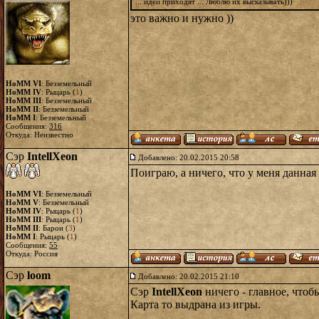
... идеи приходят ... Люблю их высказывать)))
это важно и нужно ))
HoMM VI
: Безземельный
HoMM IV
: Рыцарь (
1
)
HoMM III
: Безземельный
HoMM II
: Безземельный
HoMM I
: Безземельный
Сообщения:
316
Откуда: Неизвестно
Сэр
IntellXeon
Добавлено: 20.02.2015 20:58
Поиграю, а ничего, что у меня данна
HoMM VI
: Безземельный
HoMM V
: Безземельный
HoMM IV
: Рыцарь (
1
)
HoMM III
: Рыцарь (
1
)
HoMM II
: Барон (
3
)
HoMM I
: Рыцарь (
1
)
Сообщения:
55
Откуда: Россия
Сэр
loom
Добавлено: 20.02.2015 21:10
Сэр
IntellXeon
ничего - главное, чтоб
Карта то выдрана из игры.