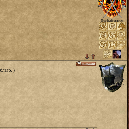
Особый статус
:
лаго. )