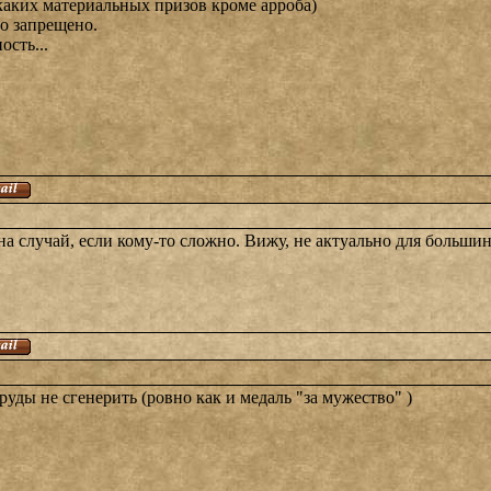
каких материальных призов кроме арроба)
но запрещено.
ость...
на случай, если кому-то сложно. Вижу, не актуально для большин
руды не сгенерить (ровно как и медаль "за мужество" )