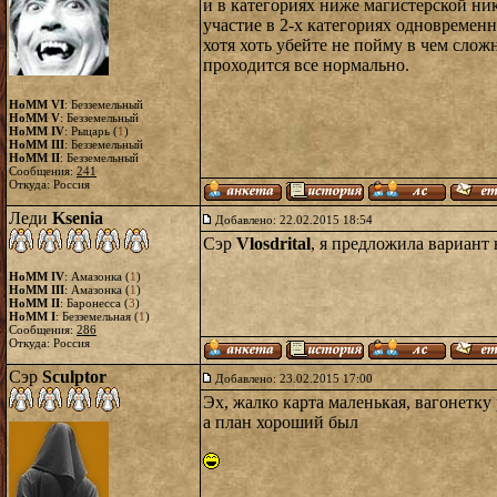
и в категориях ниже магистерской ни
участие в 2-х категориях одновремен
хотя хоть убейте не пойму в чем сложн
проходится все нормально.
HoMM VI
: Безземельный
HoMM V
: Безземельный
HoMM IV
: Рыцарь (
1
)
HoMM III
: Безземельный
HoMM II
: Безземельный
Сообщения:
241
Откуда: Россия
Леди
Ksenia
Добавлено: 22.02.2015 18:54
Сэр
Vlosdrital
, я предложила вариант 
HoMM IV
: Амазонка (
1
)
HoMM III
: Амазонка (
1
)
HoMM II
: Баронесса (
3
)
HoMM I
: Безземельная (
1
)
Сообщения:
286
Откуда: Россия
Сэр
Sculptor
Добавлено: 23.02.2015 17:00
Эх, жалко карта маленькая, вагонетку 
а план хороший был