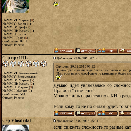
HoMM VI
: Маркиз (
8
)
HoMM V
: Барон (
1
)
HoMM IV
: Граф (
1
)
HoMM III
: Рыцарь (
1
)
HoMM II
: Барон
HoMM I
: Граф (
8
)
Сообщения:
8781
Откуда: Россия
Сэр
nprf HL
Добавлено: 22.02.2015 02:06
Сэр loom, 20.02.2015 06:12
Однако предложение леди Ksenia, все равно можно 
HoMM VI
: Безземельный
(Или, если идея с марафоном по кампаниям будет име
HoMM V
: Безземельный
HoMM IV
: Маркиз (
5
)
HoMM III
: Рыцарь (
2
)
Думаю идея увязывалась со сложнос
HoMM II
: Маркиз (
9
)
Правила "заточены".
HoMM I
: Маркиз (
7
)
Сообщения:
581
Можно лишь параллельно с КИ в разде
Откуда: Россия
Если кому-то не по силам будет, то в
Сэр
Vlosdrital
Добавлено: 22.02.2015 15:04
если снижать сложность то разные ка