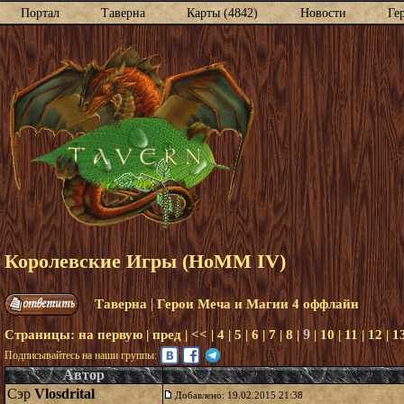
Портал
Таверна
Карты (4842)
Новости
Ге
Королевские Игры (HoMM IV)
|
Таверна
Герои Меча и Магии 4 оффлайн
9
Страницы:
на первую
|
пред
|
<<
|
4
|
5
|
6
|
7
|
8
|
|
10
|
11
|
12
|
1
Подписывайтесь на наши группы:
Автор
Сэр
Vlosdrital
Добавлено: 19.02.2015 21:38