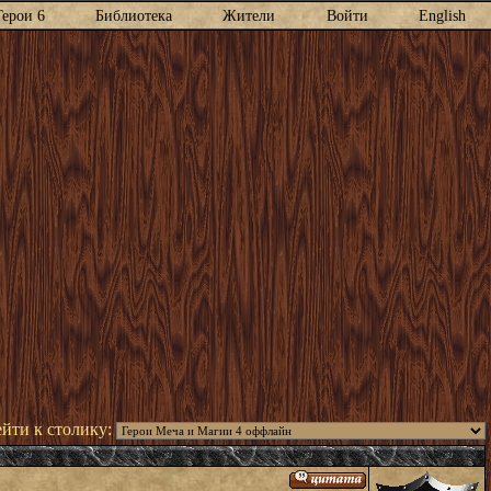
Герои 6
Библиотека
Жители
Войти
English
йти к столику: