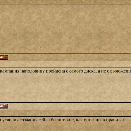
я кампания наполовину пройдена с самого диска, а не с выложен
ы условия создания сейва были такие, как описаны в правилах.