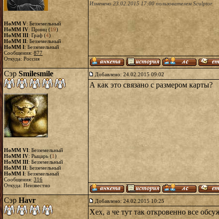
Изменено 23.02.2015 17:00 пользователем Sculptor
HoMM V
: Безземельный
HoMM IV
: Принц (
19
)
HoMM III
: Граф (
4
)
HoMM II
: Безземельный
HoMM I
: Безземельный
Сообщения:
877
Откуда: Россия
Сэр
Smilesmile
Добавлено: 24.02.2015 09:02
А как это связано с размером карты?
HoMM VI
: Безземельный
HoMM IV
: Рыцарь (
1
)
HoMM III
: Безземельный
HoMM II
: Безземельный
HoMM I
: Безземельный
Сообщения:
316
Откуда: Неизвестно
Сэр
Havr
Добавлено: 24.02.2015 10:25
Хех, а че тут так откровенно все обс