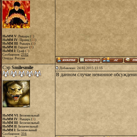
HoMM V
: Рыцарь (
1
)
HoMM IV
: Принц (
22
)
HoMM III
: Рыцарь (
5
)
HoMM II
: Герцог (
8
)
HoMM I
: Граф (
7
)
Сообщения:
2192
Откуда: Россия
Сэр
Smilesmile
Добавлено: 24.02.2015 11:15
В данном случае невинное обсуждение
HoMM VI
: Безземельный
HoMM IV
: Рыцарь (
1
)
HoMM III
: Безземельный
HoMM II
: Безземельный
HoMM I
: Безземельный
Сообщения:
316