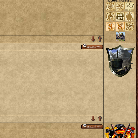
Особый статус
: