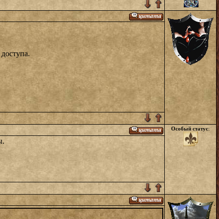
 доступа.
Особый статус
:
ы.