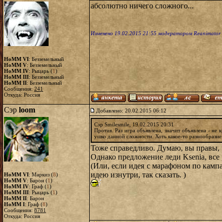
абсолютно ничего сложного...
Изменено 19.02.2015 21:55 модератором Reanimator
HoMM VI
: Безземельный
HoMM V
: Безземельный
HoMM IV
: Рыцарь (
1
)
HoMM III
: Безземельный
HoMM II
: Безземельный
Сообщения:
241
Откуда: Россия
Сэр
loom
Добавлено: 20.02.2015 06:12
Сэр Smilesmile, 19.02.2015 20:31
Против. Раз игра объявлена, значит объявлена - не 
ушко данной сложности. Хоть какое-то разнообразие.
Тоже справедливо. Думаю, вы правы, 
Однако предложение леди Ksenia, все
(Или, если идея с марафоном по кампа
идею изнутри, так сказать. )
HoMM VI
: Маркиз (
8
)
HoMM V
: Барон (
1
)
HoMM IV
: Граф (
1
)
HoMM III
: Рыцарь (
1
)
HoMM II
: Барон
HoMM I
: Граф (
8
)
Сообщения:
8781
Откуда: Россия