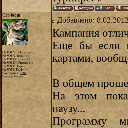
Сэр
loom
Добавлено: 8.02.2012
Кампания отлич
Еще бы если 
HoMM VI
: Маркиз (
8
)
картами, вообщ
HoMM V
: Барон (
1
)
HoMM IV
: Граф (
1
)
HoMM III
: Рыцарь (
1
)
HoMM II
: Барон
HoMM I
: Граф (
8
)
Сообщения:
8781
Откуда: Россия
В общем прошел
На этом пока
паузу...
Программу м