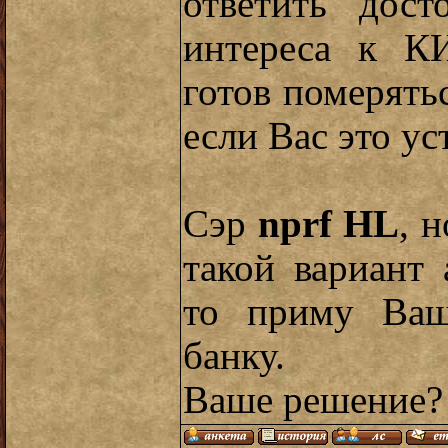
ответить дост
интереса к КИ
готов померять
если Вас это ус
Сэр
nprf HL
, 
такой вариант
то приму Ваш
банку.
Ваше решение?