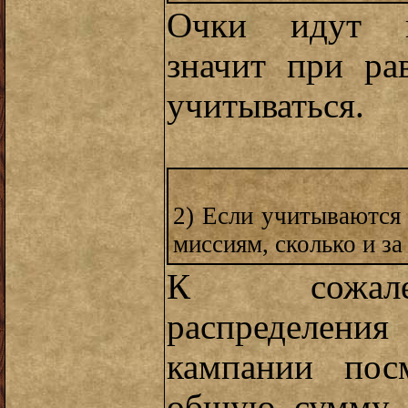
Очки идут в
значит при ра
учитываться.
2) Если учитываются 
миссиям, сколько и за
К сожале
распределени
кампании посм
общую сумму з