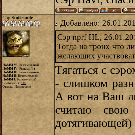
Сэр
Smilesmile
Добавлено: 26.01.20
Сэр nprf HL, 26.01.20
Тогда на троих что л
желающих участвовать
HoMM VI
: Безземельный
Тягаться с сэр
HoMM IV
: Рыцарь (
1
)
HoMM III
: Безземельный
HoMM II
: Безземельный
- слишком разн
HoMM I
: Безземельный
Сообщения:
316
Откуда: Неизвестно
А вот на Ваш л
считаю свою 
дотягивающей