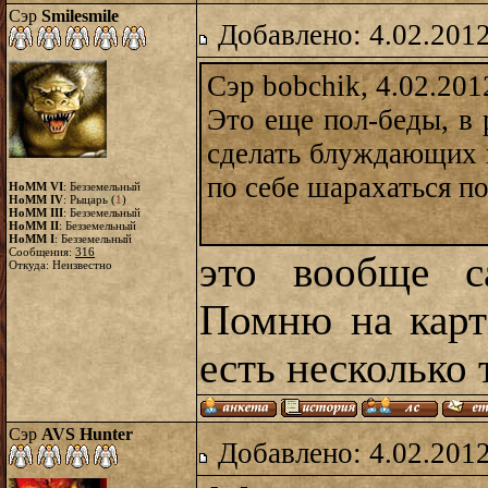
Сэр
Smilesmile
Добавлено: 4.02.2012
Сэр bobchik, 4.02.201
Это еще пол-беды, в 
сделать блуждающих 
по себе шарахаться п
HoMM VI
: Безземельный
HoMM IV
: Рыцарь (
1
)
HoMM III
: Безземельный
HoMM II
: Безземельный
HoMM I
: Безземельный
Сообщения:
316
это вообще са
Откуда: Неизвестно
Помню на карт
есть несколько 
Сэр
AVS Hunter
Добавлено: 4.02.2012