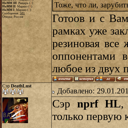
Тоже, что ли, зарубить
HoMM III
: Рыцарь (
2
)
HoMM II
: Маркиз (
9
)
HoMM I
: Маркиз (
7
)
Сообщения:
581
Готоов и с Вам
Откуда: Россия
рамках уже зак
резиновая все
оппонентами в
любое из двух 
Сэр
DeathLust
Добавлено: 29.01.20
Сэр
nprf HL
,
только первую 