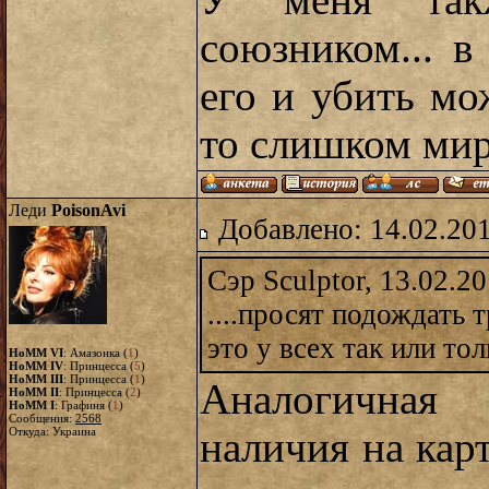
У меня так
союзником... в
его и убить мо
то слишком мир
Леди
PoisonAvi
Добавлено: 14.02.20
Сэр Sculptor, 13.02.2
....просят подождать 
это у всех так или то
HoMM VI
: Амазонка (
1
)
HoMM IV
: Принцесса (
5
)
HoMM III
: Принцесса (
1
)
Аналогичная 
HoMM II
: Принцесса (
2
)
HoMM I
: Графиня (
1
)
Сообщения:
2568
Откуда: Украина
наличия на карт