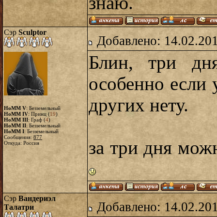
знаю.
Сэр
Sculptor
Добавлено: 14.02.20
Блин, три дн
особенно если у
других нету.
HoMM V
: Безземельный
HoMM IV
: Принц (
19
)
HoMM III
: Граф (
4
)
HoMM II
: Безземельный
HoMM I
: Безземельный
Сообщения:
877
за три дня мо
Откуда: Россия
Сэр
Вандериэл
Добавлено: 14.02.20
Талатри