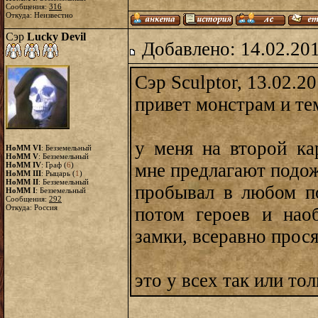
Сообщения:
316
Откуда: Неизвестно
Сэр
Lucky Devil
Добавлено: 14.02.20
Сэр Sculptor, 13.02.2
привет монстрам и те
у меня на второй ка
HoMM VI
: Безземельный
HoMM V
: Безземельный
мне предлагают подож
HoMM IV
: Граф (
6
)
HoMM III
: Рыцарь (
1
)
HoMM II
: Безземельный
пробывал в любом по
HoMM I
: Безземельный
Сообщения:
292
Откуда: Россия
потом героев и наоб
замки, всеравно прос
это у всех так или то