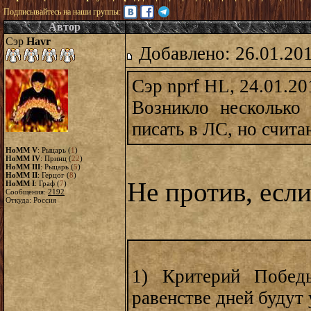
Подписывайтесь на наши группы:
Автор
Сэр
Havr
Добавлено: 26.01.20
Сэр nprf HL, 24.01.20
Возникло несколько
писать в ЛС, но счит
HoMM V
: Рыцарь (
1
)
HoMM IV
: Принц (
22
)
HoMM III
: Рыцарь (
5
)
HoMM II
: Герцог (
8
)
Не против, если
HoMM I
: Граф (
7
)
Сообщения:
2192
Откуда: Россия
1) Критерий Побед
равенстве дней будут