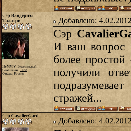
Сэр
Вандериэл
Добавлено: 4.02.2012
Талатри
Сэр
CavalierG
И ваш вопрос 
более простой 
HoMM V
: Безземельный
получили отве
Сообщения:
1438
Откуда: Россия
подразумевает
стражей...
Сэр
CavalierGard
Добавлено: 4.02.2012