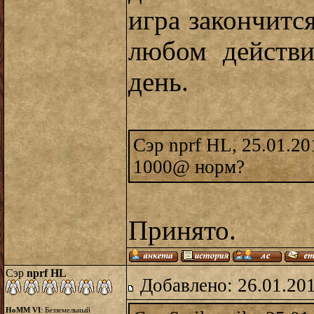
игра закончитс
любом действи
день.
Сэр nprf HL, 25.01.20
1000@ норм?
Принято.
Сэр
nprf HL
Добавлено: 26.01.20
HoMM VI
: Безземельный