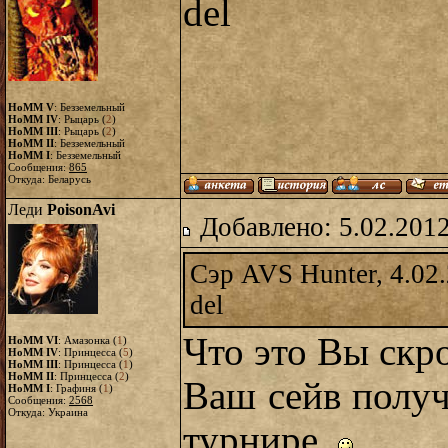
del
HoMM V
: Безземельный
HoMM IV
: Рыцарь (
2
)
HoMM III
: Рыцарь (
2
)
HoMM II
: Безземельный
HoMM I
: Безземельный
Сообщения:
865
Откуда: Беларусь
Леди
PoisonAvi
Добавлено: 5.02.2012
Сэр AVS Hunter, 4.02
del
Что это Вы скр
HoMM VI
: Амазонка (
1
)
HoMM IV
: Принцесса (
5
)
HoMM III
: Принцесса (
1
)
HoMM II
: Принцесса (
2
)
Ваш сейв получ
HoMM I
: Графиня (
1
)
Сообщения:
2568
Откуда: Украина
турнире.