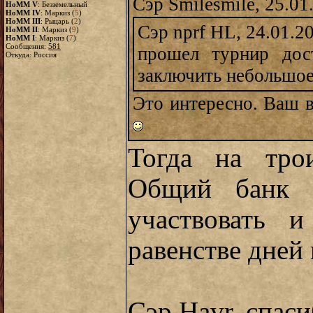
Сэр Smilesmile, 25.01
HoMM V
: Безземельный
HoMM IV
: Маркиз (
5
)
HoMM III
: Рыцарь (
2
)
Сэр nprf HL, 24.01.2
HoMM II
: Маркиз (
9
)
HoMM I
: Маркиз (
7
)
Сообщения:
581
прошел турнир до
Откуда: Россия
заключить небольшое
Это интересно. Ваш в
Тогда на тро
Общий банк 
участвовать 
равенстве дней 
Сэр Havr, спаси