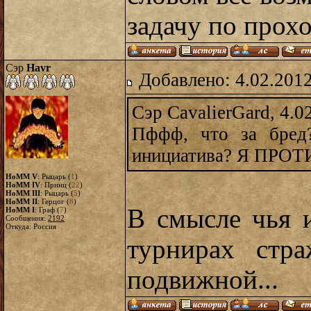
задачу по прох
Сэр
Havr
Добавлено: 4.02.2012
Сэр CavalierGard, 4.0
Пффф, что за бред
инициатива? Я ПРОТ
HoMM V
: Рыцарь (
1
)
HoMM IV
: Принц (
22
)
HoMM III
: Рыцарь (
5
)
HoMM II
: Герцог (
8
)
В смысле чья 
HoMM I
: Граф (
7
)
Сообщения:
2192
Откуда: Россия
турнирах стра
подвижной...