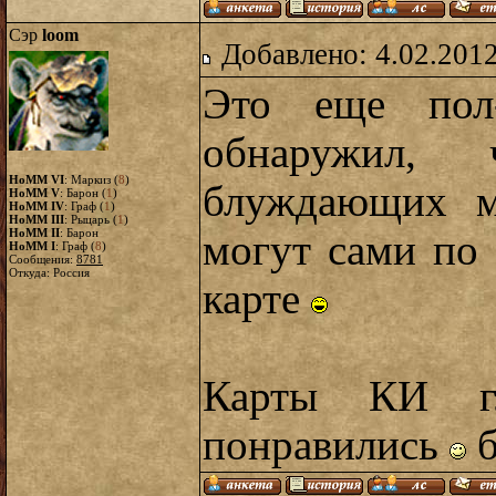
Сэр
loom
Добавлено: 4.02.2012
Это еще пол-
обнаружил,
HoMM VI
: Маркиз (
8
)
блуждающих м
HoMM V
: Барон (
1
)
HoMM IV
: Граф (
1
)
HoMM III
: Рыцарь (
1
)
HoMM II
: Барон
могут сами по 
HoMM I
: Граф (
8
)
Сообщения:
8781
Откуда: Россия
карте
Карты КИ г
понравились
б