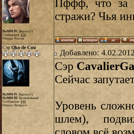
Пффф, что за 
стражи? Чья и
HoMM IV
: Барон (
4
)
Сообщения:
150
Откуда: Россия
Сэр
Qko de Cou
Добавлено: 4.02.2012
Сэр
CavalierG
Сейчас запутает
HoMM IV
: Барон (
4
)
HoMM III
: Безземельный
Уровень сложн
Сообщения:
846
Откуда: Беларусь
шлем), подв
словом всё воз