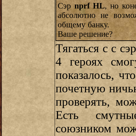
Сэр
nprf HL
, но кон
абсолютно не возмо
общему банку.
Ваше решение?
Тягаться с с сэ
4 героях смо
показалось, что
почетную нич
проверять, мо
Есть смутн
союзником мож