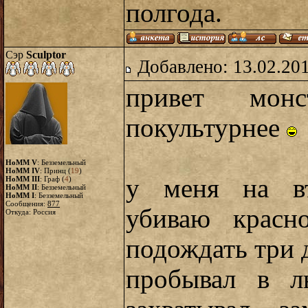
полгода.
Сэр
Sculptor
Добавлено: 13.02.20
привет мон
покультурнее
HoMM V
: Безземельный
HoMM IV
: Принц (
19
)
у меня на вт
HoMM III
: Граф (
4
)
HoMM II
: Безземельный
HoMM I
: Безземельный
Сообщения:
877
убиваю красн
Откуда: Россия
подождать три 
пробывал в л