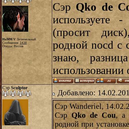
Сэр
Qko de C
используете -
(просит диск
HoMM V
: Безземельный
родной nocd с 
Сообщения:
1438
Откуда: Россия
знаю, разниц
использовании 
Сэр
Sculptor
Добавлено: 14.02.20
Сэр Wanderiel, 14.02.
Сэр
Qko de Cou
, а
родной при установке