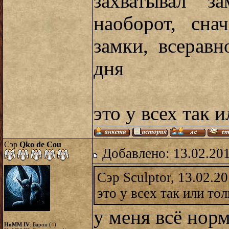
захватывал з
наоборот, сна
замки, всерав
дня
это у всех так 
Сэр
Qko de Cou
Добавлено: 13.02.20
Сэр Sculptor, 13.02.2
это у всех так или то
у меня всё нор
HoMM IV
: Барон (
4
)