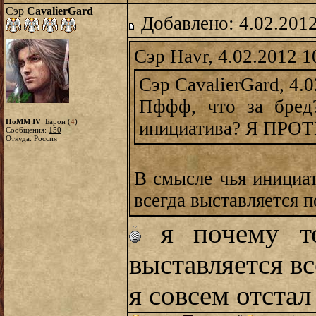
Сэр
CavalierGard
Добавлено: 4.02.2012
Сэр Havr, 4.02.2012 1
Сэр CavalierGard, 4.
Пффф, что за бред
HoMM IV
: Барон (
4
)
инициатива? Я ПРО
Сообщения:
150
Откуда: Россия
В смысле чья инициа
всегда выставляется п
я почему то
выставляется вс
я совсем отстал