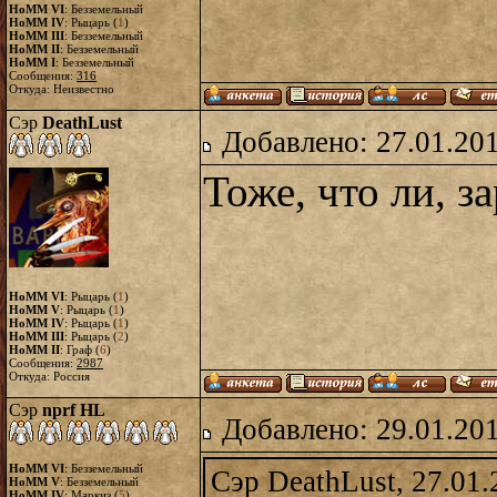
HoMM VI
: Безземельный
HoMM IV
: Рыцарь (
1
)
HoMM III
: Безземельный
HoMM II
: Безземельный
HoMM I
: Безземельный
Сообщения:
316
Откуда: Неизвестно
Сэр
DeathLust
Добавлено: 27.01.20
Тоже, что ли, за
HoMM VI
: Рыцарь (
1
)
HoMM V
: Рыцарь (
1
)
HoMM IV
: Рыцарь (
1
)
HoMM III
: Рыцарь (
2
)
HoMM II
: Граф (
6
)
Сообщения:
2987
Откуда: Россия
Сэр
nprf HL
Добавлено: 29.01.20
HoMM VI
: Безземельный
Сэр DeathLust, 27.01.
HoMM V
: Безземельный
HoMM IV
: Маркиз (
5
)