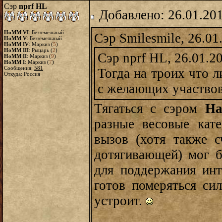
Сэр
nprf HL
Добавлено: 26.01.20
HoMM VI
: Безземельный
Сэр Smilesmile, 26.01
HoMM V
: Безземельный
HoMM IV
: Маркиз (
5
)
HoMM III
: Рыцарь (
2
)
Сэр nprf HL, 26.01.2
HoMM II
: Маркиз (
9
)
HoMM I
: Маркиз (
7
)
Сообщения:
581
Тогда на троих что 
Откуда: Россия
с желающих участвов
Тягаться с сэром
Ha
разные весовые кат
вызов (хотя также 
дотягивающей) мог б
для поддержания инт
готов померяться си
устроит.