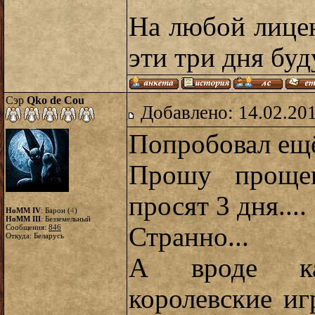
На любой лице
эти три дня буд
Сэр
Qko de Cou
Добавлено: 14.02.20
Попробовал ещё 
Прошу проще
просят 3 дня....
HoMM IV
: Барон (
4
)
HoMM III
: Безземельный
Странно...
Сообщения:
846
Откуда: Беларусь
А вроде ка
королевские иг