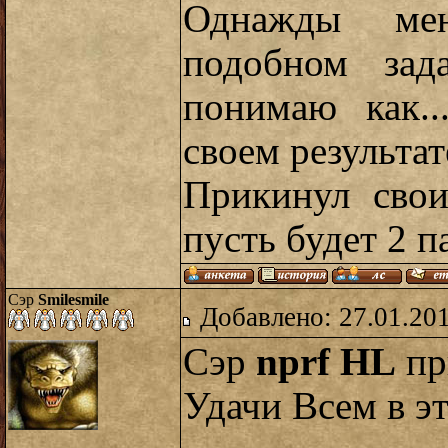
Однажды ме
подобном зад
понимаю как.
своем результат
Прикинул свои
пусть будет 2 п
Сэр
Smilesmile
Добавлено: 27.01.20
Сэр
nprf HL
пр
Удачи Всем в э