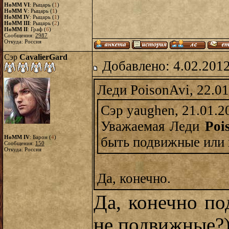
HoMM VI
: Рыцарь (
1
)
HoMM V
: Рыцарь (
1
)
HoMM IV
: Рыцарь (
1
)
HoMM III
: Рыцарь (
2
)
HoMM II
: Граф (
6
)
Сообщения:
2987
Откуда: Россия
Сэр
CavalierGard
Добавлено: 4.02.2012
Леди PoisonAvi, 22.01
Сэр yaughen, 21.01.2
Уважаемая Леди
Poi
HoMM IV
: Барон (
4
)
быть подвижные или 
Сообщения:
150
Откуда: Россия
Да, конечно.
Да, конечно п
не подвижные?