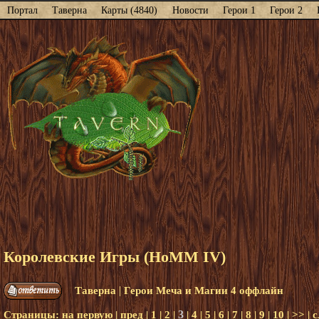
Портал
Таверна
Карты (4840)
Новости
Герои 1
Герои 2
Королевские Игры (HoMM IV)
|
Таверна
Герои Меча и Магии 4 оффлайн
3
Страницы:
на первую
|
пред
|
1
|
2
|
|
4
|
5
|
6
|
7
|
8
|
9
|
10
|
>>
|
с