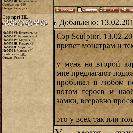
HoMM III
: Безземельный
Сообщения:
846
Откуда: Беларусь
Сэр
nprf HL
Добавлено: 13.02.20
HoMM VI
: Безземельный
Сэр Sculptor, 13.02.2
HoMM V
: Безземельный
HoMM IV
: Маркиз (
5
)
привет монстрам и те
HoMM III
: Рыцарь (
2
)
HoMM II
: Маркиз (
9
)
HoMM I
: Маркиз (
7
)
Сообщения:
581
Откуда: Россия
у меня на второй ка
мне предлагают подож
пробывал в любом по
потом героев и наоб
замки, всеравно прос
это у всех так или то