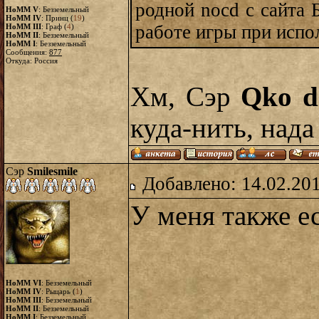
родной nocd с сайта 
HoMM V
: Безземельный
HoMM IV
: Принц (
19
)
работе игры при испо
HoMM III
: Граф (
4
)
HoMM II
: Безземельный
HoMM I
: Безземельный
Сообщения:
877
Откуда: Россия
Хм, Сэр
Qko d
куда-нить, нада
Сэр
Smilesmile
Добавлено: 14.02.20
У меня также ес
HoMM VI
: Безземельный
HoMM IV
: Рыцарь (
1
)
HoMM III
: Безземельный
HoMM II
: Безземельный
HoMM I
: Безземельный