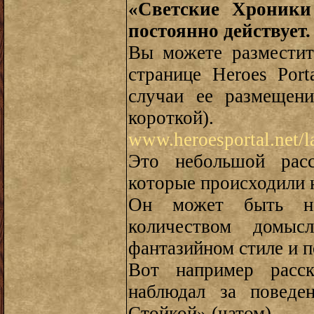
«Светские Хроники 
постоянно действует.
Вы можете разместит
странице Heroes Por
случаи ее размещен
короткой).
www.heroesportal.net/l
Это небольшой расс
которые происходили 
Он может быть н
количеством домы
фантазийном стиле и п
Вот например расск
наблюдал за поведе
Стойкой» (чатом).