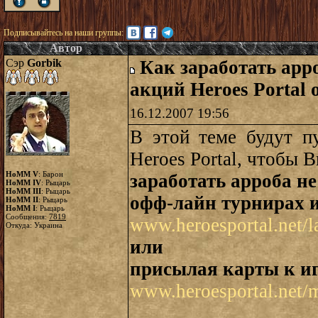
Подписывайтесь на наши группы:
Автор
Сэр
Gorbik
Как заработать арр
акций Heroes Portal 
16.12.2007 19:56
В этой теме будут п
Heroes Portal, чтобы 
HoMM V
: Барон
заработать арроба н
HoMM IV
: Рыцарь
HoMM III
: Рыцарь
офф-лайн турнирах 
HoMM II
: Рыцарь
HoMM I
: Рыцарь
Сообщения:
7819
www.heroesportal.net/l
Откуда: Украина
или
присылая карты к и
www.heroesportal.net/