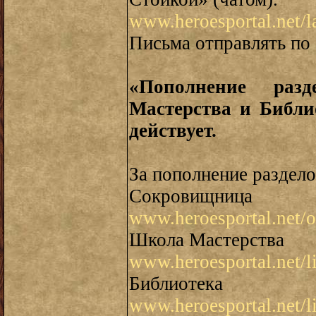
www.heroesportal.net/l
Письма отправлять по
«Пополнение раз
Мастерства и Библио
действует.
За пополнение раздел
Сокровищница
www.heroesportal.net/o
Школа Мастерства
www.heroesportal.net/l
Библиотека
www.heroesportal.net/l