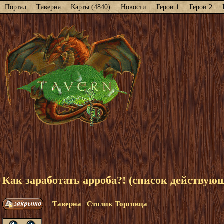
Портал
Таверна
Карты (4840)
Новости
Герои 1
Герои 2
Как заработать арроба?! (список действующ
|
Таверна
Столик Торговца