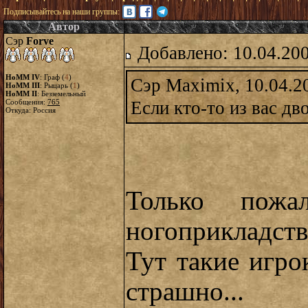
Подписывайтесь на наши группы:
Автор
Сэр
Forve
Добавлено: 10.04.20
HoMM IV
: Граф (
4
)
Сэр Maximix, 10.04.2
HoMM III
: Рыцарь (
1
)
HoMM II
: Безземельный
Сообщения:
765
Если кто-то из вас дв
Откуда: Россия
Только пожа
ногоприкладств
Тут такие игро
страшно...