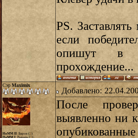
PS. Заставлять
если победите
опишут в 
прохождение...
Сэр
Maximix
Добавлено: 22.04.20
После прове
выявленно ни 
опубикованные
HoMM II
: Барон (
2
)
HoMM I
: Рыцарь (
1
)