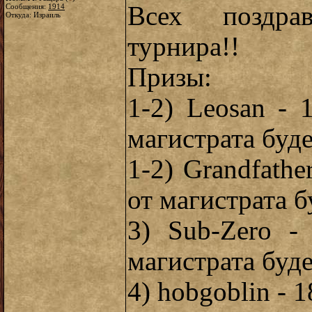
Всех поздра
Сообщения:
1914
Откуда: Израиль
турнира!!
Призы:
1-2) Leosan -
магистрата буде
1-2) Grandfath
от магистрата б
3) Sub-Zero -
магистрата буде
4) hobgoblin - 