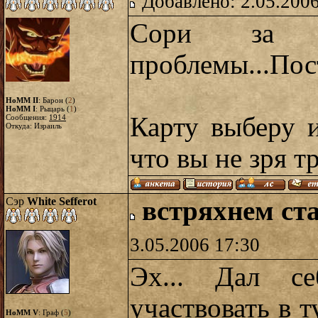
Добавлено: 2.05.2006
Сори за 
проблемы...Пост
HoMM II
: Барон (
2
)
HoMM I
: Рыцарь (
1
)
Карту выберу 
Сообщения:
1914
Откуда: Израиль
что вы не зря т
Сэр
White Sefferot
встряхнем ст
3.05.2006 17:30
Эх... Дал с
участвовать в 
HoMM V
: Граф (
5
)