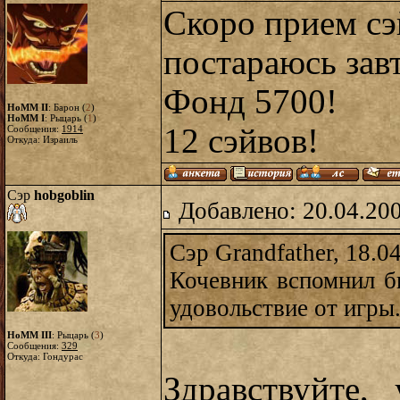
Скоро прием сэ
постараюсь завт
Фонд 5700!
HoMM II
: Барон (
2
)
HoMM I
: Рыцарь (
1
)
12 сэйвов!
Сообщения:
1914
Откуда: Израиль
Сэр
hobgoblin
Добавлено: 20.04.20
Сэр Grandfather, 18.0
Кочевник вспомнил б
удовольствие от игры
HoMM III
: Рыцарь (
3
)
Сообщения:
329
Откуда: Гондурас
Здравствуйте,