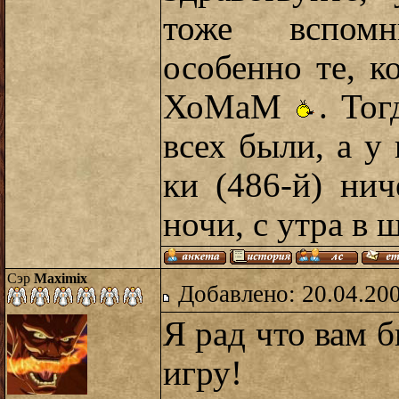
тоже вспом
особенно те, к
ХоМаМ
. То
всех были, а у 
ки (486-й) ни
ночи, с утра в ш
Сэр
Maximix
Добавлено: 20.04.20
Я рад что вам б
игру!