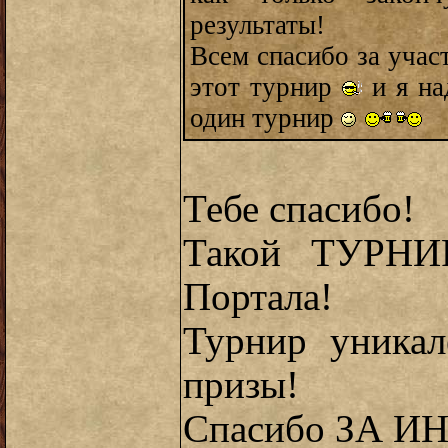
результаты!
Всем спасибо за учас
этот турнир
и я на
один турнир
Тебе спасибо!
Такой ТУРНИ
Портала!
Турнир уникал
призы!
Спасибо ЗА 