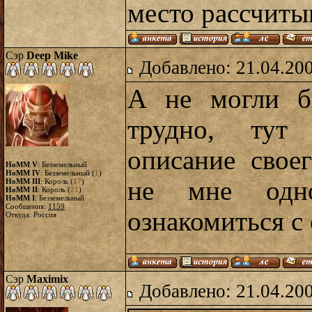
место рассчит
Сэр
Deep Mike
Добавлено: 21.04.20
А не могли б
трудно, тут 
описание свое
HoMM V
: Безземельный
HoMM IV
: Безземельный (
1
)
не мне одно
HoMM III
: Король (
17
)
HoMM II
: Король (
21
)
HoMM I
: Безземельный
Сообщения:
1159
ознакомиться с
Откуда: Россия
Сэр
Maximix
Добавлено: 21.04.20