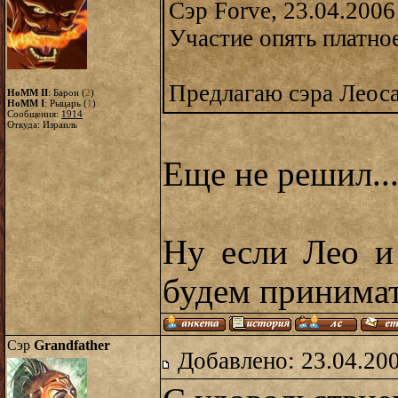
Сэр Forve, 23.04.2006
Участие опять платно
Предлагаю сэра Леоса
HoMM II
: Барон (
2
)
HoMM I
: Рыцарь (
1
)
Сообщения:
1914
Откуда: Израиль
Еще не решил...
Ну если Лео и
будем принима
Сэр
Grandfather
Добавлено: 23.04.20