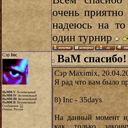
очень приятно
надеюсь на то
один турнир
Сэр
Inc
ВаМ спасибо
Сэр Maximix, 20.04.2
Я рад что вам было пр
HoMM V
: Безземельный
HoMM IV
: Безземельный
8) Inc - 35days
HoMM III
: Безземельный
HoMM II
: Безземельный
Сообщения:
55
Откуда: Россия
На данный момент и
как только закон