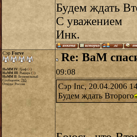
Будем ждать Вт
С уважением
Инк.
Сэр
Forve
Re: ВаМ спас
HoMM IV
: Граф (
4
)
09:08
HoMM III
: Рыцарь (
1
)
HoMM II
: Безземельный
Сообщения:
765
Сэр Inc, 20.04.2006 1
Откуда: Россия
Будем ждать Второго