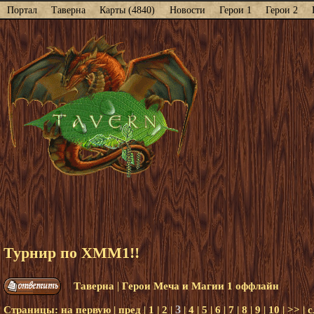
Портал
Таверна
Карты (4840)
Новости
Герои 1
Герои 2
Турнир по ХММ1!!
|
Таверна
Герои Меча и Магии 1 оффлайн
3
Страницы:
на первую
|
пред
|
1
|
2
|
|
4
|
5
|
6
|
7
|
8
|
9
|
10
|
>>
|
с