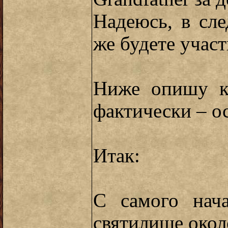
Надеюсь, в сл
же будете участ
Ниже опишу кр
фактически – о
Итак:
С самого нач
святилище окол