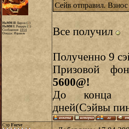
Сейв отправил. Взнос
HoMM II
: Барон (
2
)
HoMM I
: Рыцарь (
1
)
Все получил
Сообщения:
1914
Откуда: Израиль
Полученно 9 сэ
Призовой фо
5600@!
До конца т
дней(Сэйвы пин
Сэр
Forve