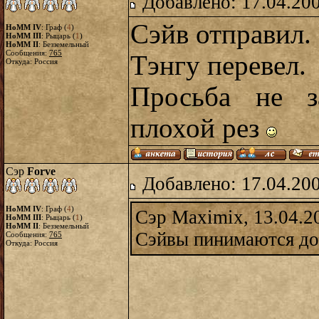
Добавлено: 17.04.20
Сэйв отправил.
HoMM IV
: Граф (
4
)
HoMM III
: Рыцарь (
1
)
HoMM II
: Безземельный
Сообщения:
765
Тэнгу перевел.
Откуда: Россия
Просьба не з
плохой рез
Сэр
Forve
Добавлено: 17.04.20
HoMM IV
: Граф (
4
)
Сэр Maximix, 13.04.2
HoMM III
: Рыцарь (
1
)
HoMM II
: Безземельный
Сэйвы пинимаются до 
Сообщения:
765
Откуда: Россия