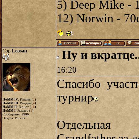
5) Deep Mike -
12) Norwin - 70
Сэр
Leosan
Ну и вкратце.
16:20
Спасибо участ
турнир
HoMM IV
: Рыцарь (
2
)
HoMM III
: Рыцарь (
4
)
HoMM II
: Герцог (
16
)
HoMM I
: Рыцарь (
1
)
Сообщения:
1986
Откуда: Россия
Отдельная 
Grandfather за