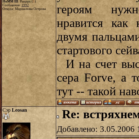
HoMM III
: Рыцарь (
1
)
героям нужн
Сообщения:
1992
Откуда: Маршаловы Острова
нравится как 
двумя пальцами
стартового сей
И на счет выс
сера Forve, а т
тут -- такой на
Сэр
Leosan
Re: встряхнем
Добавлено: 3.05.2006 