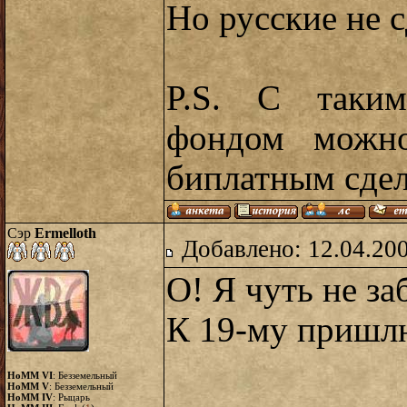
Но русские не 
P.S. С таки
фондом можн
биплатным сдела
Сэр
Ermelloth
Добавлено: 12.04.20
О! Я чуть не з
К 19-му пришл
HoMM VI
: Безземельный
HoMM V
: Безземельный
HoMM IV
: Рыцарь