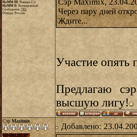
Сэр Maximix, 23.04.2
HoMM III
: Рыцарь (
1
)
HoMM II
: Безземельный
Через пару дней отк
Сообщения:
765
Откуда: Россия
Ждите...
Участие опять 
Предлагаю сэр
высшую лигу!
Сэр
Maximix
Добавлено: 23.04.20