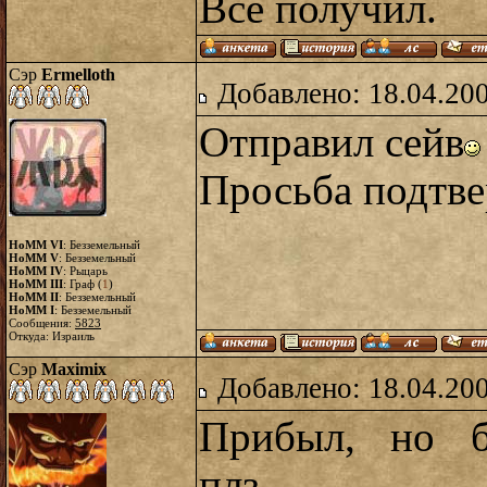
Все получил.
Сэр
Ermelloth
Добавлено: 18.04.20
Отправил сейв
Просьба подтве
HoMM VI
: Безземельный
HoMM V
: Безземельный
HoMM IV
: Рыцарь
HoMM III
: Граф (
1
)
HoMM II
: Безземельный
HoMM I
: Безземельный
Сообщения:
5823
Откуда: Израиль
Сэр
Maximix
Добавлено: 18.04.20
Прибыл, но б
плз...