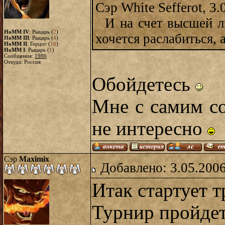
Сэр White Sefferot, 3.
И на счет высшей ли
HoMM IV
: Рыцарь (
2
)
хочется раслабиться, а
HoMM III
: Рыцарь (
4
)
HoMM II
: Герцог (
16
)
HoMM I
: Рыцарь (
1
)
Сообщения:
1986
Откуда: Россия
Обойдетесь
Мне с самим со
не интересно
Сэр
Maximix
Добавлено: 3.05.2006
Итак стартует 
Турнир пройдет