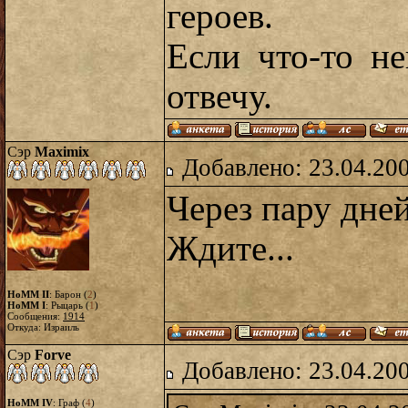
героев.
Если что-то н
отвечу.
Сэр
Maximix
Добавлено: 23.04.20
Через пару дне
Ждите...
HoMM II
: Барон (
2
)
HoMM I
: Рыцарь (
1
)
Сообщения:
1914
Откуда: Израиль
Сэр
Forve
Добавлено: 23.04.20
HoMM IV
: Граф (
4
)