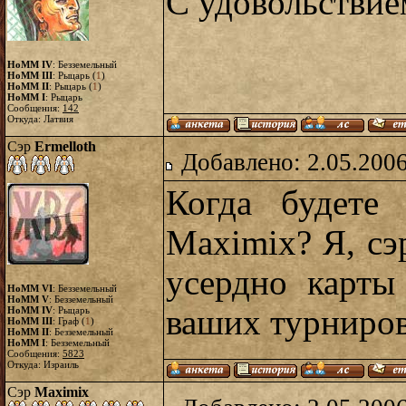
С удовольствие
HoMM IV
: Безземельный
HoMM III
: Рыцарь (
1
)
HoMM II
: Рыцарь (
1
)
HoMM I
: Рыцарь
Сообщения:
142
Откуда: Латвия
Сэр
Ermelloth
Добавлено: 2.05.2006
Когда будете 
Maximix? Я, сэ
усердно карты
HoMM VI
: Безземельный
HoMM V
: Безземельный
ваших турниро
HoMM IV
: Рыцарь
HoMM III
: Граф (
1
)
HoMM II
: Безземельный
HoMM I
: Безземельный
Сообщения:
5823
Откуда: Израиль
Сэр
Maximix