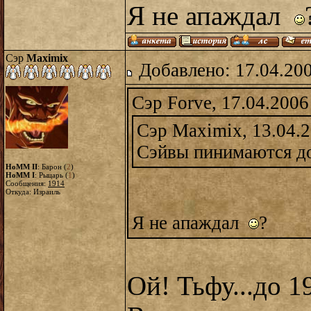
Я не апаждал
Сэр
Maximix
Добавлено: 17.04.20
Сэр Forve, 17.04.2006
Сэр Maximix, 13.04.2
Сэйвы пинимаются до
HoMM II
: Барон (
2
)
HoMM I
: Рыцарь (
1
)
Сообщения:
1914
Откуда: Израиль
Я не апаждал
?
Ой! Тьфу...до 1