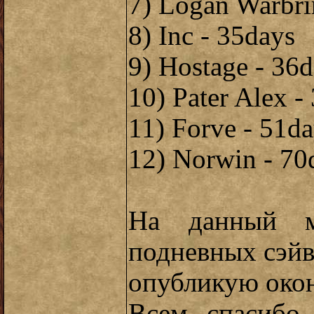
7) Logan Warbri
8) Inc - 35days
9) Hostage - 36
10) Pater Alex -
11) Forve - 51d
12) Norwin - 70
На данный м
подневных сэйво
опубликую окон
Всем спасибо