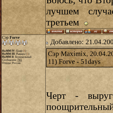
Боюсь, что Вт
лучшем случа
третьем
Сэр
Forve
Добавлено: 21.04.20
HoMM IV
: Граф (
4
)
Сэр Maximix, 20.04.2
HoMM III
: Рыцарь (
1
)
HoMM II
: Безземельный
11) Forve - 51days
Сообщения:
765
Откуда: Россия
Черт - выру
поощрительны