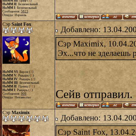
HoMM III
: Граф (
1
)
HoMM II
: Безземельный
HoMM I
: Безземельный
Сообщения:
5823
Откуда: Израиль
Сэр
Saint Fox
Добавлено: 13.04.20
Сэр Maximix, 10.04.2
Эх...что не зделаешь 
HoMM VI
: Барон (
3
)
HoMM V
: Рыцарь (
1
)
HoMM IV
: Рыцарь (
2
)
HoMM III
: Безземельный
HoMM II
: Принц (
11
)
Сейв отправил.
HoMM I
: Рыцарь (
1
)
Сообщения:
909
Откуда: Неизвестно
Сэр
Maximix
Добавлено: 13.04.20
Сэр Saint Fox, 13.04.