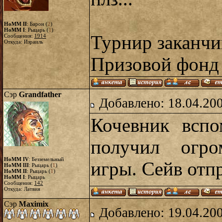
HoMM II
: Барон (
2
)
HoMM I
: Рыцарь (
1
)
Турнир заканчив
Сообщения:
1914
Откуда: Израиль
Призовой фонд
Сэр
Grandfather
Добавлено: 18.04.20
Кочевник всп
получил огро
HoMM IV
: Безземельный
игры. Сейв отп
HoMM III
: Рыцарь (
1
)
HoMM II
: Рыцарь (
1
)
HoMM I
: Рыцарь
Сообщения:
142
Откуда: Латвия
Сэр
Maximix
Добавлено: 19.04.20