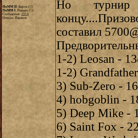
Но турни
HoMM II
: Барон (
2
)
HoMM I
: Рыцарь (
1
)
концу....Пр
Сообщения:
1914
Откуда: Израиль
составил 5700
Предворительны
1-2) Leosan - 1
1-2) Grandfather
3) Sub-Zero - 1
4) hobgoblin - 
5) Deep Mike - 
6) Saint Fox - 2