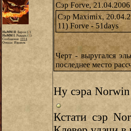
Сэр Forve, 21.04.2006
Сэр Maximix, 20.04.2
11) Forve - 51days
HoMM II
: Барон (
2
)
HoMM I
: Рыцарь (
1
)
Сообщения:
1914
Откуда: Израиль
Черт - выругался эль
последнее место рас
Ну сэра Norwin
Кстати сэр No
Клевер удачи в