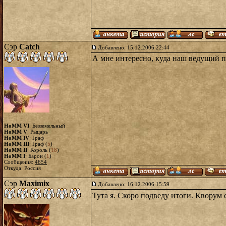
Сэр
Catch
Добавлено: 15.12.2006 22:44
А мне интересно, куда наш ведущий п
HoMM VI
: Безземельный
HoMM V
: Рыцарь
HoMM IV
: Граф
HoMM III
: Граф (
5
)
HoMM II
: Король (
18
)
HoMM I
: Барон (
1
)
Сообщения:
4654
Откуда: Россия
Сэр
Maximix
Добавлено: 16.12.2006 15:59
Тута я. Скоро подведу итоги. Кворум 