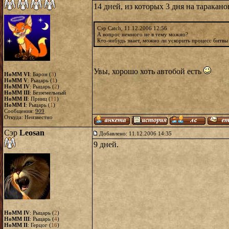
14 дней, из которых 3 дня на таракано
Сэр Catch, 11.12.2006 12:56
А вопрос немного не в тему можно?
Кто-нибудь знает, можно ли ускорить процесс битвы
Увы, хорошо хоть автобой есть
HoMM VI
: Барон (
3
)
HoMM V
: Рыцарь (
1
)
HoMM IV
: Рыцарь (
2
)
HoMM III
: Безземельный
HoMM II
: Принц (
11
)
HoMM I
: Рыцарь (
1
)
Сообщения:
909
Откуда: Неизвестно
Сэр
Leosan
Добавлено: 11.12.2006 14:35
9 дней.
HoMM IV
: Рыцарь (
2
)
HoMM III
: Рыцарь (
4
)
HoMM II
: Герцог (
16
)