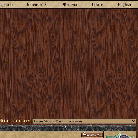
Герои 6
Библиотека
Жители
Войти
English
йти к столику: