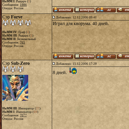
HoMM I
: Рыцарь (
1
)
Сообщения:
1986
Откуда: Россия
Сэр
Forve
Добавлено: 12.12.2006 09:41
Играл для кворума. 40 дней.
HoMM IV
: Граф (
4
)
HoMM III
: Рыцарь (
1
)
HoMM II
: Безземельный
Сообщения:
765
Откуда: Россия
Сэр
Sub-Zero
Добавлено: 15.12.2006 17:29
8 дней.
HoMM III
: Император (
27
)
HoMM I
: Император (
69
)
Сообщения:
7077
Откуда: Россия