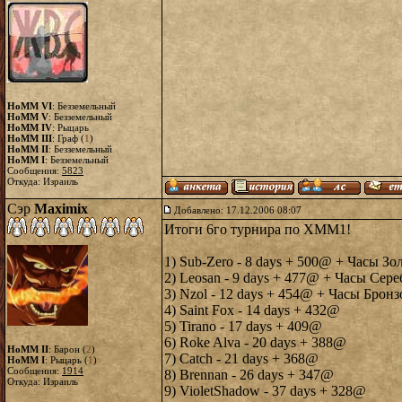
HoMM VI
: Безземельный
HoMM V
: Безземельный
HoMM IV
: Рыцарь
HoMM III
: Граф (
1
)
HoMM II
: Безземельный
HoMM I
: Безземельный
Сообщения:
5823
Откуда: Израиль
Сэр
Maximix
Добавлено: 17.12.2006 08:07
Итоги 6го турнира по ХММ1!
1) Sub-Zero - 8 days + 500@ + Часы Зо
2) Leosan - 9 days + 477@ + Часы Сер
3) Nzol - 12 days + 454@ + Часы Брон
4) Saint Fox - 14 days + 432@
5) Tirano - 17 days + 409@
6) Roke Alva - 20 days + 388@
HoMM II
: Барон (
2
)
7) Catch - 21 days + 368@
HoMM I
: Рыцарь (
1
)
Сообщения:
1914
8) Brennan - 26 days + 347@
Откуда: Израиль
9) VioletShadow - 37 days + 328@