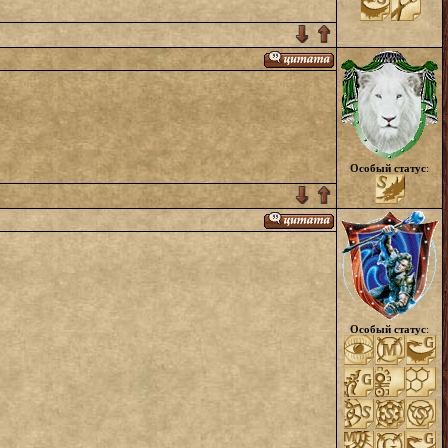
Особый статус
:
Особый статус
: