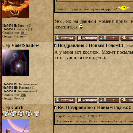
Разве это труднее, чем перевести арробы?
Увы, но на данный момент призы на
HoMM II
: Барон (
2
)
измениться
HoMM I
: Рыцарь (
1
)
Сообщения:
1914
Откуда: Израиль
Сэр
VioletShadow
Поздравляю с Новым Годом!!!
Добав
А у меня вот косячок. Может посыль
этот турнир я не видел :).
HoMM IV
: Безземельный
HoMM III
: Рыцарь (
1
)
HoMM II
: Безземельный
Сообщения:
166
Откуда: Россия
Сэр
Catch
Re: Поздравляю с Новым Годом!!!
Сэр VioletShadow, 1.01.2007 22:07
А у меня вот косячок. Может посыльный голубь с мо