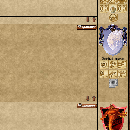
Особый статус
: