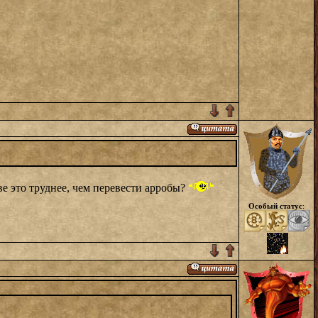
ве это труднее, чем перевести арробы?
Особый статус
: