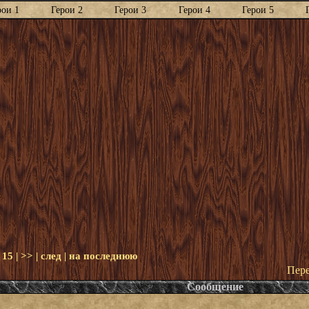
рои 1
Герои 2
Герои 3
Герои 4
Герои 5
|
15
|
>>
|
след
|
на последнюю
Пере
Сообщение