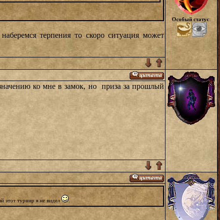
Особый статус
:
наберемся терпения то скоро ситуация может
азначению ко мне в замок, но приза за прошлый
ый этот турнир я не видел
.