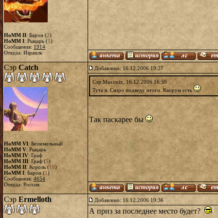
HoMM II
: Барон (
2
)
HoMM I
: Рыцарь (
1
)
Сообщения:
1914
Откуда: Израиль
Сэр
Catch
Добавлено: 16.12.2006 19:27
Сэр Maximix, 16.12.2006 16:59
Тута я. Скоро подведу итоги. Кворум есть
Так паскарее бы
HoMM VI
: Безземельный
HoMM V
: Рыцарь
HoMM IV
: Граф
HoMM III
: Граф (
5
)
HoMM II
: Король (
18
)
HoMM I
: Барон (
1
)
Сообщения:
4654
Откуда: Россия
Сэр
Ermelloth
Добавлено: 16.12.2006 19:36
А приз за последнее место будет?