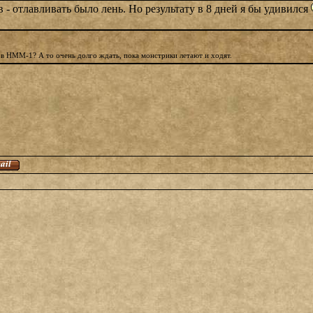
в - отлавливать было лень. Но результату в 8 дней я бы удивился
 в НММ-1? А то очень долго ждать, пока монстрики летают и ходят.