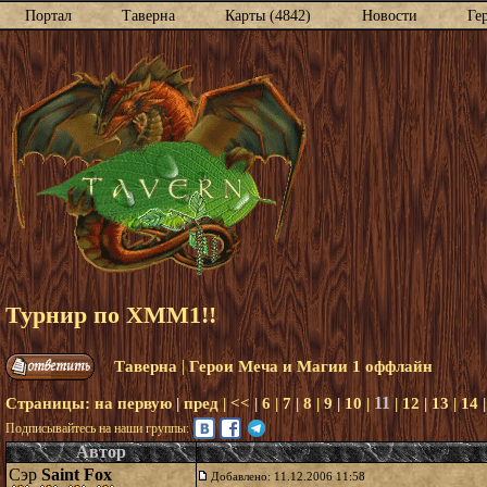
Портал
Таверна
Карты (4842)
Новости
Ге
Турнир по ХММ1!!
|
Таверна
Герои Меча и Магии 1 оффлайн
11
Страницы:
на первую
|
пред
|
<<
|
6
|
7
|
8
|
9
|
10
|
|
12
|
13
|
14
Подписывайтесь на наши группы:
Автор
Сэр
Saint Fox
Добавлено: 11.12.2006 11:58