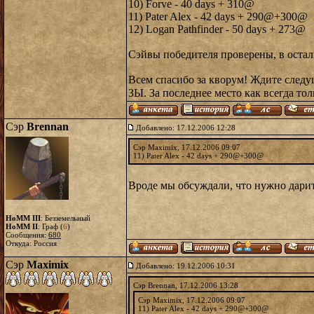
10) Forve - 40 days + 310@
11) Pater Alex - 42 days + 290@+300@
12) Logan Pathfinder - 50 days + 273@
Сэйвы победителя проверены, в остал
Всем спасибо за кворум! Ждите следу
ЗЫ. За последнее место как всегда то
Сэр
Brennan
Добавлено: 17.12.2006 12:28
Сэр Maximix, 17.12.2006 09:07
11) Pater Alex - 42 days + 290@+300@
Вроде мы обсуждали, что нужно дарить
HoMM III
: Безземельный
HoMM II
: Граф (
6
)
Сообщения:
680
Откуда: Россия
Сэр
Maximix
Добавлено: 19.12.2006 10:31
Сэр Brennan, 17.12.2006 13:28
Сэр Maximix, 17.12.2006 09:07
11) Pater Alex - 42 days + 290@+300@