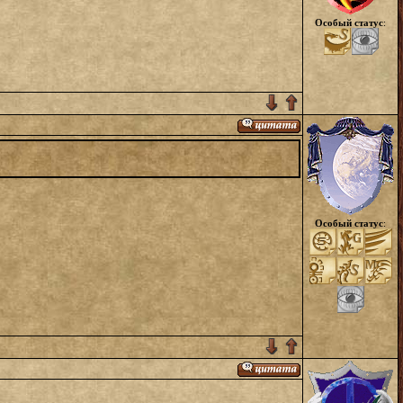
Особый статус
:
Особый статус
: