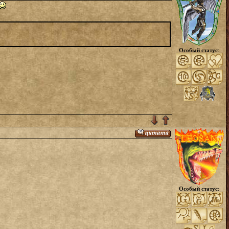
Особый статус
:
Особый статус
: