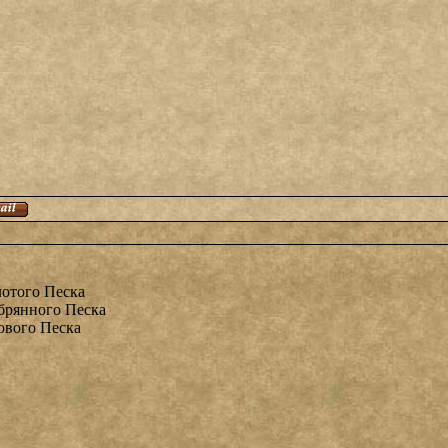
лотого Песка
ебрянного Песка
зового Песка