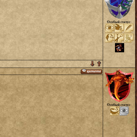
Особый статус
:
Особый статус
: