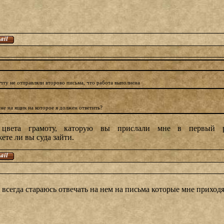
очту не отправляли второво письма, что работа выполнена
е на ящик на которое я должен ответить?
 цвета грамоту, каторую вы прислали мне в первый
ете ли вы суда зайти.
 всегда стараюсь отвечать на нем на письма которые мне приход