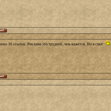
лено 10 ссылок. Реклама это трудней, чем кажется. Но я смог
.