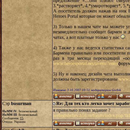
предложение «…они плюют смертель
3.*растворяет*, 4.*умиротворяет*, 5.*
А посетитель должен нажав на ник Б
Heroes Portal которые он может обнал
3) Только в нашем чате вы можете у
незамедлительно сообщит бармен и 
чатах, а вот платные только у нас
4) Также у нас ведется статистика 
Бармена правильно или посетители 
раз в три месяца переходящий «о
www.heroesportal.net/tavern/?enter
форум
5) Ну и наконец дизайн чата выполн
должны быть зарегистрированы
www.h
Изменено 3.10.2007 10:51 модератором Gorbik
Сэр
busurman
Re: Для тех кто легко хочет зараб
я правильно понял задание ?
HoMM IV
: Безземельный
HoMM III
: Безземельный
webrgishchev.h16.ru/forum/index.php
Сообщения:
15
Откуда: Украина