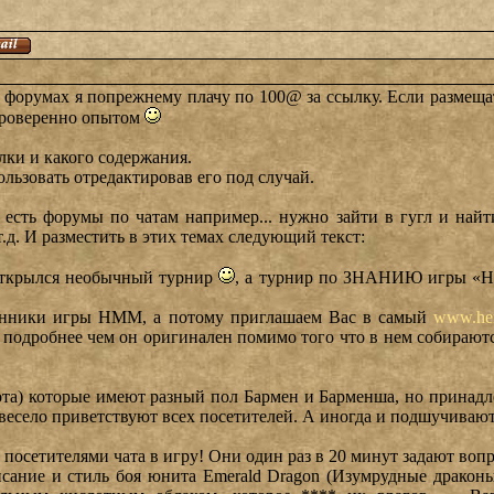
а форумах я попрежнему плачу по 100@ за ссылку. Если размещ
 Проверенно опытом
ылки и какого содержания.
льзовать отредактировав его под случай.
 есть форумы по чатам например... нужно зайти в гугл и найт
т.д. И разместить в этих темах следующий текст:
 открылся необычный турнир
, а турнир по ЗНАНИЮ игры «Her
онники игры HMM, а потому приглашаем Вас в самый
www.hero
ь подробнее чем он оригинален помимо того что в нем собираютс
бота) которые имеют разный пол Бармен и Барменша, но принадле
а весело приветствуют всех посетителей. А иногда и подшучиваю
посетителями чата в игру! Они один раз в 20 минут задают воп
ание и стиль боя юнита Emerald Dragon (Изумрудные драконы)