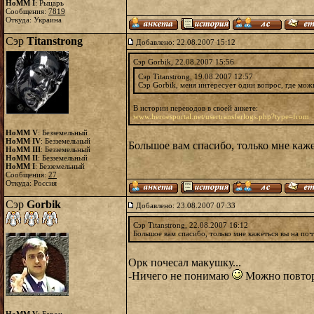
HoMM I
: Рыцарь
Сообщения:
7819
Откуда: Украина
Сэр
Titanstrong
Добавлено: 22.08.2007 15:12
Сэр Gorbik, 22.08.2007 15:56
Сэр Titanstrong, 19.08.2007 12:57
Сэр Gorbik, меня интересует один вопрос, где мож
В истории переводов в своей анкете:
www.heroesportal.net/usertransferlogs.php?type=from
HoMM V
: Безземельный
HoMM IV
: Безземельный
Большое вам спасибо, только мне каже
HoMM III
: Безземельный
HoMM II
: Безземельный
HoMM I
: Безземельный
Сообщения:
27
Откуда: Россия
Сэр
Gorbik
Добавлено: 23.08.2007 07:33
Сэр Titanstrong, 22.08.2007 16:12
Большое вам спасибо, только мне кажеться вы на поч
Орк почесал макушку...
-Ничего не понимаю
Можно повтори