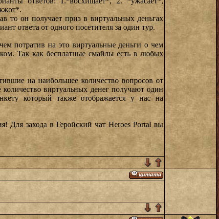
нты ответов: 1.*восхищает*, 2. *ужасает*,
*жжот*.
ав то он получает приз в виртуальных деньгах
иант ответа от одного посетителя за один тур.
чем потратив на это виртуальные деньги о чем
ком. Так как бесплатные смайлы есть в любых
етившие на наибольшее количество вопросов от
 количество виртуальных денег получают один
нкету который также отображается у нас на
! Для захода в Геройский чат Heroes Portal вы