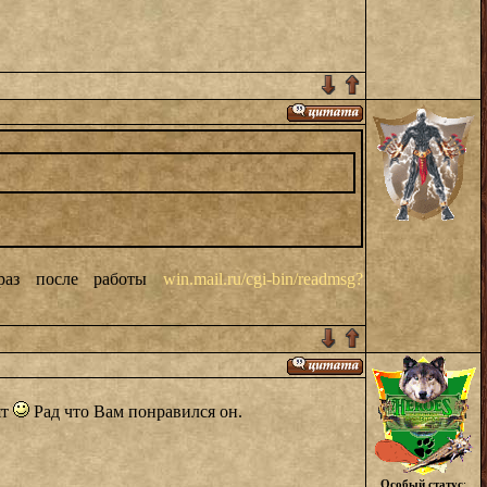
 раз после работы
win.mail.ru/cgi-bin/readmsg?
ят
Рад что Вам понравился он.
Особый статус
: