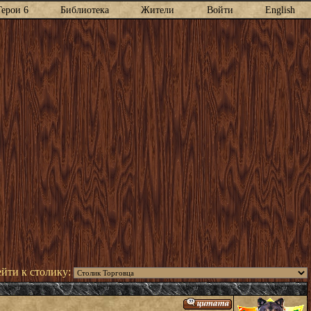
Герои 6
Библиотека
Жители
Войти
English
йти к столику: