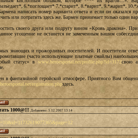
ным кислотным облаком, которое **** их врагов…». Вариа
разъедает*, 6.*поглощает* 7.*старит*, 8.*варит*, 9.*жарит*, 10.
армена написать номер варианта ответа и если он оказался пр
ичить или потратить здесь же. Бармен принимает только один вар
гостить своего друга или подругу вином «Кровь дракона». При
данное угощение не останется не замеченным вашим собеседни
самых знающих и прожорливых посетителей. И посетители отв
промотавшие (часто использующие платные смайлы) наибольшее
собый статус» в
www.heroesportal.net/profile.php?id=3172
свою а
е.
ен в фантазийной геройской атмосфере. Приятного Вам общения
eroesportal.net/registration.php
здесь.
отать 1000@!!!
Добавлено: 5.12.2007 13:14
?fid=10&id=11732619077365&page=12