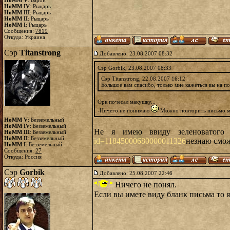
HoMM V
: Барон
HoMM IV
: Рыцарь
HoMM III
: Рыцарь
HoMM II
: Рыцарь
HoMM I
: Рыцарь
Сообщения:
7819
Откуда: Украина
Сэр
Titanstrong
Добавлено: 23.08.2007 08:32
Сэр Gorbik, 23.08.2007 08:33
Сэр Titanstrong, 22.08.2007 16:12
Большое вам спасибо, только мне кажеться вы на п
Орк почесал макушку...
-Ничего не понимаю
Можно повторить письмо мн
HoMM V
: Безземельный
HoMM IV
: Безземельный
Не я имею ввиду зеленоватого
HoMM III
: Безземельный
HoMM II
: Безземельный
id=11845000680000011326
незнаю смож
HoMM I
: Безземельный
Сообщения:
27
Откуда: Россия
Сэр
Gorbik
Добавлено: 25.08.2007 22:46
Ничего не понял.
Если вы имете виду бланк письма то я