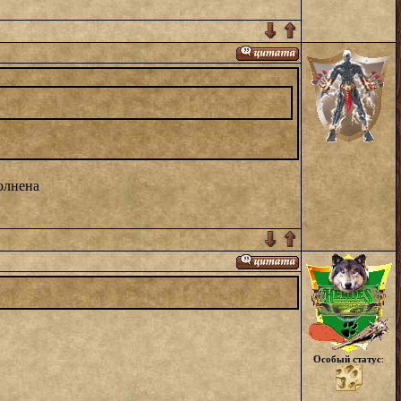
олнена
Особый статус
: