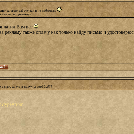
денег за свою работу так и не наблюдаю
.
а баннеры и рекламу?!
 оплатил Вам все
. за рекламу также оплачу как только найду письмо и удостоверю
 узнать за что я получил ароббы???
hp?type=from