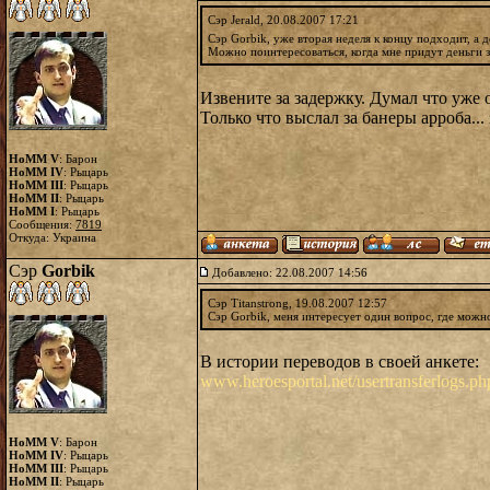
Сэр Jerald, 20.08.2007 17:21
Сэр Gorbik, уже вторая неделя к концу подходит, а 
Можно поинтересоваться, когда мне придут деньги з
Извените за задержку. Думал что уже
Только что выслал за банеры арроба..
HoMM V
: Барон
HoMM IV
: Рыцарь
HoMM III
: Рыцарь
HoMM II
: Рыцарь
HoMM I
: Рыцарь
Сообщения:
7819
Откуда: Украина
Сэр
Gorbik
Добавлено: 22.08.2007 14:56
Сэр Titanstrong, 19.08.2007 12:57
Сэр Gorbik, меня интересует один вопрос, где можно
В истории переводов в своей анкете:
www.heroesportal.net/usertransferlogs.p
HoMM V
: Барон
HoMM IV
: Рыцарь
HoMM III
: Рыцарь
HoMM II
: Рыцарь