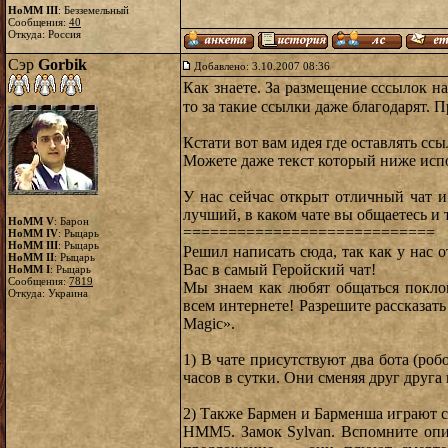
HoMM III
: Безземельный
Сообщения:
40
Откуда: Россия
Сэр
Gorbik
Добавлено: 3.10.2007 08:36
Как знаете. За размещение сссылок н
то за такие ссылки даже благодарят.
Кстати вот вам идея где оставлять сс
Можете даже текст который ниже испо
У нас сейчас открыт отличный чат и
лучший, в каком чате вы общаетесь и 
HoMM V
: Барон
============================
HoMM IV
: Рыцарь
HoMM III
: Рыцарь
Решил написать сюда, так как у нас
HoMM II
: Рыцарь
Вас в самый Геройский чат!
HoMM I
: Рыцарь
Сообщения:
7819
Мы знаем как любят общаться покл
Откуда: Украина
всем интернете! Разрешите рассказат
Magic».
1) В чате присутствуют два бота (ро
часов в сутки. Они сменяя друг друг
2) Также Бармен и Барменша играют с 
HMM5. Замок Sylvan. Вспомните опис