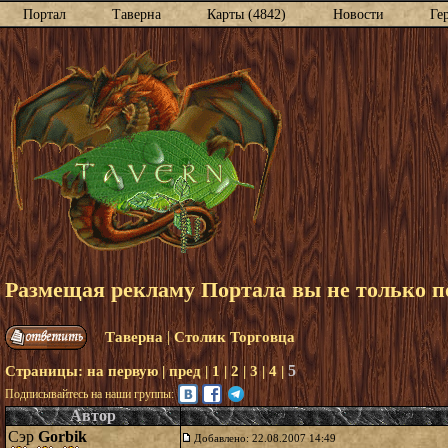
Портал
Таверна
Карты (4842)
Новости
Ге
Размещая рекламу Портала вы не только по
|
Таверна
Столик Торговца
5
Страницы:
на первую
|
пред
|
1
|
2
|
3
|
4
|
Подписывайтесь на наши группы:
Автор
Сэр
Gorbik
Добавлено: 22.08.2007 14:49