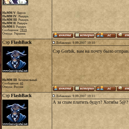
HoMM V
: Барон
HoMM IV
: Рыцарь
HoMM III
: Рыцарь
HoMM II
: Рыцарь
HoMM I
: Рыцарь
Сообщения:
7819
Откуда: Украина
Сэр
FlashBack
Добавлено: 9.09.2007 19:10
Сэр Gorbik, вам на почту было отправ
HoMM III
: Безземельный
Сообщения:
40
Откуда: Россия
Сэр
FlashBack
Добавлено: 9.09.2007 19:11
А за спам платить будут? Хотябы 5@?