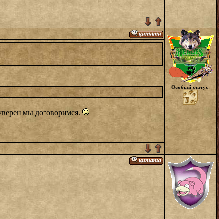
Особый статус
:
 уверен мы договоримся.