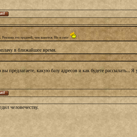
. Реклама это трудней, чем кажется. Но я смог
.
оплачу в ближайшее время.
ы предлагаете, какую базу адресов и как будете рассылать... Я
едил человечеству.