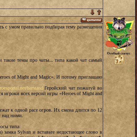
ать с умом правильно подбирая тему размещения
Особый статус
:
и такие темы про чаты... типа какой чат самый
oes of Might and Magic». И потому приглашаю
esportal.net/barstand/
Геройский чат пожалуй во
я игроки всех версий игры «Heroes of Might and
жат к одной расе огров. Их смена длится по 12
т над ними.
росы типа:
 замка Sylvan и вставьте недостающее слово в