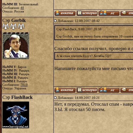
HoMM III
: Безземельный
Сообщения:
40
Откуда: Россия
Сэр
Gorbik
Добавлено: 12.09.2007 08:42
Сэр FlashBack, 9.09.2007 20:10
Сэр Gorbik, вам на почту было отправлено 10 ссылок
Спасибо ссылки получил, проверю и 
А за спам платить будут? Хотябы 5@?
HoMM V
: Барон
Напишите пожалуйста мне письмо что в
HoMM IV
: Рыцарь
HoMM III
: Рыцарь
HoMM II
: Рыцарь
HoMM I
: Рыцарь
Сообщения:
7819
Откуда: Украина
Сэр
FlashBack
Добавлено: 14.09.2007 16:21
Нет, я передумал. Отослал спам - навр
З.Ы. Я отослал 50 писем.