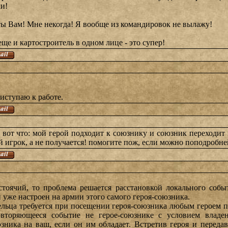
ки!
ты Вам! Мне некогда! Я вообще из командировок не вылажу!
ще и картостроитель в одном лице - это супер!
иступаю к работе.
 вот что: мой герой подходит к союзнику и союзник переходит н
 игрок, а не получается! помогите пож, если можно поподробне
стоячий, то проблема решается расстановкой локального событ
 уже настроен на армии этого самого героя-союзника.
дельца требуется при посещении героя-союзника любым героем 
овторяющееся событие не герое-союзнике с условием владе
ника на ваш, если он им обладает. Встретив героя и переда