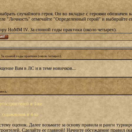
брать случайного героя. Он во вкладке с героями обозначен к
деле "Личность" отмечайте "Определенный герой" и выбирайте е
тору HoMM IV. За спиной годы практики (около четырех).
 За спиной годы практики (около четырех).
щение Вам в ЛС и в теме новичков...
ваюсь.
ртостроителей в 3-ке
 художников в 4-ке
стему оценок. Далее возьмите за основу правила и ранги турнир
роителей. Сделайте ее главной! Начните обсуждение правил (как я