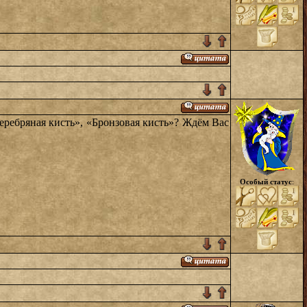
еребряная кисть», «Бронзовая кисть»? Ждём Вас
Особый статус
: