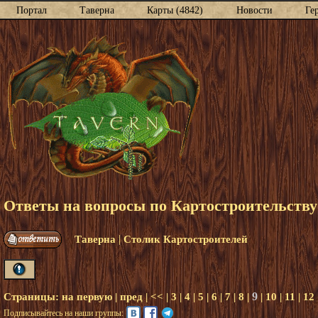
Портал
Таверна
Карты (4842)
Новости
Ге
Ответы на вопросы по Картостроительству
|
Таверна
Столик Картостроителей
9
Страницы:
на первую
|
пред
|
<<
|
3
|
4
|
5
|
6
|
7
|
8
|
|
10
|
11
|
12
Подписывайтесь на наши группы: