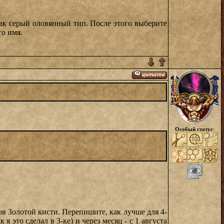
ак серый оловянный тип. После этого выберите
го имя.
Особый статус
:
ов Золотой кисти. Перепишите, как лучше для 4-
 это сделал в 3-ке) и через месяц - с 1 августа