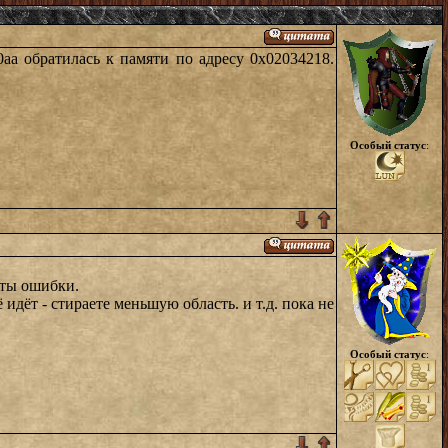
aa обратилась к памяти по адресу 0x02034218.
Особый статус
:
аты ошибки.
 идёт - стираете меньшую область. и т.д. пока не
Особый статус
: