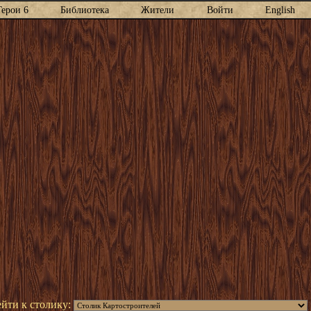
Герои 6
Библиотека
Жители
Войти
English
йти к столику: