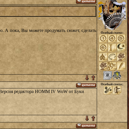
рю. А пока, Вы можете продумать сюжет, сделать
Особый статус
:
Особый статус
:
е. Версия редактора HOMM IV WoW от Буки