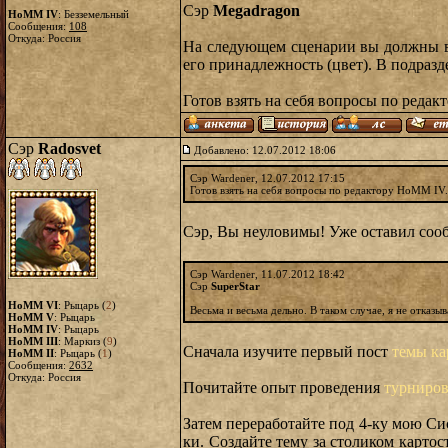
Сэр
Megadragon
HoMM IV
: Безземельный
Сообщения:
108
Откуда: Россия
На следующем сценарии вы должны вы
его принадлежность (цвет). В подраз
Готов взять на себя вопросы по редак
Сэр
Radosvet
Добавлено: 12.07.2012 18:06
Сэр Wardener, 12.07.2012 17:15
Готов взять на себя вопросы по редактору HoMM IV.
Сэр, Вы неуловимы! Уже оставил сооб
Сэр Wardener, 11.07.2012 18:42
Сэр
SuperStar
HoMM VI
: Рыцарь (
2
)
Весьма и весьма дельно. В таком случае, я не отказы
HoMM V
: Рыцарь
HoMM IV
: Рыцарь
HoMM III
: Маркиз (
9
)
Сначала изучите первый пост
темы ка
HoMM II
: Рыцарь (
1
)
Сообщения:
2632
Откуда: Россия
Почитайте опыт проведения
турниров
Затем переработайте под 4-ку мою Си
ки. Создайте тему за столиком картост