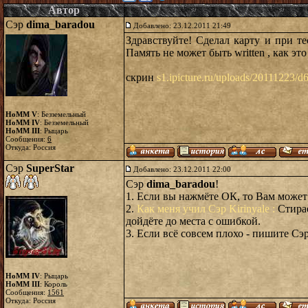
Автор
Сэр
dima_baradou
Добавлено: 23.12.2011 21:49
Здравствуйте! Сделал карту и при т
Память не может быть written , как это
скрин
s1.ipicture.ru/uploads/20111223
HoMM V
: Безземельный
HoMM IV
: Безземельный
HoMM III
: Рыцарь
Сообщения:
6
Откуда: Россия
Сэр
SuperStar
Добавлено: 23.12.2011 22:00
Сэр
dima_baradou
!
1. Если вы нажмёте ОК, то Вам может
2.
Как меня учил Сэр Kirinyale :
Стирае
дойдёте до места с ошибкой.
3. Если всё совсем плохо - пишите Сэр
HoMM IV
: Рыцарь
HoMM III
: Король
Сообщения:
1561
Откуда: Россия