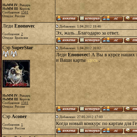
HoMM IV
: Рыцарь
HoMM III
: Король
Сообщения:
1561
Откуда: Россия
Леди
Enonovec
Добавлено: 1.04.2012 19:46
Эх, жаль...Благодарю за ответ.
Сообщения:
2
Откуда: Бразилия
Сэр
SuperStar
Добавлено: 1.04.2012 20:02
Леди
Enonovec
! А Вы в курсе наших 
и Ваши карты
здесь
.
HoMM IV
: Рыцарь
HoMM III
: Король
Сообщения:
1561
Откуда: Россия
Сэр
Aconer
Добавлено: 27.05.2012 17:03
Когда новый конкурс по картам для Ге
Сообщения:
1
Откуда: Россия