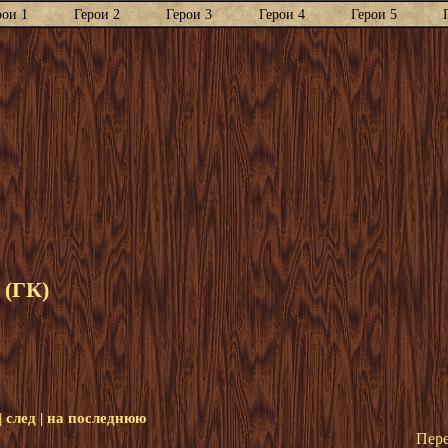
рои 1
Герои 2
Герои 3
Герои 4
Герои 5
 (ГК)
|
след
|
на последнюю
Пере