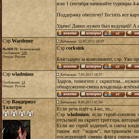
или 1 сентября начинайте турниры 4-
Поддержку обеспечу! Тестить все кар
Удачи! Давно нужен был ведущий! А е
Сэр
Wardener
Добавлено: 12.07.2012 18:07
Сэр
corksink
HoMM IV
: Безземельный
Сообщения:
108
Откуда: Россия
Благодарю за комплимент, сэр. Уже пр
Сэр
wladmiass
Добавлено: 7.01.2013 18:37
Здаров, помогите с скриптом....нужно
Сообщения:
13
Откуда: Россия
обнаружение-смена владельца-зелёный
Сэр
Вандериэл
Добавлено: 8.01.2013 07:36
Талатри
Если речь идёт о 4-ке, то...
Сэр
wladmiass
, если герой-союзник 
отсылкой на скрипт триггера, который
Если же герой ходячий, и смена вла
таким вот "ходом": настраиваем п
последующей смены флага героя-союз