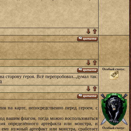
Особый статус
:
а сторону героя. Всё перепробовал...думал так:
й
ия на карте, непосредственно перед героем, с
под вашим флагом, тогда можно воспользоваться
ния определённого артефакта или монстра, и
Особый статус
:
в ему нужный артефакт или монстра, сработает