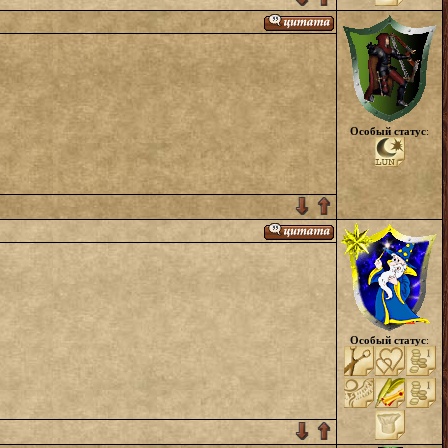
Особый статус
:
Особый статус
: