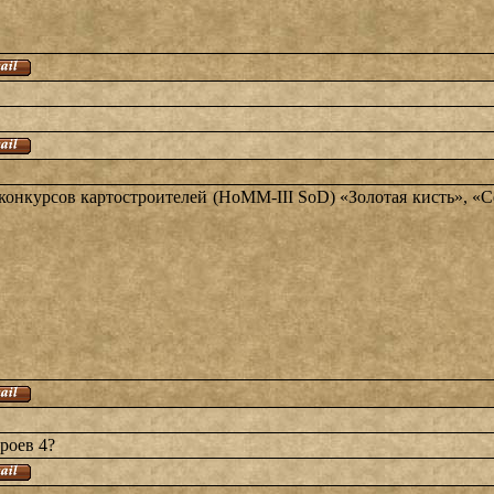
конкурсов картостроителей (НоММ-III SoD) «Золотая кисть», «С
роев 4?