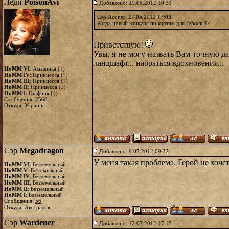
Леди
PoisonAvi
Добавлено: 29.05.2012 10:33
Сэр Aconer, 27.05.2012 17:03
Когда новый конкурс по картам для Героев 4?
Приветствую!
Увы, я не могу назвать Вам точную д
ландшафт... набраться вдохновения...
HoMM VI
: Амазонка (
1
)
HoMM IV
: Принцесса (
5
)
HoMM III
: Принцесса (
1
)
HoMM II
: Принцесса (
2
)
HoMM I
: Графиня (
1
)
Сообщения:
2568
Откуда: Украина
Сэр
Megadragon
Добавлено: 9.07.2012 09:32
У меня такая проблема. Герой не хоч
HoMM VI
: Безземельный
HoMM V
: Безземельный
HoMM IV
: Безземельный
HoMM III
: Безземельный
HoMM II
: Безземельный
HoMM I
: Безземельный
Сообщения:
56
Откуда: Австралия
Сэр
Wardener
Добавлено: 12.07.2012 17:15