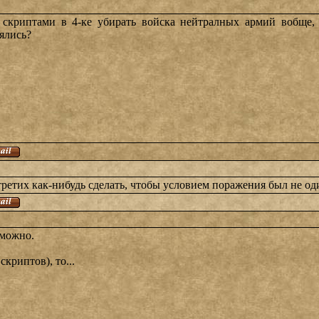
 скриптами в 4-ке убирать войска нейтралных армий вобще,
ялись?
етих как-нибудь сделать, чтобы условием поражения был не один
зможно.
криптов), то...