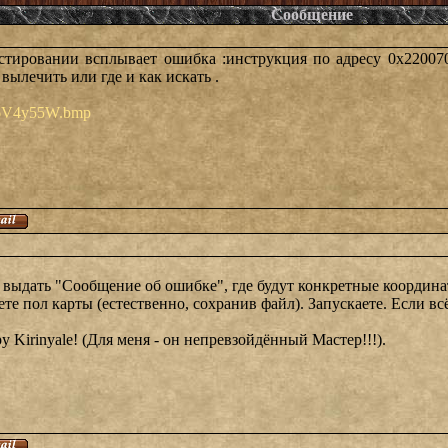
Сообщение
естировании всплывает ошибка :инструкция по адресу 0x220070
 вылечить или где и как искать .
/d6V4y55W.bmp
 выдать "Сообщение об ошибке", где будут конкретные координ
те пол карты (естественно, сохранив файл). Запускаете. Если всё
у Kirinyale! (Для меня - он непревзойдённый Мастер!!!).