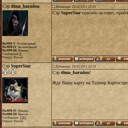
Сэр
dima_baradou
Добавлено: 23.12.2011 22:31
Сэр
SuperStar
спасибо за совет, пробл
HoMM V
: Безземельный
HoMM IV
: Безземельный
HoMM III
: Рыцарь
Сообщения:
6
Откуда: Россия
Сэр
SuperStar
Добавлено: 23.12.2011 23:23
Сэр
dima_baradou
!
Жду Вашу карту на Турнир Картостро
HoMM IV
: Рыцарь
HoMM III
: Король
Сообщения:
1561
Откуда: Россия