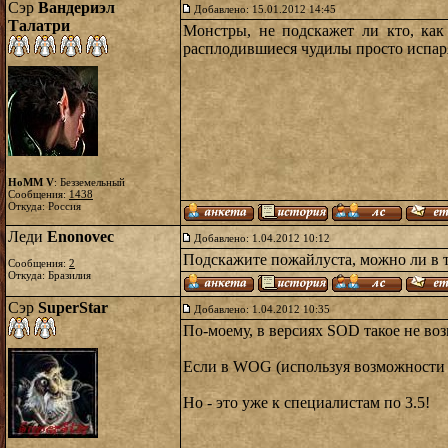
Сэр
Вандериэл
Добавлено: 15.01.2012 14:45
Талатри
Монстры, не подскажет ли кто, как
расплодившиеся чудилы просто испар
HoMM V
: Безземельный
Сообщения:
1438
Откуда: Россия
Леди
Enonovec
Добавлено: 1.04.2012 10:12
Подскажите пожайлуста, можно ли в тр
Сообщения:
2
Откуда: Бразилия
Сэр
SuperStar
Добавлено: 1.04.2012 10:35
По-моему, в версиях SOD такое не во
Если в WOG (используя возможности с
Но - это уже к специалистам по 3.5!