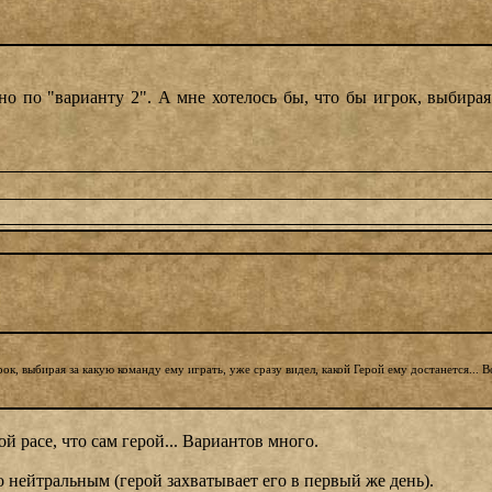
но по "варианту 2". А мне хотелось бы, что бы игрок, выбирая
к, выбирая за какую команду ему играть, уже сразу видел, какой Герой ему достанется... Во
й расе, что сам герой... Вариантов много.
о нейтральным (герой захватывает его в первый же день).