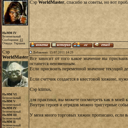
Сэр
WorldMaster
, спасибо за советы, но вот п
HoMM IV
:
Безземельный
Сообщения:
15
Откуда: Украина
Сэр
Добавлено: 15.07.2011 14:25
WorldMaster
Все зависит от того какое значение вы присва
останется неизменным.
Если присвоить переменной значение текущий ден
Если счетчик создается в квестовой хижине, нуж
Сэр ktimus,
HoMM VI
:
Безземельный
для практики, вы можете посмотреть как в моей к
HoMM V
:
Внутри героев и отрядов можно триггерные собы
Безземельный
HoMM IV
:
Безземельный
У меня много торговых хижин прописано, если ва
HoMM III
:
Безземельный
HoMM II
:
Безземельный