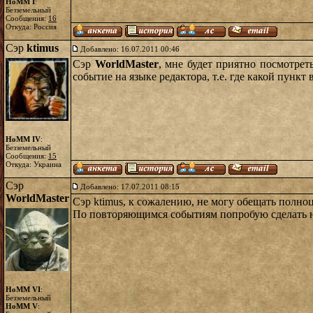
HoMM I
:
Безземельный
Сообщения:
16
Откуда: Россия
Сэр
ktimus
Добавлено: 16.07.2011 00:46
Сэр
WorldMaster
, мне будет приятно посмотрет
событие на языке редактора, т.е. где какой пункт 
HoMM IV
:
Безземельный
Сообщения:
15
Откуда: Украина
Сэр
Добавлено: 17.07.2011 08:15
WorldMaster
Сэр ktimus, к сожалению, не могу обещать полноц
По повторяющимся событиям попробую сделать н
HoMM VI
:
Безземельный
HoMM V
: