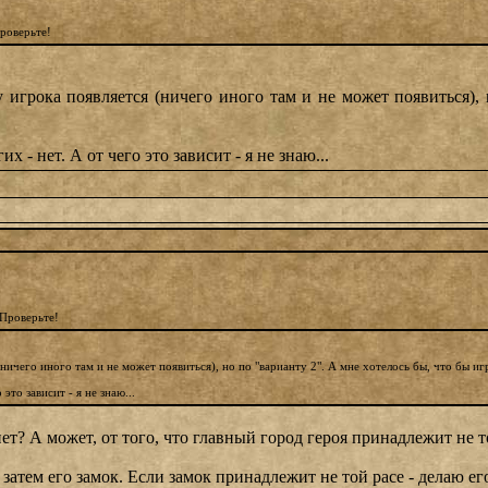
Проверьте!
 игрока появляется (ничего иного там и не может появиться), 
х - нет. А от чего это зависит - я не знаю...
 Проверьте!
ичего иного там и не может появиться), но по "варианту 2". А мне хотелось бы, что бы игро
это зависит - я не знаю...
ет? А может, от того, что главный город героя принадлежит не то
 затем его замок. Если замок принадлежит не той расе - делаю ег