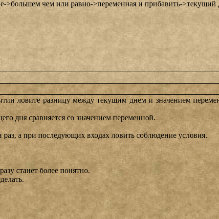
вие->большем чем или равно->переменная и прибавить->текущий 
бытии ловите разницу между текущим днем и значением перемен
его дня сравняется со значением переменной.
н раз, а при последующих входах ловить соблюдение условия.
разу станет более понятно.
делать.