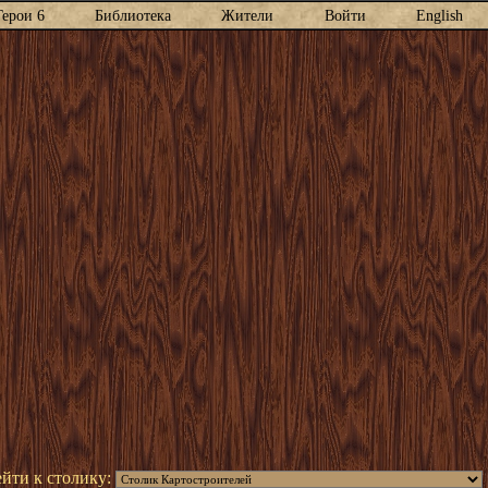
Герои 6
Библиотека
Жители
Войти
English
йти к столику: