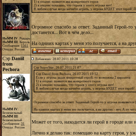
1) в опциях появится ава конкретного героя
2) в опциях показано, что героев у этого игрока нет!
В любом случае когда начнёте играть, у игрока БУДЕТ этот герой! 
Огромное спасибо за ответ. Заданный Герой-то у
достанется... Вот в чём дело...
HoMM IV
: Рыцарь
HoMM III
: Король
На одниих картах у меня это получается, а на други
Сообщения:
1561
Откуда: Россия
Сэр
Daniil
Добавлено: 28.07.2011 10:28
from
Сэр SuperStar, 26.07.2011 21:07
Pechora
Сэр Daniil from Pechora, 26.07.2011 19:52
Если у игрока задан конкретный герой, то возможны 2 варианта:
1) в опциях появится ава конкретного героя
2) в опциях показано, что героев у этого игрока нет!
В любом случае когда начнёте играть, у игрока БУДЕТ этот герой!
Огромное спасибо за ответ. Заданный Герой-то у игрока появляется (н
HoMM IV
:
На одниих картах у меня это получается, а на других - нет. А от чего 
Безземельный
HoMM III
:
Безземельный
Может от того, находится ли герой в городе или н
Сообщения:
31
Откуда: Россия
Лично я делаю так: помещаю на карту героя, у уж