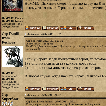
НоММ3, "Дыхание смерти". Делаю карту на 8 игрок
потому, что я самих Героев несколько поизменял
HoMM IV
: Рыцарь
HoMM III
: Король
Сообщения:
1561
Откуда: Россия
Сэр
Daniil
Добавлено: 26.07.2011 19:52
from
Сэр SuperStar, 25.07.2011 23:32
Pechora
А вот, кстати и вопрос:
НоММ3, "Дыхание смерти". Делаю карту на 8 игроков (в т.ч. и 8 лю
заклинаний)...
Если у игрока задан конкретный герой, то возмо
1) в опциях появится ава конкретного героя
2) в опциях показано, что героев у этого игрока н
HoMM IV
:
В любом случае когда начнёте играть, у игрока Б
Безземельный
HoMM III
:
Безземельный
Сообщения:
31
Откуда: Россия
Сэр
Добавлено: 26.07.2011 21:07
SuperStar
Сэр Daniil from Pechora, 26.07.2011 19:52
Если у игрока задан конкретный герой, то возможны 2 варианта: