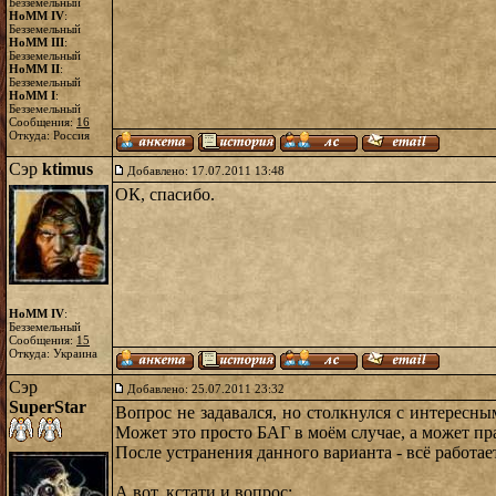
Безземельный
HoMM IV
:
Безземельный
HoMM III
:
Безземельный
HoMM II
:
Безземельный
HoMM I
:
Безземельный
Сообщения:
16
Откуда: Россия
Сэр
ktimus
Добавлено: 17.07.2011 13:48
ОК, спасибо.
HoMM IV
:
Безземельный
Сообщения:
15
Откуда: Украина
Сэр
Добавлено: 25.07.2011 23:32
SuperStar
Вопрос не задавался, но столкнулся с интересны
Может это просто БАГ в моём случае, а может пр
После устранения данного варианта - всё работает
А вот, кстати и вопрос: