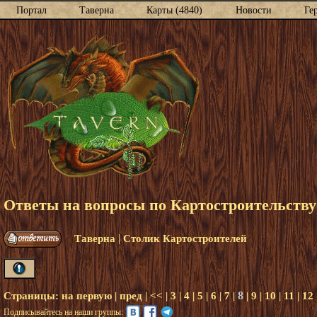
Портал
Таверна
Карты (4840)
Новости
Ге
Ответы на вопросы по Картостроительству
|
Таверна
Столик Картостроителей
8
Страницы:
на первую
|
пред
|
<<
|
3
|
4
|
5
|
6
|
7
|
|
9
|
10
|
11
|
12
Подписывайтесь на наши группы: