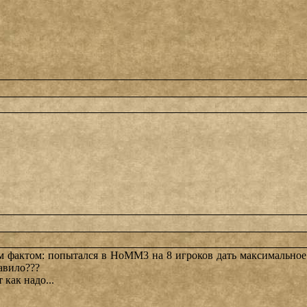
м фактом: попытался в НоММ3 на 8 игроков дать максимальное к
авило???
 как надо...