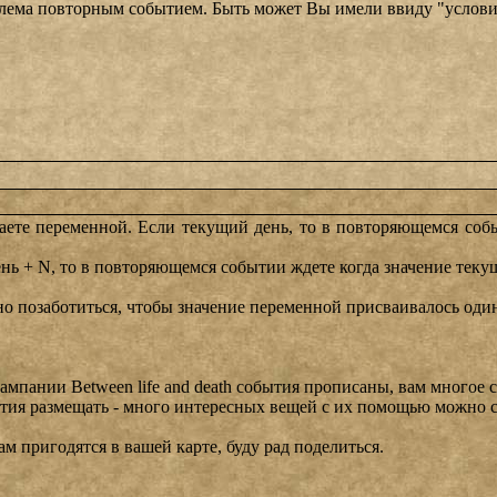
роблема повторным событием. Быть может Вы имели ввиду "усло
иваете переменной. Если текущий день, то в повторяющемся со
ь + N, то в повторяющемся событии ждете когда значение текущ
но позаботиться, чтобы значение переменной присваивалось оди
ампании Between life and death события прописаны, вам многое с
тия размещать - много интересных вещей с их помощью можно с
м пригодятся в вашей карте, буду рад поделиться.