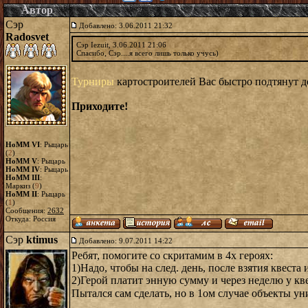
Автор
Сэр
Добавлено: 3.06.2011 21:32
Radosvet
Сэр Iezuit, 3.06.2011 21:06
Спасибо, Сэр....я всего лишь только учусь)
Турниры
картостроителей Вас быстро подтянут д
Приходите!
HoMM VI
: Рыцарь
(
2
)
HoMM V
: Рыцарь
HoMM IV
: Рыцарь
HoMM III
:
Маркиз (
9
)
HoMM II
: Рыцарь
(
1
)
Сообщения:
2632
Откуда: Россия
Сэр
ktimus
Добавлено: 9.07.2011 14:22
Ребят, помогите со скритамим в 4х героях:
1)Надо, чтобы на след. день, после взятия квест
2)Герой платит энную сумму и через неделю у кве
Пытался сам сделать, но в 1ом случае объекты ун