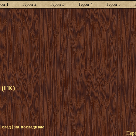
рои 1
Герои 2
Герои 3
Герои 4
Герои 5
 (ГК)
|
след
|
на последнюю
Пере