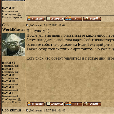
HoMM IV
:
Безземельный
Сообщения:
15
Откуда: Украина
Сэр
Добавлено: 11.07.2011 10:47
WorldMaster
По пункту 1)
После уплаты дани присваиваете какой либо пер
Затем заходите в свойства карты/события/повто
создаете событие с условием Если Текущий день -
Также создается счетчик с артефактом, но уже в
Есть риск что объект удалиться в первые дни иг
HoMM VI
:
Безземельный
HoMM V
:
Безземельный
HoMM IV
:
Безземельный
HoMM III
:
Безземельный
HoMM II
:
Безземельный
HoMM I
:
Безземельный
Сообщения:
16
Откуда: Россия
Сэр
ktimus
Добавлено: 15.07.2011 01:46