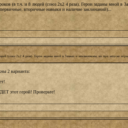
ов (в т.ч. и 8 людей (союз 2х2 4 раза). Герои заданы мной в За
 (первичные, вторичные навыки и наличие заклинаний)...
дей (союз 2х2 4 раза). Герои заданы мной в Замках и неизменяемы, но при запуске игры 
жны 2 варианта:
ет!
УДЕТ этот герой! Проверьте!