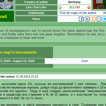
Country of author
Germany
Like / Don't like
211
/
53
Find all maps of the author
Wr
Additionally
oad
Share
tory of Leondegrance's war. In ancient times this great warlord was the first 
s and finally unite them into one great kingdom. Nevertheless he was not 
ut a barbarian in heart and mind.
ion map in tournaments
23, 2009 - August 15, 2009
Duel
 the censor
21.09.2016 23:25
, культовая карта. Ох, сколько же воспоминаний с нею связано... По
 совсем неумелым игроком, дойдя тогда до фиолетового примерно к 10 
особа его одолеть. Тогда я ещё страдал школьническим "максимализ
е в редакторе все строения в 4( не 3) замках, и с возгласом "ну тепе
инулся в бой. Не тут-то было...
 мы меняемся, а карта неизменно находится в топе. Созданная уже 