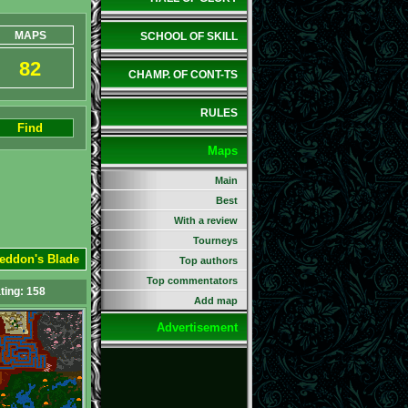
MAPS
SCHOOL OF SKILL
82
CHAMP. OF CONT-TS
RULES
Find
Maps
Main
Best
With a review
Tourneys
geddon's Blade
Top authors
Top commentators
ting:
158
Add map
Advertisement