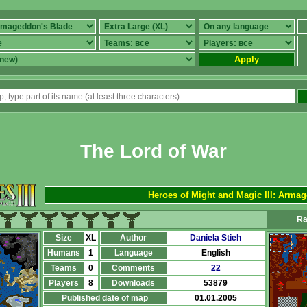
Apply
The Lord of War
Heroes of Might and Magic III: Arma
Ra
Size
XL
Author
Daniela Stieh
Humans
1
Language
English
Teams
0
Comments
22
Players
8
Downloads
53879
Published date of map
01.01.2005