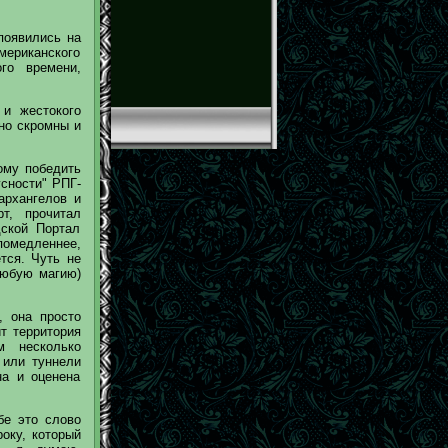
появились на
американского
го времени,
 и жестокого
но скромны и
ому победить
усности" РПГ-
архангелов и
рт, прочитал
дской Портал
помедленнее,
тся. Чуть не
любую магию)
, она просто
т территория
м несколько
 или туннели
на и оценена
бе это слово
оку, который