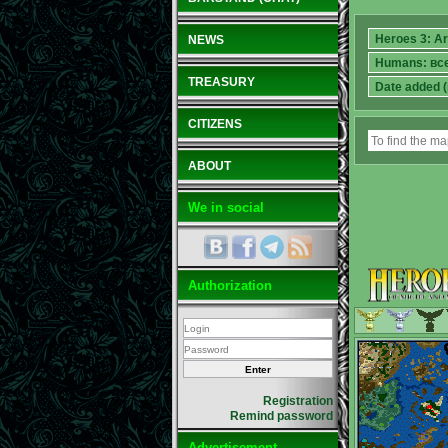
NEWS
TREASURY
CITIZENS
ABOUT
We in social
Authorization
Registration
Remind password
Advertisement