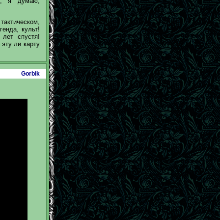
е, я думаю,
тактическом,
енда, культ!
 лет спустя!
 эту ли карту
Gorbik