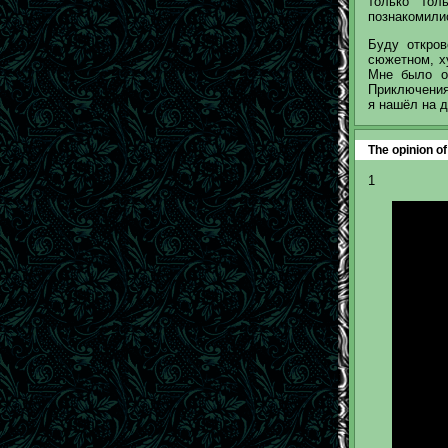
только тол
познакомили
Буду откров
сюжетном, х
Мне было оч
Приключения 
я нашёл на д
The opinion of
1