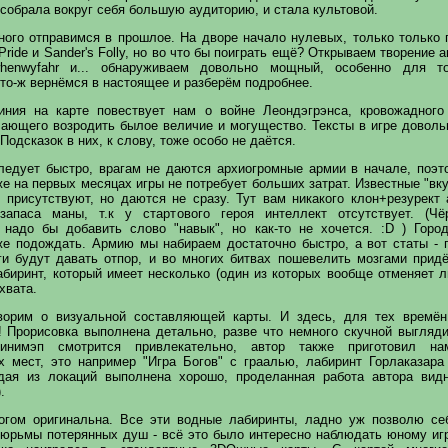
 собрала вокруг себя большую аудиторию, и стала культовой.
ного отправимся в прошлое. На дворе начало нулевых, только только 
 Pride и Sander's Folly, но во что бы поиграть ещё? Открываем творение 
henwyfahr и... обнаруживаем довольно мощный, особенно для то
то-ж вернёмся в настоящее и разберём подробнее.
ния на карте повествует нам о войне Леондэгрэнса, кровожадного
лающего возродить былое величие и могущество. Тексты в игре доволь
Подсказок в них, к слову, тоже особо не даётся.
ледует быстро, врагам не даются архиогромные армии в начале, поэт
е на первых месяцах игры не потребует больших затрат. Известные "вк
о присутствуют, но даются не сразу. Тут вам никакого клон+резурект 
 запаса маны, т.к у стартового героя интеллект отсутствует. (Чё
 надо бы добавить слово "навык", но как-то не хочется. :D ) Горо
же подождать. Армию мы набираем достаточно быстро, а вот статы - 
ги будут давать отпор, и во многих битвах пошевелить мозгами придё
абиринт, который имеет несколько (один из которых вообще отменяет 
хвата.
ворим о визуальной составляющей карты. И здесь, для тех времён
! Прорисовка выполнена детально, разве что немного скучной выгляди
минимэп смотрится привлекательно, автор также приготовил на
х мест, это например "Игра Богов" с граалью, лабиринт Горлаказара
дая из локаций выполнена хорошо, проделанная работа автора вид
.
огом оригинальна. Все эти водные лабиринты, ладно уж позволю се
тюрьмы потерянных душ - всё это было интересно наблюдать юному игр