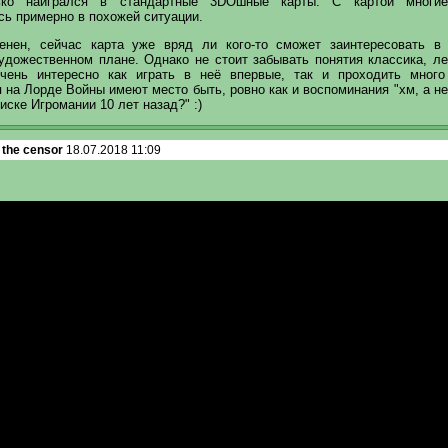
ько наигрался в стандартные 3DOшные карты. С картой многи
сь примерно в похожей ситуации.
енен, сейчас карта уже вряд ли кого-то сможет заинтересовать в 
удожественном плане. Однако не стоит забывать понятия классика, лег
ень интересно как играть в неё впервые, так и проходить много
на Лорде Войны имеют место быть, ровно как и воспоминания "хм, а не
иске Игромании 10 лет назад?" :)
 the censor
18.07.2018 11:09