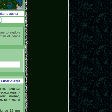
ite to author
one to explore
a man of peace
Lunar Aurora
мню, начинал
месяца игры я
мом", помню,
рь-то я точно
более 12 лет