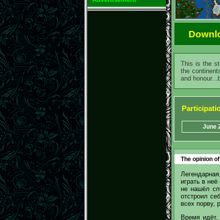
Downl
This is the s
the continent
and honour...b
Participat
June 
The opinion of
Легендарная
играть в неё
не нашёл сп
отстроил себ
всех порву, р
Время идёт,