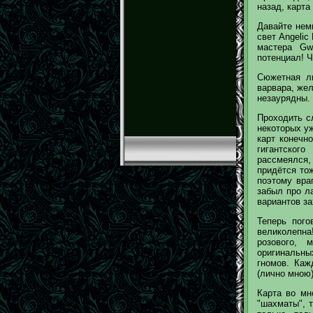
назад, карта
Давайте нем
свет Angelic
мастера Gw
потенциал! Ч
Сюжетная ли
варвара, же
незаурядны. 
Проходить с
некоторых уж
карт конечн
гигантского
рассмеялся,
придётся то
поэтому вра
забыл про л
вариантов за
Теперь пого
великолепна
розового, 
оригинальны
гномов. Каж
(лично мною)
Карта во мн
"шахматы", 