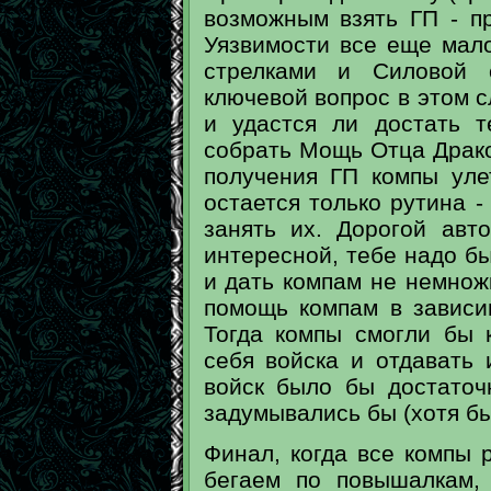
возможным взять ГП - п
Уязвимости все еще мало
стрелками и Силовой 
ключевой вопрос в этом с
и удастся ли достать т
собрать Мощь Отца Драко
получения ГП компы уле
остается только рутина -
занять их. Дорогой авт
интересной, тебе надо б
и дать компам не немнож
помощь компам в зависи
Тогда компы смогли бы 
себя войска и отдавать
войск было бы достаточ
задумывались бы (хотя бы
Финал, когда все компы 
бегаем по повышалкам,