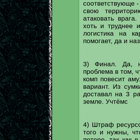
соответствующе - 
свою территори
атаковать врага.
хоть и труднее и
логистика на к
помогает, да и на
3) Финал. Да, 
проблема в том, ч
комп повесит аму
вариант. Из сумк
доставал на 3 ра
земле. Учтёмс
4) Штраф ресурсо
того и нужны, ч
потере, так как 