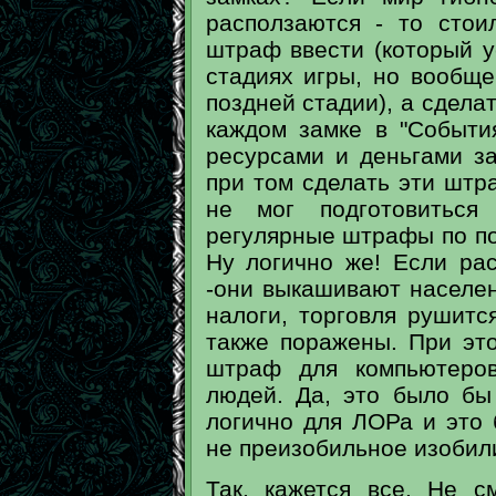
расползаются - то сто
штраф ввести (который у
стадиях игры, но вообще
поздней стадии), а сдел
каждом замке в "Событи
ресурсами и деньгами за
при том сделать эти штр
не мог подготовиться
регулярные штрафы по по
Ну логично же! Если ра
-они выкашивают населен
налоги, торговля рушитс
также поражены. При эт
штраф для компьютеров
людей. Да, это было бы
логично для ЛОРа и это
не преизобильное изобили
Так, кажется все. Не с