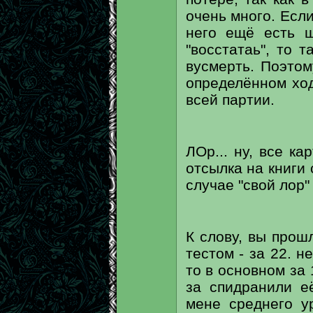
очень много. Если
него ещё есть ш
"восстатаь", то 
вусмерть. Поэтом
определённом ход
всей партии.
ЛОр... ну, все к
отсылка на книги
случае "свой лор"
К слову, вы прош
тестом - за 22. н
то в основном за 
за спидранили е
мене среднего у