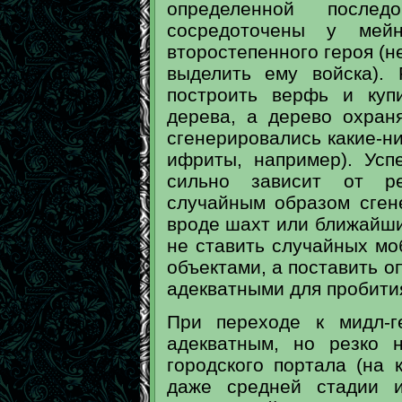
определенной после
сосредоточены у мей
второстепенного героя (не
выделить ему войска).
построить верфь и куп
дерева, а дерево охран
сгенерировались какие-ни
ифриты, например). Усп
сильно зависит от р
случайным образом сген
вроде шахт или ближайши
не ставить случайных мо
объектами, а поставить о
адекватными для пробити
При переходе к мидл-г
адекватным, но резко н
городского портала (на 
даже средней стадии и