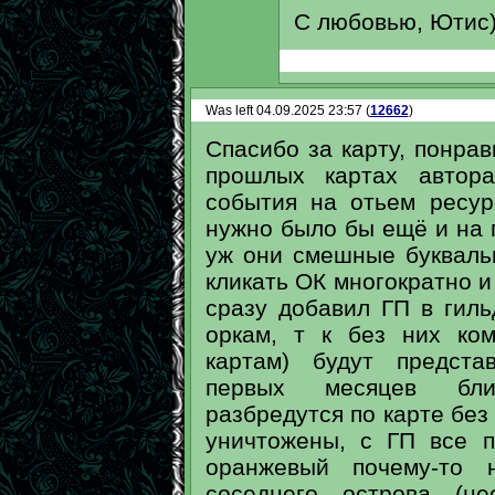
С любовью, Ютис)
Was left 04.09.2025 23:57 (
12662
)
Спасибо за карту, понра
прошлых картах автор
события на отьем ресур
нужно было бы ещё и на 
уж они смешные буквальн
кликать ОК многократно и
сразу добавил ГП в гил
оркам, т к без них ко
картам) будут предста
первых месяцев бли
разбредутся по карте без
уничтожены, с ГП все 
оранжевый почему-то 
соседнего острова (н