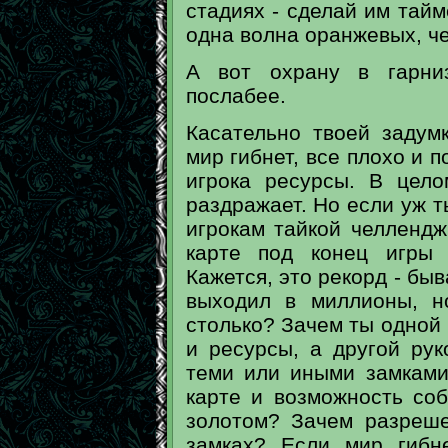
стадиях - сделай им тай
одна волна оранжевых, чер
А вот охрану в гарни
послабее.
Касательно твоей задумк
мир гибнет, все плохо и 
игрока ресурсы. В цело
раздражает. Но если уж т
игрокам тайкой челлендж
карте под конец игры
Кажется, это рекорд - быв
выходил в миллионы, н
столько? Зачем ты одной 
и ресурсы, а другой ру
теми или иными замками
карте и возможность со
золотом? Зачем разреш
замках? Если мир гибн