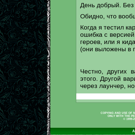
День добрый. Без 
Обидно, что вообщ
Когда я тестил ка
ошибка с версией
героев, или я кид
(они выложены в п
Честно, других 
этого. Другой ва
через лаунчер, но
COPYING AND USE OF M
ONLY WITH THE PE
© 1999-
A