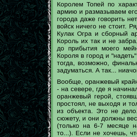
Королем Топей по харак
армию и размазываем его
города даже говорить нет
войск ничего не стоит. Р
Кулак Огра и сборный ар
Король их так и не забра
до прибытия моего мей
Короля в город и "надеть"
тогда, возможно, финаль
задуматься. А так... ниачо
Вообще, оранжевый крайн
- на севере, где я начина
оранжевый герой, стоявш
простоял, не выходя и то
из объекта. Это не дело
сюжету, и они должны вес
(только на 6-7 месяце 
то...). Если не хочешь, 