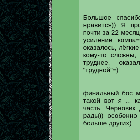
Большое спасиб
нравится)) Я пр
почти за 22 меся
усиление компа=
оказалось, лёгки
кому-то сложны,
труднее, оказ
"трудной"=)
финальный бос м
такой вот я ... 
часть. Черновик
рады)) особенно
больше других)