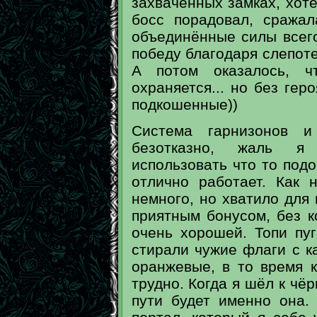
захваченных замках, хот
босс порадовал, сража
объединённые силы всег
победу благодаря слепоте
А потом оказалось, ч
охраняется... но без гер
подкошенные))
Система гарнизонов и
безотказно, жаль я
использовать что то подо
отлично работает. Как
немного, но хватило для 
приятным бонусом, без к
очень хорошей. Топи пуг
стирали чужие флаги с к
оранжевые, в то время 
трудно. Когда я шёл к чёр
пути будет именно она. 