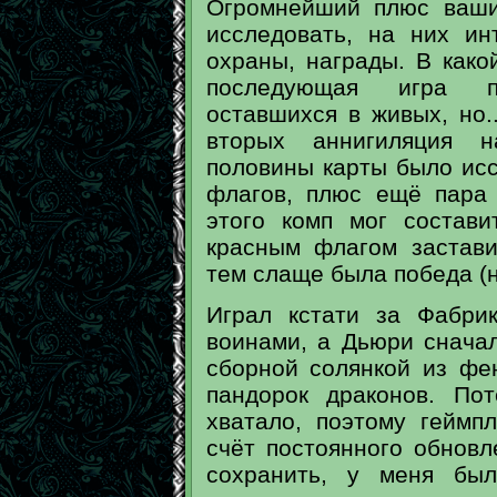
Огромнейший плюс ваши
исследовать, на них и
охраны, награды. В како
последующая игра п
оставшихся в живых, но.
вторых аннигиляция н
половины карты было исс
флагов, плюс ещё пара
этого комп мог состав
красным флагом застави
тем слаще была победа (
Играл кстати за Фабри
воинами, а Дьюри снача
сборной солянкой из фе
пандорок драконов. По
хватало, поэтому геймп
счёт постоянного обновл
сохранить, у меня бы