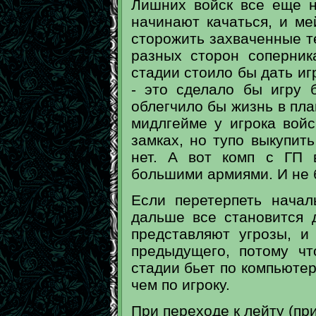
Лишних войск все еще н
начинают качаться, и ме
сторожить захваченные т
разных сторон соперник
стадии стоило бы дать иг
- это сделало бы игру 
облегчило бы жизнь в пла
мидлгейме у игрока войс
замках, но тупо выкупит
нет. А вот комп с ГП 
большими армиями. И не 
Если перетерпеть нача
дальше все становится 
представляют угрозы, 
предыдущего, потому чт
стадии бьет по компьюте
чем по игроку.
При переходе к лейту (пр