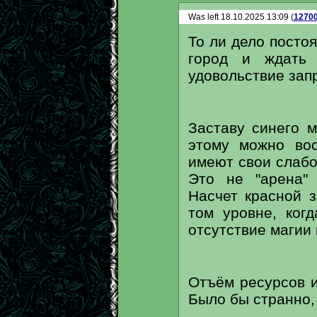
Was left 18.10.2025 13:09 (
1270
То ли дело посто
город и ждать 
удовольствие зап
Заставу синего м
этому можно вос
имеют свои слабо
Это не "арена" 
Насчет красной 
том уровне, ког
отсутствие магии 
Отъём ресурсов и
Было бы странно,