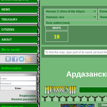
NEWS
TREASURY
MAPS
CITIZENS
19
ABOUT
We in social
Authorization
Ардазанск
Registration
Remind password
Siz
Advertisement