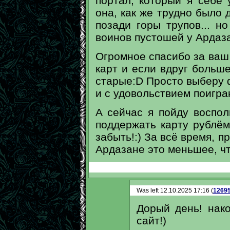
портал, который я себе 
она, как же трудно было 
позади горы трупов... н
воинов пустошей у Ардаз
Огромное спасибо за ваш
карт и если вдруг больше
старые:D Просто выберу 
и с удовольствием поигра
А сейчас я пойду воспо
поддержать карту рублём
забыть!:) За всё время, 
Ардазане это меньшее, чт
Was left 12.10.2025 17:16 (
1269
Дорый день! нак
сайт!)