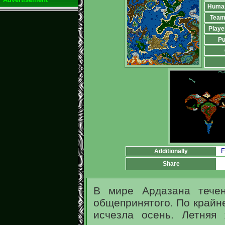
Huma
Team
Playe
Pu
F
Additionally
Share
В мире Ардазана течен
общепринятого. По крайне
исчезла осень. Летняя 