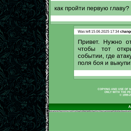
как пройти первую главу?
Was left 15.06.2025 17:34
change
Привет. Нужно о
чтобы тот откр
событии, где атак
поля боя и выкуп
COPYING AND USE OF M
ONLY WITH THE PE
© 1999-
A