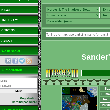
NEWS
TREASURY
CITIZENS
ABOUT
We in social
Sander'
Authorization
Siz
Huma
Registration
Team
Remind password
Playe
Advertisement