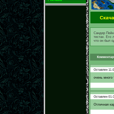
Скача
Сандер Пейн
тестах. Его
что он был 
Комментари
Оставлен 11.0
очень много 
Оставлен 01.0
Отличная кар