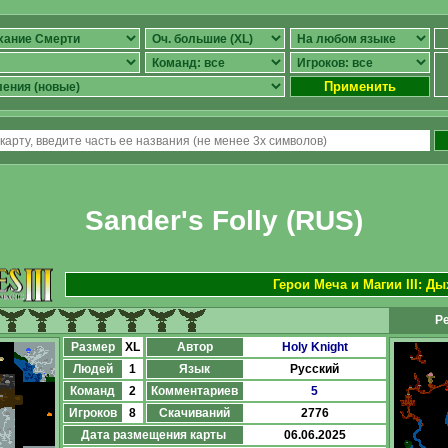
Применить
Sander's Folly (RUS)
Герои Меча и Магии III: Д
Ре
Размер
XL
Автор
Holy Knight
Людей
1
Язык
Русский
Команд
2
Комментариев
5
Игроков
8
Скачиваний
2776
Дата размещения карты
06.06.2025