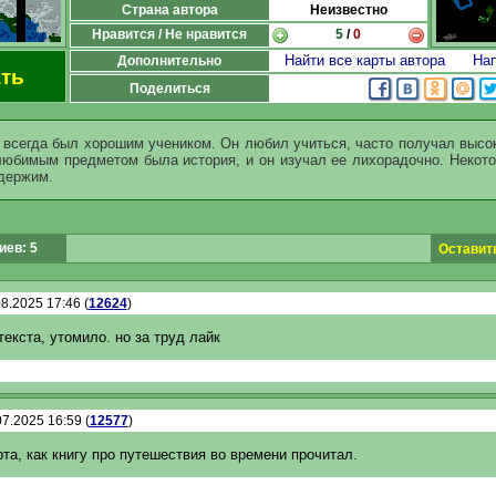
Страна автора
Неизвестно
Нравится / Не нравится
5
/
0
Найти все карты автора
Нап
Дополнительно
ть
Поделиться
 всегда был хорошим учеником. Он любил учиться, часто получал высок
 любимым предметом была история, и он изучал ее лихорадочно. Некото
одержим.
ев: 5
Оставит
8.2025 17:46 (
12624
)
текста, утомило. но за труд лайк
7.2025 16:59 (
12577
)
та, как книгу про путешествия во времени прочитал.