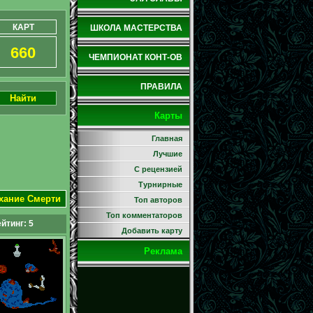
КАРТ
ШКОЛА МАСТЕРСТВА
660
ЧЕМПИОНАТ КОНТ-ОВ
ПРАВИЛА
Найти
Карты
Главная
Лучшие
С рецензией
Турнирные
ыхание Смерти
Топ авторов
Топ комментаторов
йтинг:
5
Добавить карту
Реклама