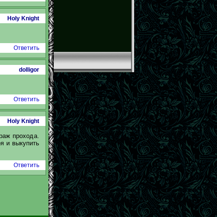
Holy Knight
Ответить
dolligor
Ответить
Holy Knight
раж прохода.
оя и выкупить
Ответить