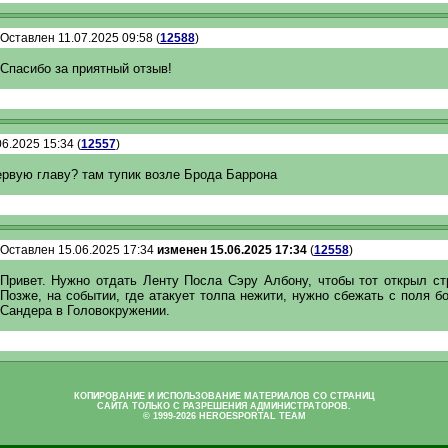
Оставлен 11.07.2025 09:58 (
12588
)
Спасибо за приятный отзыв!
6.2025 15:34 (
12557
)
ервую главу? там тупик возле Брода Баррона
Оставлен 15.06.2025 17:34
изменен 15.06.2025 17:34
(
12558
)
Привет. Нужно отдать Ленту Посла Сэру Албону, чтобы тот открыл ст
Позже, на событии, где атакует толпа нежити, нужно сбежать с поля б
Сандера в Головокружении.
КОПИРОВАНИЕ И ИСПОЛЬЗОВАНИЕ МАТЕРИАЛОВ СО СТРАНИЦ
САЙТА ТОЛЬКО С РАЗРЕШЕНИЯ АДМИНИСТРАТОРОВ.
© 1999-2026 HEROESPORTAL TEAM