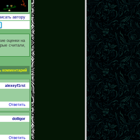
исать автору
ие оценки на
рые считали,
ь комментарий
alexeyf1rst
Ответить
dolligor
Ответить