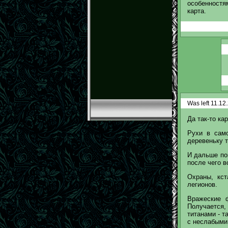
особенностя
карта.
Was left 11.1
Да так-то ка
Рухи в само
деревеньку 
И дальше по
после чего в
Охраны, кст
легионов.
Вражеские ф
Получается, 
титанами - т
с неслабыми 