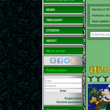
NEWS
TREASURY
CITIZENS
ABOUT
We in social
Authorization
Registration
Remind password
Advertisement