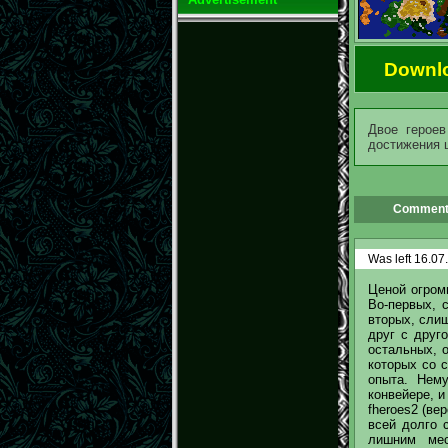
Downl
Двое героев
достижения 
Comment
Was left 16.07
Ценой огром
Во-первых, 
вторых, сли
друг с друг
остальных, о
которых со с
опыта. Нем
конвейере, и
fheroes2 (ве
всей долго 
лишним мес