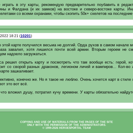
 играть в эту карты, рекомендую предварительно поубавить в редак
ины и Фалдана (и их замков) на востоке и северо-востоке карты. Ин
елетами со всеми охранами, чтобы скопить 50к+ скелетов на последние
.2022 18:21 (
10201
)
 этой карте получился весьма не долгий. Орда рухов в самом начале 
раза завалил, хотя лишился почти всей армии. Вторым героем не см
щем надоело загружаться.
са решил открыть карту и посмотреть что там вообще есть: герой, ко
оит со сворой разных драконов, легионом личей и вампиров... Кол-во
карте зашкаливает.
ективно, конечно же. Но я такое не люблю. Очень хочется карт в стиле
вот это вот всё.
 что вложил душу, потратил кучу времени. У карты обязательно найду
COPYING AND USE OF MATERIALS FROM THE PAGES OF THE SITE
ONLY WITH THE PERMISSION OF THE ADMINISTRATORS.
© 1999-2026 HEROESPORTAL TEAM