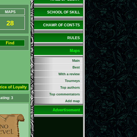
MAPS
SCHOOL OF SKILL
28
CHAMP. OF CONT-TS
RULES
Find
Maps
Main
Best
With a review
Tourneys
rice of Loyalty
Top authors
Top commentators
ating:
3
Add map
Advertisement