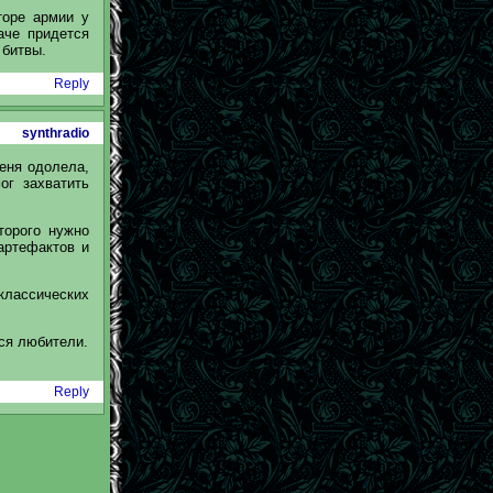
торе армии у
аче придется
 битвы.
Reply
synthradio
меня одолела,
ог захватить
торого нужно
 артефактов и
 классических
тся любители.
Reply