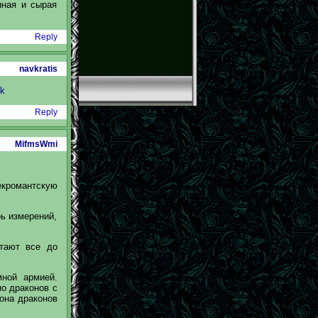
нная и сырая
Reply
navkratis
k
Reply
MifmsWmi
екромантскую
ь измерений,
стают все до
мной армией.
по драконов с
иона драконов