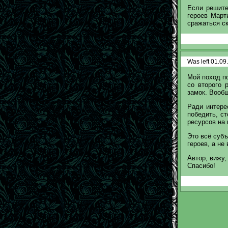
Если решите
героев Март
сражаться ск
Was left 01.09
Мой поход по
со второго 
замок. Вооб
Ради интере
победить, ст
ресурсов на 
Это всё субъ
героев, а не 
Автор, вижу,
Спасибо!