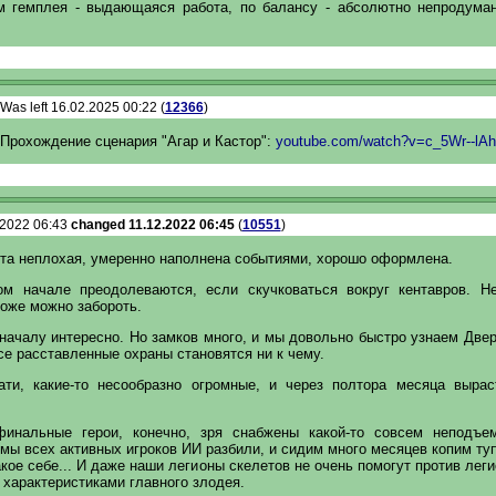
м гемплея - выдающаяся работа, по балансу - абсолютно непродума
Was left 16.02.2025 00:22 (
12366
)
Прохождение сценария "Агар и Кастор":
youtube.com/watch?v=c_5Wr--lAh
2.2022 06:43
changed 11.12.2022 06:45
(
10551
)
рта неплохая, умеренно наполнена событиями, хорошо оформлена.
м начале преодолеваются, если скучковаться вокруг кентавров. Н
тоже можно забороть.
началу интересно. Но замков много, и мы довольно быстро узнаем Двер
се расставленные охраны становятся ни к чему.
ати, какие-то несообразно огромные, и через полтора месяца выра
инальные герои, конечно, зря снабжены какой-то совсем неподъе
мы всех активных игроков ИИ разбили, и сидим много месяцев копим ту
акое себе... И даже наши легионы скелетов не очень помогут против лег
характеристиками главного злодея.