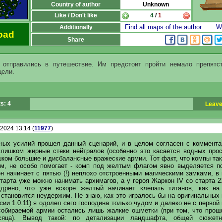
Country of author
Unknown
Like / Don't like
4
/
1
Find all maps of the author
Wr
Additionally
oad
Share
 отправились в путешествие. Им предстоит пройти немало препятс
цели.
s: 4
Leave
.2024 13:14 (
11977
)
ных усилий прошел данный сценарий, и в целом согласен с коммента
слишком жирные стеки нейтралов (особенно это касается водных прост
шком большие и дисбалансные вражеские армии. Тот факт, что компы та
ом, не особо помогает - комп под желтым флагом явно выделяется п
н начинает с пятью (!) неплохо отстроенными магическими замками, в
тарта уже можно нанимать архимагов, а у героя Жаркон IV со старта 
удрено, что уже вскоре желтый начинает клепать титанов, как на
 становится неудержим. Не знаю, как это игралось бы на оригинальных 
рсии 1.0.11) я одолел сего господина только чудом и далеко не с первой 
собираемой армии остались лишь жалкие ошметки (при том, что прош
яца). Вывод такой: по детализации ландшафта, общей сюжетн