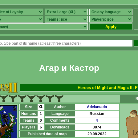
Apply
Агар и Кастор
Heroes of Might and Magic II: P
R
Size
XL
Author
Adelantado
Humans
1
Language
Russian
Teams
0
Comments
4
Players
6
Downloads
3074
Published date of map
29.08.2022