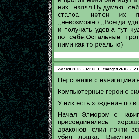
них напал.Ну,думаю се
сталоа. нет.он их 
,,невозможно,,,Всегда уда
и получать удов,а тут чу
по себе.Остальные про
ними как то реально)
Was left 26.02.2023 06:10
changed 26.02.2023
Персонажи с навигацией е
Компьютерные герои с си
У них есть хождение по в
Начал Элмором с навиг
присоединялись хоро
драконов, слил почти в
убил лошка. Выкупил е