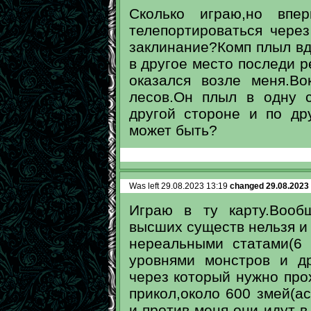
Сколько играю,но вп
телепортироваться через
заклинание?Комп плыл вд
в другое место последи р
оказался возле меня.Во
лесов.Он плыл в одну 
другой стороне и по др
может быть?
Was left 29.08.2023 13:19
changed 29.08.2023
Играю в ту карту.Вооб
высших существ нельзя и 
нереальными статами(6 
уровнями монстров и д
через который нужно прох
прикол,около 600 змей(а
и против меня они идут в 