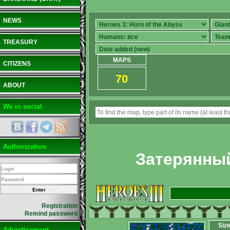
NEWS
TREASURY
MAPS
CITIZENS
70
ABOUT
We in social
Authorization
Затерянный
Registration
Remind password
Siz
Advertisement