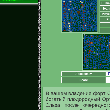
Huma
Team
Playe
Pu
F
Additionally
Share
В вашем владение форт С
богатый плодородный Орт
Эльза после очередно