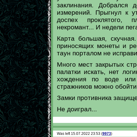
заклинания. Добрался 
измерений. Прыгнул к у
доспех проклятого, 
некромант... И недели пе
Карта большая, скучная
приносящих монеты и ре
таун порталом не исправи
Много мест закрытых стр
палатки искать, нет логи
хождения по воде или
стражников можно обойти,
Замки противника защищ
Не доиграл...
Was left 15.07.2022 23:53 (
9973
)