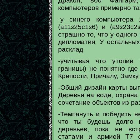
Дракон, 800 Фангарм
компьютеров примерно та
-у синего компьютера 
(а11з25с1з6) и (а9з23с
страшно то, что у одного
дипломатия. У остальны
расклад
-учитывая что утопии 
границы) не понятно где
Крепости, Причалу, Замку.
-Общий дизайн карты вып
Деревья на воде, охрана 
сочетание объектов из ра
-Темпануть и победить не
что ты будешь долго п
деревьев, пока не вс
статами и армией Т7 с