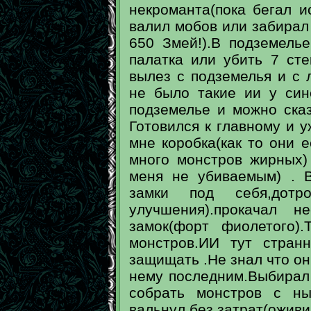
некроманта(пока бегал и
валил мобов или забирал 
650 Змей!).В подземель
палатка или убить 7 ст
вылез с подземелья и с 
не было такие ии у син
подземелье и можно ска
Готовился к главному и у
мне коробка(как то они е
много монстров жирных)
меня не убиваемым) . В
замки под себя,дотр
улучшения).прокачал 
замок(форт фиолетого)
монстров.ИИ тут стран
защищать .Не знал что он
нему последним.Выбирал
собрать монстров с ны
вальнул без затрат(оживи