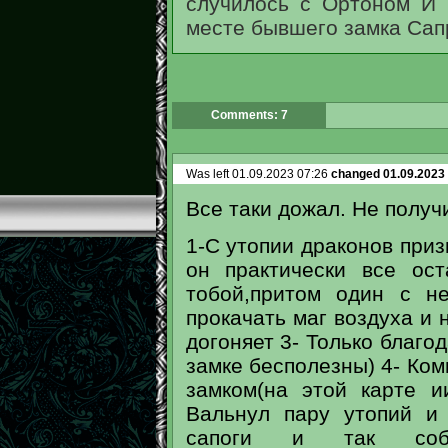
случилось с Ортоном И 
месте бывшего замка Сап
Comments: 7
Was left 01.09.2023 07:26
changed 01.09.2023
Все таки дожал. Не получ
1-С утопии драконов приз
он практически все ос
тобой,притом один с н
прокачать маг воздуха и 
догоняет 3- Только благо
замке бесполезны) 4- Ком
замком(на этой карте и
Вальнул пару утопий и
сапоги и так собр