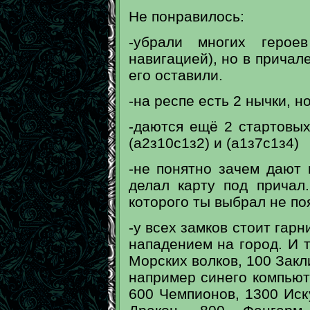
Не понравилось:
-убрали многих геро
навигацией), но в причал
его оставили.
-на респе есть 2 нычки, н
-даются ещё 2 стартовых
(а2з10с1з2) и (а1з7с1з4)
-не понятно зачем дают 
делал карту под причал.
которого ты выбрал не поя
-у всех замков стоит гар
нападением на город. И т
Морских волков, 100 Закл
например синего компьют
600 Чемпионов, 1300 Иск