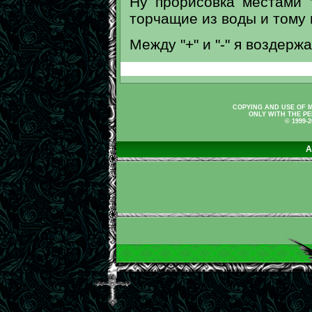
Ну прорисовка местами 
торчащие из воды и тому 
Между "+" и "-" я воздержа
COPYING AND USE OF M
ONLY WITH THE PE
© 1999-
A