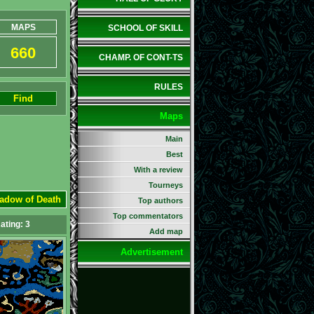
MAPS
SCHOOL OF SKILL
660
CHAMP. OF CONT-TS
RULES
Find
Maps
Main
Best
With a review
Tourneys
hadow of Death
Top authors
Top commentators
ating:
3
Add map
Advertisement