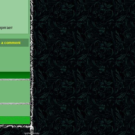
прягает
 a comment