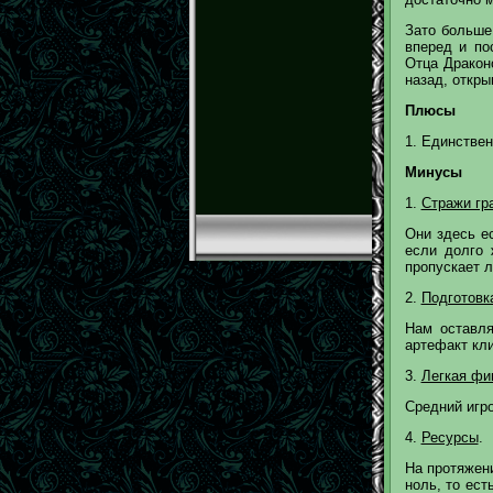
Зато больше
вперед и по
Отца Дракон
назад, откры
Плюсы
1. Единствен
Минусы
1.
Стражи гр
Они здесь е
если долго 
пропускает л
2.
Подготовк
Нам оставля
артефакт кл
3.
Легкая фи
Средний игро
4.
Ресурсы
.
На протяжен
ноль, то ес