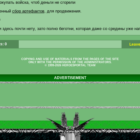
окупать войска, чтоб деньги не сгорели
ленный
сбор артефактов
, для продвижения.
0
 здесь почти нету, зато полно беготни, которая даже со средины уже на
s: 0
Leave
COPYING AND USE OF MATERIALS FROM THE PAGES OF THE SITE
ONLY WITH THE PERMISSION OF THE ADMINISTRATORS.
© 1999-2026 HEROESPORTAL TEAM
ADVERTISEMENT