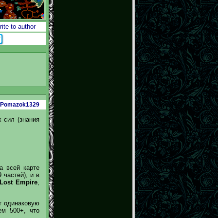
ite to author
Pomazok1329
 сил (знания
а всей карте
 частей), и в
 Lost Empire
,
ет одинаковую
ем 500+, что