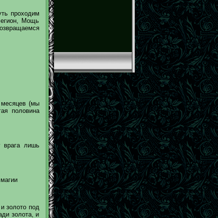
уть проходим
Легион, Мощь
возвращаемся
 месяцев (мы
гая половина
у врага лишь
 магии
и золото под
ди золота, и