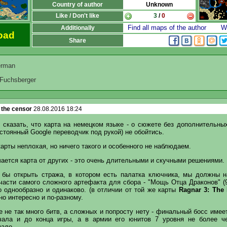
Country of author
Unknown
Like / Don't like
3
/
0
Find all maps of the author
Wr
Additionally
oad
Share
erman
 Fuchsberger
 the censor
28.08.2016 18:24
 сказать, что карта на немецком языке - о сюжете без дополнительных
стоянный Google переводчик под рукой) не обойтись.
арты неплохая, но ничего такого и особенного не наблюдаем.
ается карта от других - это очень длительными и скучными решениями.
о бы открыть стража, в котором есть палатка ключника, мы должны н
части самого сложного артефакта для сбора - "Мощь Отца Драконов" (9
о однообразно и одинаково. (в отличии от той же карты
Ragnar 3: The
но интересно и по-разному.
е не так много битв, а сложных и попросту нету - финальный босс име
ала и до конца игры, а в армии его юнитов 7 уровня не более ч
мало.