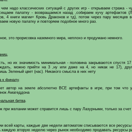
 чем надо классических ситуаций с других игр - открываем стража - ч
сещаем палатку - возвращаемся назад ,собираем кучу артефактов (
ов, 4 книги магии+ Кровь Драконов и тд), потом через пару месяцев 
ваем новую палатку и повторяем подобное много раз.
ное, это прорисовка наземного мира, неплохо и продумано немного.
аниц
.
сть, но их значимость минимальная - половина закрываются спустя 17
ждать, можно прийти на 3 ,ну или даже на 4, но никак не 17), дру
ишь Зеленый цвет (нас). Никакого смысла в них нету
а к финалу
.
ет автор на земле абсолютно ВСЕ артефакты в игре, при том что 
инок Амагеддона
нальная битва
.
к при желании может справится лишь с пару Лазурными, только за счет
ии всей карты, каждые две недели автоматом списываются все ресурсы 
ть каждую вторую неделю через рынок необходимо продавать ресурсы ра