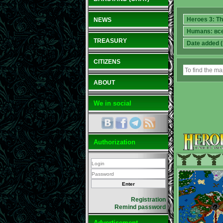
NEWS
TREASURY
CITIZENS
ABOUT
We in social
Authorization
Registration
Remind password
Advertisement