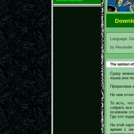
Downl
Language: G
by Alexander
The opinion of
Сразу можно
языка или по
Прорисовка к
Но чем отлич
То есть, чт
собрать все 
основном эт
Где это пода
На этой карт
армию с нач
достаточно 