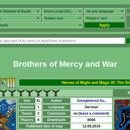
Apply
Brothers of Mercy and War
Heroes of Might and Magic III: The S
R
Size
XL
Author
Unregistered Au..
Humans
1
Language
German
Teams
2
Comments
no (
leave a comment
)
Players
8
Downloads
8006
Published date of map
12.08.2016