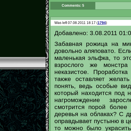
Comments: 5
Was left 07.08.2011 18:17 (
1794
)
Добавлено: 3.08.2011 01:
Забавная рожица на мин
довольно аляповато. Есл
маленькая эльфка, то эт
взрослого же монстра
неказистое. Проработк
также оставляет желат
понять, ведь особые ви
который находится под 
нагромождение зарос
смотрится порой более
деревья на облаках? С д
оправдывает пустыню в це
то можно было украсить