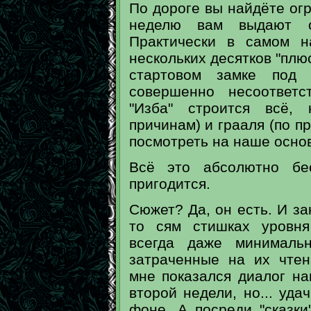
По дороге вы найдёте ог
неделю вам выдают ог
Практически в самом н
нескольких десятков "плюс
стартовом замке под
совершенно несоответс
"Изба" строится всё,
причинам) и грааля (по п
посмотреть на наше основ
Всё это абсолютно бе
пригодится.
Сюжет? Да, он есть. И за
то сям стишках уровня
всегда даже минималь
затраченные на их чте
мне показался диалог на
второй недели, но... уд
фоне. А посреди "сказк