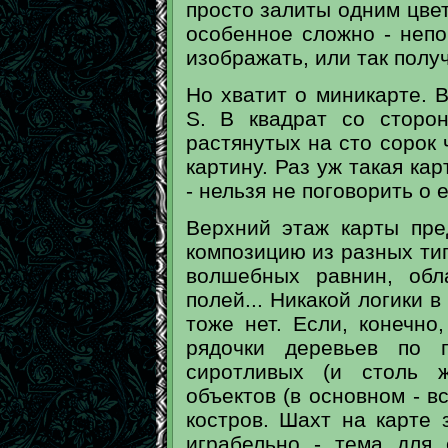
просто залиты одним цве
особенное сложно - непо
изображать, или так полу
Но хватит о миникарте. В
S. В квадрат со сторо
растянутых на сто сорок 
картину. Раз уж такая ка
- нельзя не поговорить о
Верхний этаж карты пре
композицию из разных ти
волшебных равнин, обл
полей... Никакой логики в
тоже нет. Если, конечно
рядочки деревьев по п
сиротливых (и столь ж
объектов (в основном - в
костров. Шахт на карте 
играбельно - тема для 