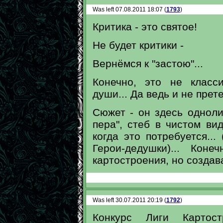
Was left 07.08.2011 18:07 (
1793
)
Критика - это святое!
Не будет критики -
Вернёмся к "застою"...
Конечно, это не класс
души... Да ведь и не прет
Сюжет - он здесь однолин
пера", стеб в чистом вид
когда это потребуется...
Герои-дедушки)... Кон
картостроения, но создава
Was left 30.07.2011 20:19 (
1792
)
Конкурс Лиги Картост