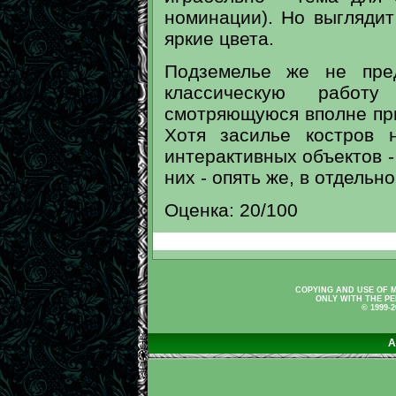
номинации). Но выглядит
яркие цвета.
Подземелье же не пред
классическую работ
смотряющуюся вполне при
Хотя засилье костров 
интерактивных объектов -
них - опять же, в отдельн
Оценка: 20/100
COPYING AND USE OF M
ONLY WITH THE PE
© 1999-
A