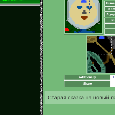
Huma
Team
Playe
Pu
F
Additionally
Share
Старая сказка на новый л