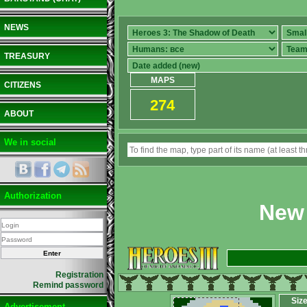
NEWS
TREASURY
MAPS
CITIZENS
274
ABOUT
We in social
Authorization
New 
Registration
Remind password
Siz
Advertisement