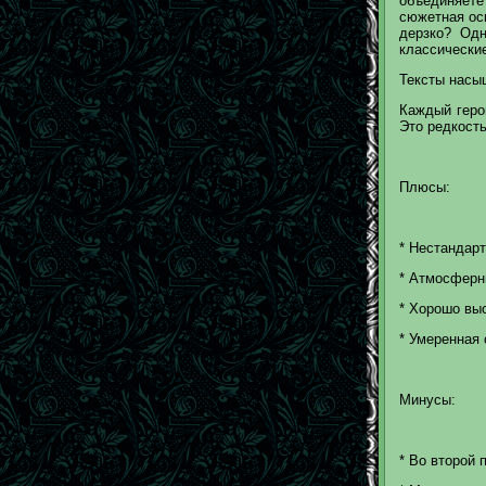
объединяете
сюжетная осн
дерзко? Одн
классические
Тексты насыщ
Каждый геро
Это редкость
Плюсы:
* Нестандар
* Атмосферн
* Хорошо вы
* Умеренная 
Минусы:
* Во второй 