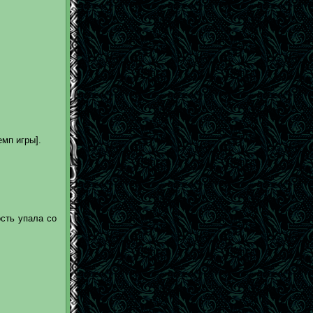
емп игры].
ость упала со