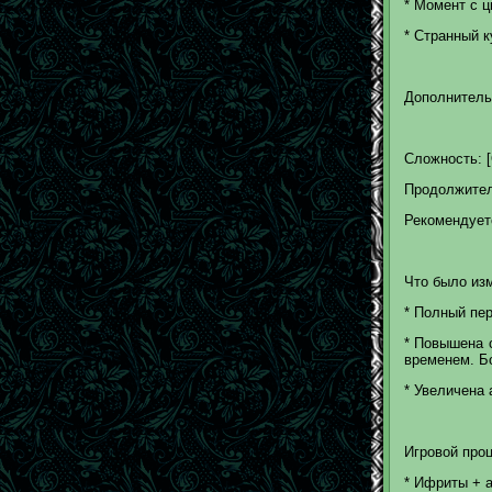
* Момент с ц
* Странный к
Дополнитель
Сложность: [
Продолжитель
Рекомендуетс
Что было из
* Полный пер
* Повышена с
временем. Б
* Увеличена 
Игровой проц
* Ифриты + 