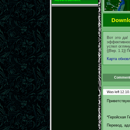
Downl
Вот это да!
эффективнос
успел огляну
{(Вер. 1.1)} 
Карта обновл
Comment
Was left 12.10
Приветствую
*Геройская Г
Перевод, ада