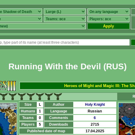
Apply
Running With the Devil (RUS)
Heroes of Might and Magic III: The S
R
Size
L
Author
Holy Knight
Humans
1
Language
Russian
Teams
0
Comments
6
Players
5
Downloads
2715
Published date of map
17.04.2025