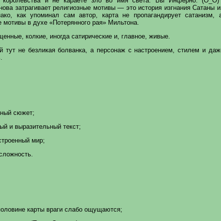
 королевства и не караете зло во имя света. Вы Инферно. (О_О)
ова затрагивает религиозные мотивы — это история изгнания Сатаны и
ако, как упоминал сам автор, карта не пропагандирует сатанизм, 
 мотивы в духе «Потерянного рая» Мильтона.
енные, колкие, иногда сатирические и, главное, живые.
й тут не безликая болванка, а персонаж с настроением, стилем и даж
.
тный сюжет;
ый и выразительный текст;
строенный мир;
сложность.
половине карты враги слабо ощущаются;