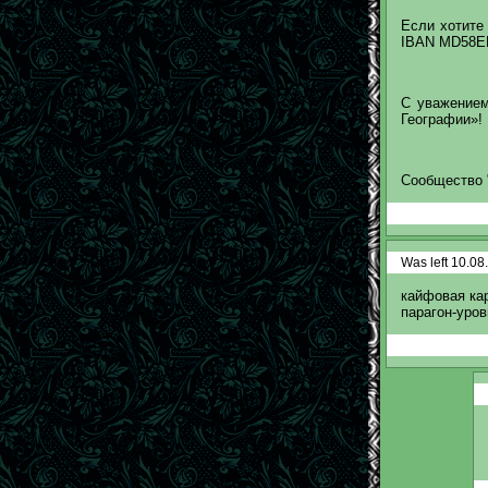
Если хотите 
IBAN MD58E
С уважением
Географии»!
Сообщество "
Was left 10.08
кайфовая ка
парагон-уров