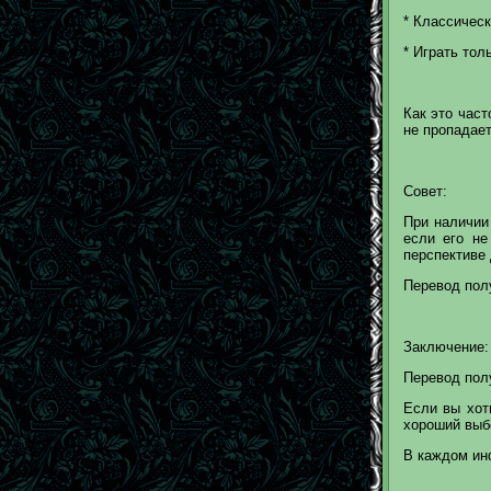
* Классичес
* Играть тол
Как это част
не пропадает
Совет:
При наличии
если его не
перспективе
Перевод полу
Заключение:
Перевод полу
Если вы хоти
хороший выб
В каждом ин