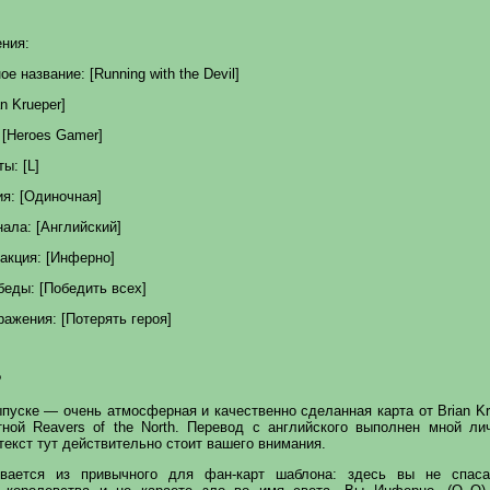
ния:
е название: [Running with the Devil]
an Krueper]
 [Heroes Gamer]
ы: [L]
ия: [Одиночная]
нала: [Английский]
акция: [Инферно]
беды: [Победить всех]
ражения: [Потерять героя]
?
пуске — очень атмосферная и качественно сделанная карта от Brian Kr
тной Reavers of the North. Перевод с английского выполнен мной ли
 текст тут действительно стоит вашего внимания.
вается из привычного для фан-карт шаблона: здесь вы не спаса