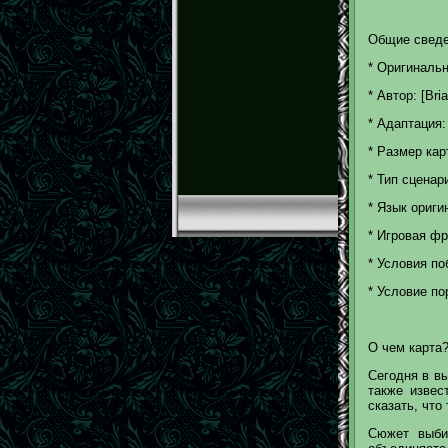
Общие сведе
* Оригинально
* Автор: [Bri
* Адаптация:
* Размер карт
* Тип сценар
* Язык ориги
* Игровая фр
* Условия по
* Условие по
О чем карта
Сегодня в вы
также извес
сказать, что
Сюжет выби