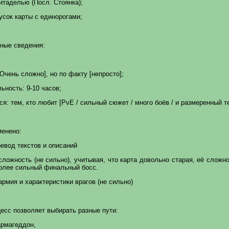
итаделью (Посл. Стоянка);
усок карты с единорогами;
ные сведения:
Очень сложно], но по факту [непросто];
ность: 9-10 часов;
я: тем, кто любит [PvE / сильный сюжет / много боёв / и размеренный т
менено:
евод текстов и описаний
ложность (не сильно), учитывая, что карта довольно старая, её сложн
олее сильный финальный босс.
армия и характеристики врагов (не сильно)
есс позволяет выбирать разные пути:
армагеддон,