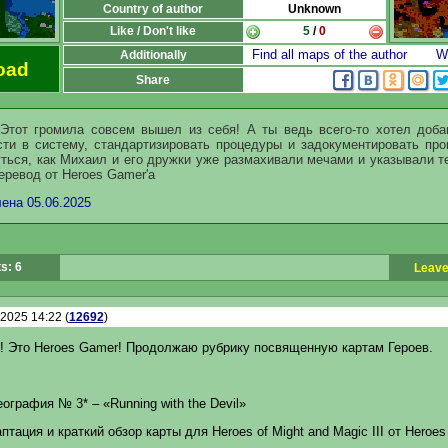
Country of author
Unknown
Like / Don't like
5
/
0
Find all maps of the author
Wr
Additionally
oad
Share
 Этот громила совсем вышел из себя! А ты ведь всего-то хотел доба
ти в систему, стандартизировать процедуры и задокументировать про
ться, как Михаил и его дружки уже размахивали мечами и указывали т
Перевод от Heroes Gamer'a
ена 05.06.2025
s: 6
Leave
.2025 14:22 (
12692
)
! Это Heroes Gamer! Продолжаю рубрику посвященную картам Героев.
еография № 3* – «Running with the Devil»
птация и краткий обзор карты для Heroes of Might and Magic III от Heroes