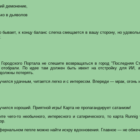
кий демонение,
ько в дьяволов
о бывает, к концу баланс слегка смещается в вашу сторону, но удоволь
.
 Городского Портала не спешите возвращаться в город "Последняя Ст
 отобрали. По идее там должен быть ивент на отстройку для ИИ, 
 должны потерять.
чился удачным, читается легко и с интересом. Впереди — мрак, огонь 
чился хороший. Приятной игры! Карта не пропагандирует сатанизм!
те чего-то необычного, интересного и сатирического, то карта Runnig w
ор.
фернальном пепле можно найти искру вдохновения. Главное — не обжеч