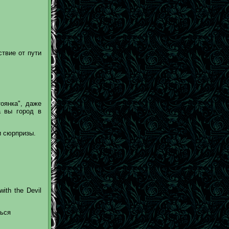
ствие от пути
оянка", даже
а вы город в
и сюрпризы.
ith the Devil
ься