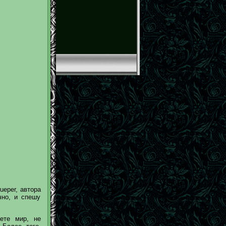
ueper, автора
чно, и спешу
ете мир, не