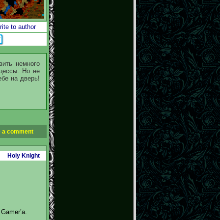
ite to author
вить немного
цессы. Но не
ебе на дверь!
 a comment
Holy Knight
 Gamer’a.