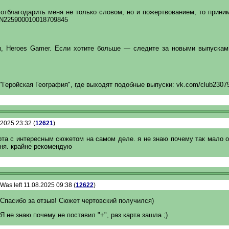
отблагодарить меня не только словом, но и пожертвованием, то прини
N225900010018709845
, Heroes Gamer. Если хотите больше — следите за новыми выпускам
Геройская География", где выходят подобные выпуски: vk.com/club2307
.2025 23:32 (
12621
)
рта с интересным сюжетом на самом деле. я не знаю почему так мало о
ня. крайне рекомендую
Was left 11.08.2025 09:38 (
12622
)
Спасибо за отзыв! Сюжет чертовский получился)
Я не знаю почему не поставил "+", раз карта зашла ;)