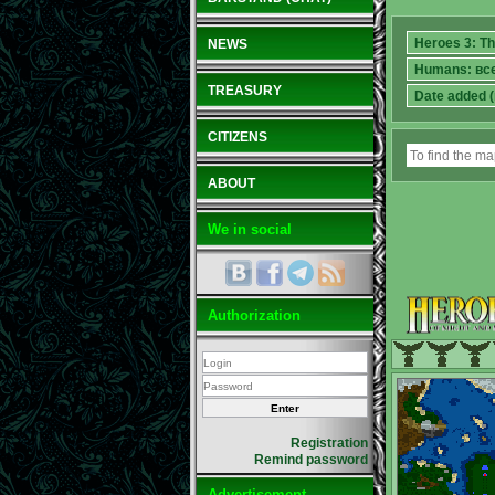
NEWS
TREASURY
CITIZENS
ABOUT
We in social
Authorization
Registration
Remind password
Advertisement