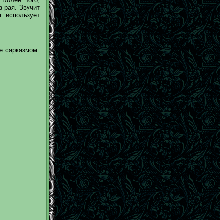
 Более того,
з рая. Звучит
а использует
е сарказмом.