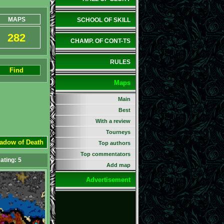
MAPS
SCHOOL OF SKILL
282
CHAMP. OF CONT-TS
RULES
Find
Maps
Main
Best
With a review
Tourneys
hadow of Death
Top authors
Top commentators
ating:
5
Add map
Advertisement