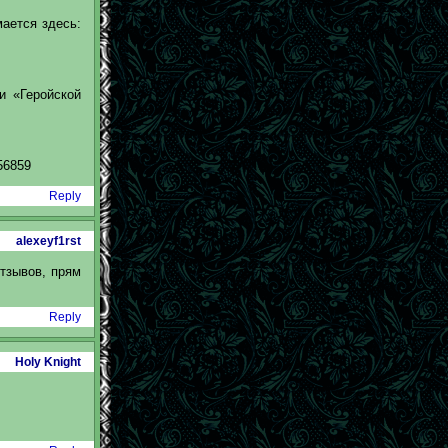
мается здесь:
и «Геройской
56859
Reply
alexeyf1rst
тзывов, прям
Reply
Holy Knight