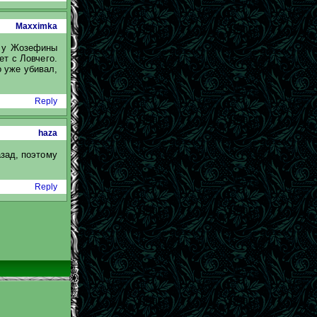
Maxximka
ь у Жозефины
ет с Ловчего.
о уже убивал,
Reply
haza
азад, поэтому
Reply