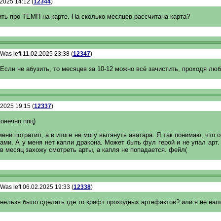
.2025 14:12 (
12344
)
ть про ТЕМП на карте. На сколько месяцев рассчитана карта?
Was left 11.02.2025 23:38 (
12347
)
Если не абузить, то месяцев за 10-12 можно всё зачистить, проходя лю
.2025 19:15 (
12337
)
конечно ппц)
ени потратил, а в итоге не могу вытянуть аватара. Я так понимаю, что 
ами. А у меня нет капли дракона. Может быть фул герой и не упал арт.
в месяц захожу смотреть арты, а капля не попадается. фейл(
Was left 06.02.2025 19:33 (
12338
)
нельзя было сделать где то крафт проходных артефактов? или я не на