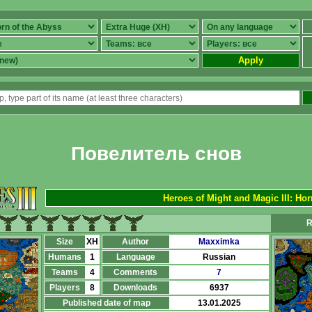
Apply
Повелитель снов
Heroes of Might and Magic III: Hor
R
Size
XH
Author
Maxximka
Humans
1
Language
Russian
Teams
4
Comments
7
Players
8
Downloads
6937
Published date of map
13.01.2025