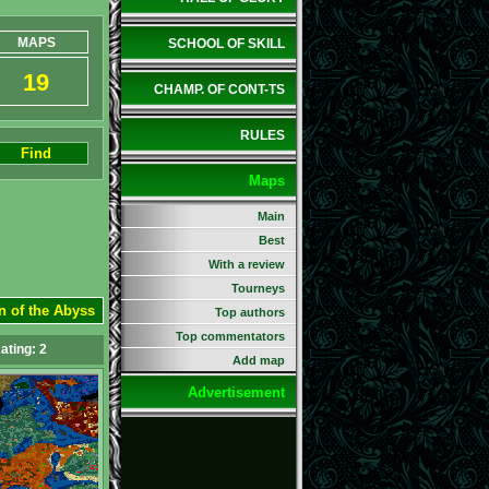
MAPS
SCHOOL OF SKILL
19
CHAMP. OF CONT-TS
RULES
Find
Maps
Main
Best
With a review
Tourneys
n of the Abyss
Top authors
Top commentators
ating:
2
Add map
Advertisement