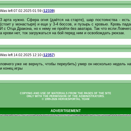
Was left 07.02.2025 01:59 (
12339
)
3 арта нужно. Сфера огня (даётся на старте), шар постоянства - ест
(стоит у монастыря) и еще у 3-4 боссов, и пузырь с кровью. Кровь пада
И с Отца Дракона, но к нему не пройти без аватара. Так что если Ловчег
а крови нет, ток загружаться на бой перед ним и освобождать рюкзак.
Was left 14.02.2025 12:10 (
12357
)
ловчего уже не вернуть, чтобы переубить) умер он несколько недель н
и конец игры
COPYING AND USE OF MATERIALS FROM THE PAGES OF THE SITE
ONLY WITH THE PERMISSION OF THE ADMINISTRATORS.
© 1999-2026 HEROESPORTAL TEAM
ADVERTISEMENT