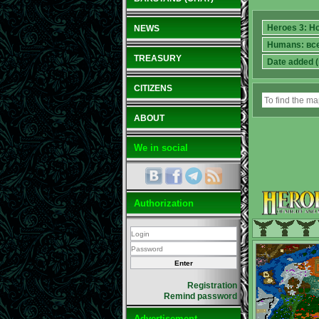
NEWS
TREASURY
CITIZENS
ABOUT
We in social
Authorization
Registration
Remind password
Advertisement