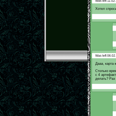
Was left 11.02
Хотел спроси
Was left 06.02
Дааа, карта 
Столько врем
с 4 артефакт
делать? Раз 