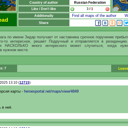
Country of author
Russian Federation
Like / Don't like
3
/
1
Find all maps of the author
Wr
Additionally
oad
Share
ага по имени Зидар получает от наставника срочное поручение прибыть
то-то интересное, решает Подручный и отправляется в резиденци
ся НАСКОЛЬКО много интересного может случиться, когда нуж
в нужном месте.
s: 7
Leave
.2025 13:10 (
12715
)
ерсия карты -
heroesportal.net/maps/view/4849
 в неё.