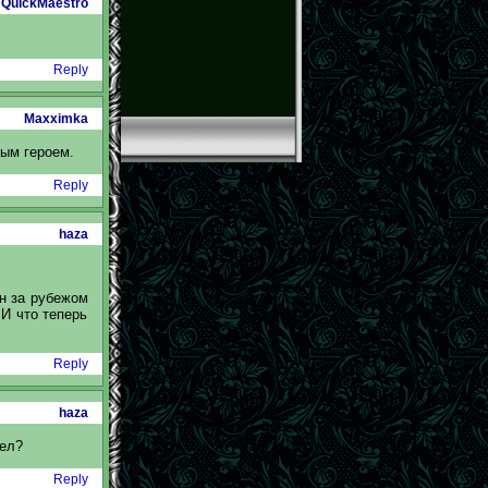
QuickMaestro
Reply
Maxximka
бым героем.
Reply
haza
он за рубежом
 И что теперь
Reply
haza
шел?
Reply