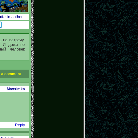
ite to author
 на встречу.
ю. И даже не
ный человек
 a comment
Maxximka
Reply