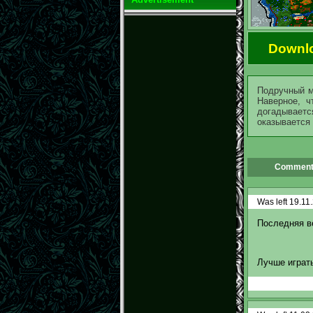
Downl
Подручный м
Наверное, ч
догадывает
оказывается 
Comment
Was left 19.11
Последняя в
Лучше играть