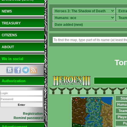
NEWS
TREASURY
CITIZENS
ABOUT
We in social
То
Authorization
Siz
Huma
Team
Registration
Playe
Remind password
Pu
Advertisement