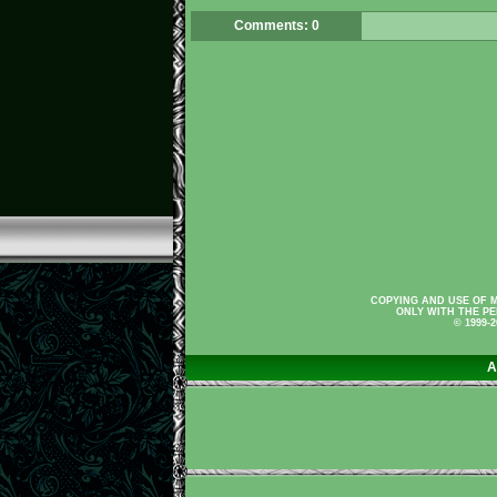
Comments: 0
COPYING AND USE OF M
ONLY WITH THE PE
© 1999-
A