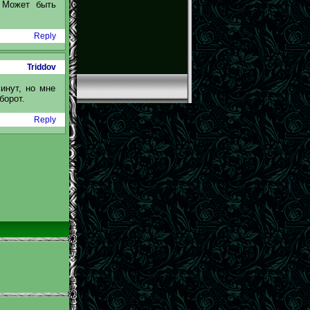
 Может быть
Reply
Triddov
инут, но мне
борот.
Reply