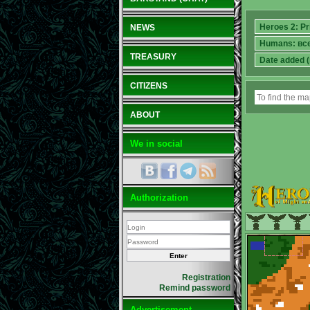
NEWS
TREASURY
CITIZENS
ABOUT
We in social
Authorization
Registration
Remind password
Advertisement