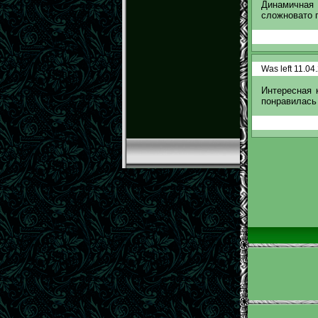
Динамичная
сложновато п
Was left 11.04
Интересная 
понравилась 