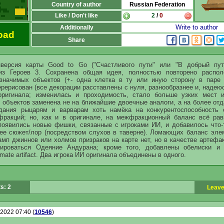
Country of author
Russian Federation
Like / Don't like
2
/
0
Write to author
Additionally
oad
Share
нверсия карты Good to Go ("Счастливого пути" или "В добрый пут
 из Героев 3. Сохранена общая идея, полностью повторено распол
значимых объектов (+- одна клетка в ту или иную сторону в паре 
ерисован (все декорации расставлены с нуля, разнообразнее и, надею
оригинала; изменилась и проходимость, стало больше узких мест 
ь объектов заменена не на ближайшие двоечные аналоги, а на более отд
дания рыцарям и варварам хоть намёка на конкурентоспособность 
фракций; но, как и в оригинале, на межфракционный баланс всё ра
 появились новые фишки, связанные с игроками ИИ, и добавилось что-
е сюжет/лор (посредством слухов в таверне). Ломающих баланс эле
мп джиннов или холмов призраков на карте нет, но в качестве артефа
рироваться Одеяние Андурана; кроме того, добавлены обелиски и 
imate artifact. Два игрока ИИ оригинала объединены в одного.
s: 2
Leave
.2022 07:40 (
10546
)