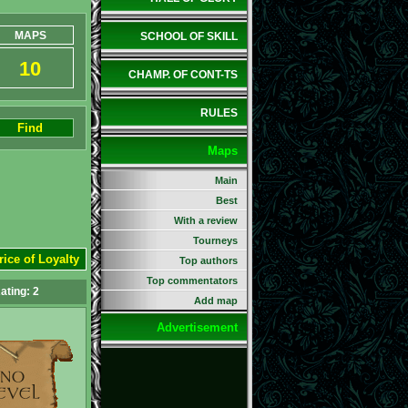
MAPS
SCHOOL OF SKILL
10
CHAMP. OF CONT-TS
RULES
Find
Maps
Main
Best
With a review
Tourneys
rice of Loyalty
Top authors
Top commentators
ating:
2
Add map
Advertisement