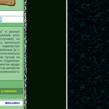
ь" в разных
ожение всех
случаев), но
сь, несколько
и извилистых
алённые (в т.
относительно
вно лучше не
то отдалённо
ментов вроде
ктов-реликтов
возможность
 a comment
MifmsWmi