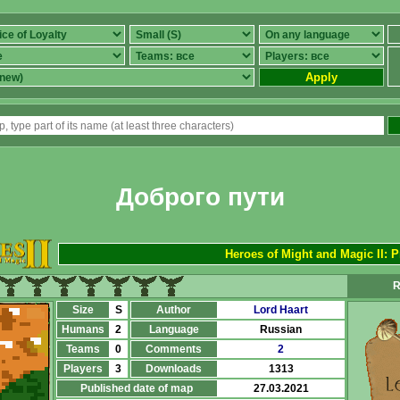
Apply
Доброго пути
Heroes of Might and Magic II: P
R
Size
S
Author
Lord Haart
Humans
2
Language
Russian
Teams
0
Comments
2
Players
3
Downloads
1313
Published date of map
27.03.2021