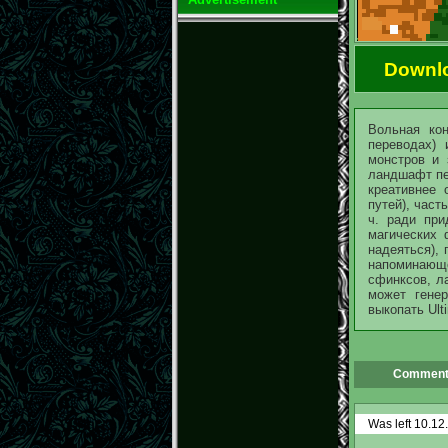
Downl
Вольная ко
переводах)
монстров и 
ландшафт пер
креативнее 
путей), част
ч. ради при
магических 
надеяться),
напоминающе
сфинксов, ла
может гене
выкопать Ult
Comment
Was left 10.12