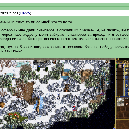
.2023 21:20 (
10775
)
лыжи не едут, то ли со мной что-то не то...
 сферой - мне дали снайперов и сказали их сберечь. Я, не парясь, выи
А через пару ходов у меня забирают снайперов за проход, и я остаюс
нападении на любого противника мне автоматом засчитывают поражение.
аю, нужно было и нагу сохранить в прошлом бою, но победу засчитал
 и так можно.