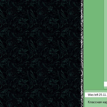
Was left 25.11
Классная кар