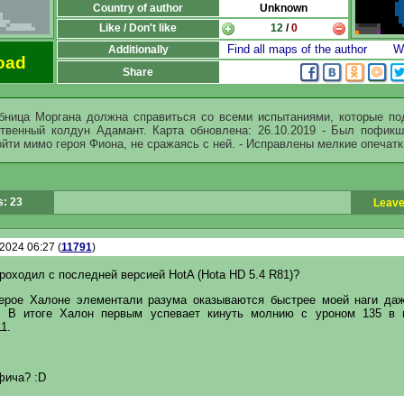
Country of author
Unknown
Like / Don't like
12
/
0
Find all maps of the author
Wr
Additionally
oad
Share
ница Моргана должна справиться со всеми испытаниями, которые по
твенный колдун Адамант. Карта обновлена: 26.10.2019 - Был пофикше
ойти мимо героя Фиона, не сражаясь с ней. - Исправлены мелкие опечатк
: 23
Leave
.2024 06:27 (
11791
)
роходил с последней версией HotA (Hota HD 5.4 R81)?
ерое Халоне элементали разума оказываются быстрее моей наги да
1. В итоге Халон первым успевает кинуть молнию с уроном 135 в 
1.
фича? :D