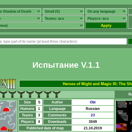
Apply
Испытание V.1.1
Heroes of Might and Magic III: The S
R
Size
S
Author
Obi
Humans
1
Language
Russian
Teams
3
Comments
23
Players
4
Downloads
3049
Published date of map
21.10.2019