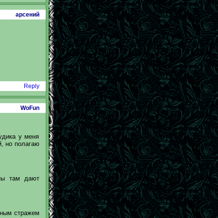
арсений
Reply
WoFun
удика у меня
й, но полагаю
ны там дают
ьным стражем