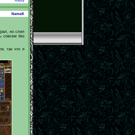
Reply
NamaK
грал, но слил
ь совсем без
и, так что я