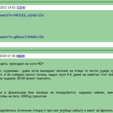
.2021 14:02 (
7374
)
/watch?v=hMJUQi_xrjU&t=15s
/watch?v=g6btxtxTnAM&t=32s
.2020 07:30 (
6820
)
арта, проходил на хоте HD+
 с чудиками - даже если выпадает молния на птице то после удара ч
п, я не собирал грохот титана, надел пузо 4-4, даже не заметил этот бо
на чудиках 30-50 может повлиять.
ана в финальном бою вообще не понадобился, надевал чайник, ма
тобы не бить 1000чд грохотом.
надобились огненные птицы( я про них вообще забыл) и шмот за бдител