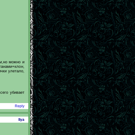
м,но можно и
танами+клон,
ычки улетало,
всего убивает
Reply
Ilya