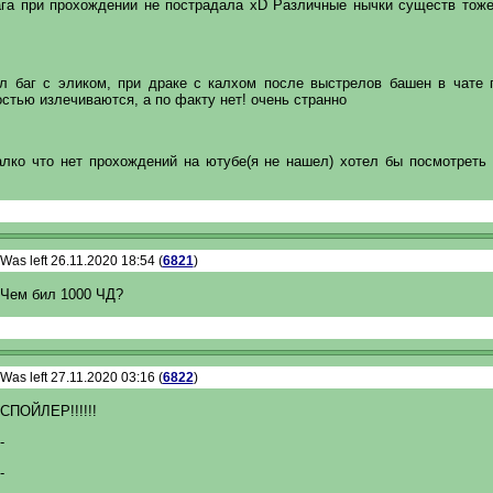
ага при прохождении не пострадала хD Различные нычки существ тож
л баг с эликом, при драке с калхом после выстрелов башен в чате 
стью излечиваются, а по факту нет! очень странно
лко что нет прохождений на ютубе(я не нашел) хотел бы посмотреть 
Was left 26.11.2020 18:54 (
6821
)
Чем бил 1000 ЧД?
Was left 27.11.2020 03:16 (
6822
)
СПОЙЛЕР!!!!!!
-
-