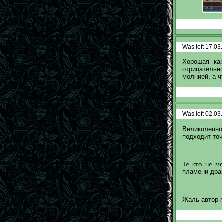
Was left 17.03
Хорошая ка
отрицательно
молнией, а ч
Was left 02.03
Великолепно
подходит точ
Те кто не м
пламени драк
Жаль автор п