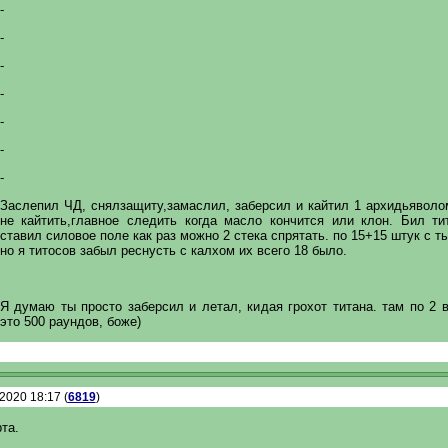
-
-
-
-
-
-
-
Заслепил ЧД, снялзащиту,замаслил, заберсил и кайтил 1 архидьяволо
не кайтить,главное следить когда масло кончится или клон. Бил ти
ставил силовое поле как раз можно 2 стека спрятать. по 15+15 штук с т
но я титосов забыл реснусть с калхом их всего 18 было.
Я думаю ты просто заберсил и летал, кидая грохот титана. там по 2 
это 500 раундов, боже)
.2020 18:17 (
6819
)
та.