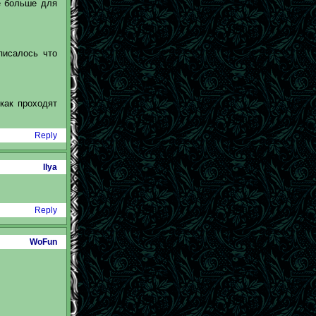
е больше для
писалось что
как проходят
Reply
Ilya
Reply
WoFun