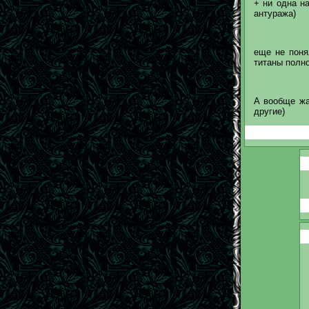
+ ни одна н
антуража)
еще не поня
титаны полно
А вообще жа
другие)