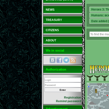
NEWS
TREASURY
CITIZENS
ABOUT
We in social
Authorization
Registration
Remind password
Advertisement