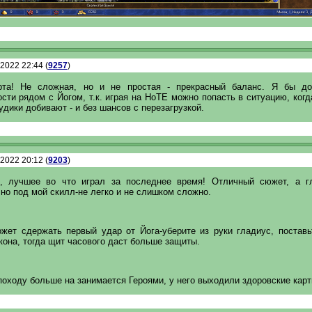
.2022 22:44 (
9257
)
рта! Не сложная, но и не простая - прекрасный баланс. Я бы до
сти рядом с Йогом, т.к. играя на НоТЕ можно попасть в ситуацию, ког
удики добивают - и без шансов с перезагрузкой.
.2022 20:12 (
9203
)
, лучшее во что играл за последнее время! Отличный сюжет, а г
но под мой скилл-не легко и не слишком сложно.
ожет сдержать первый удар от Йога-уберите из руки гладиус, поставь
она, тогда щит часового даст больше защиты.
оходу больше на занимается Героями, у него выходили здоровские карт