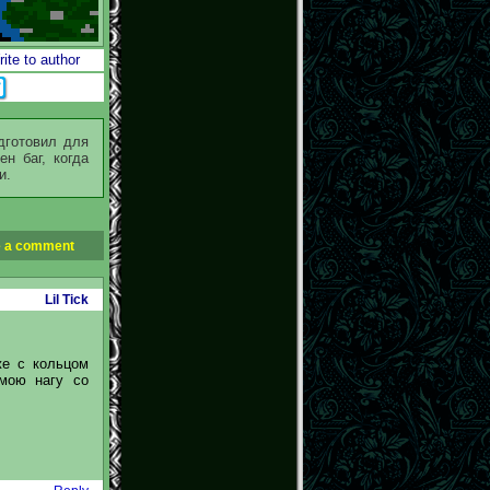
ite to author
дготовил для
н баг, когда
и.
 a comment
Lil Tick
же с кольцом
мою нагу со