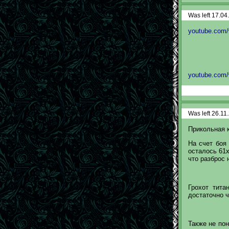
Was left 17.04
youtube.com
youtube.com
Was left 26.11
Прикольная к
На счет боя
осталось 61х
что разброс 
Грохот тит
достаточно ч
Также не по