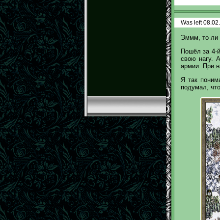
Was left 08.02
Эммм, то ли 
Пошёл за 4-й
свою нагу. 
армии. При 
Я так поним
подумал, что