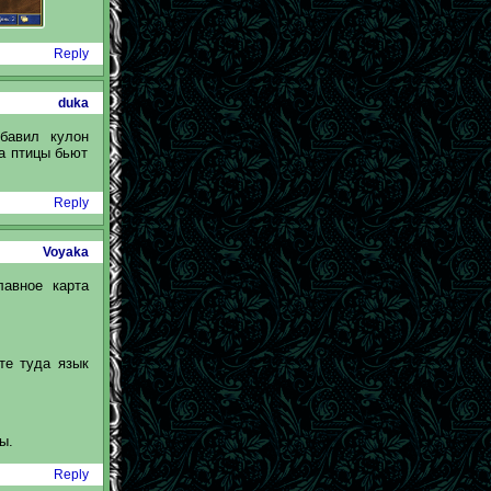
Reply
duka
бавил кулон
да птицы бьют
Reply
Voyaka
лавное карта
те туда язык
ы.
Reply