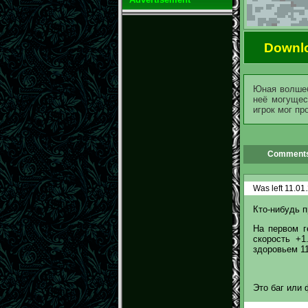
Downl
Юная волшеб
неё могущес
игрок мог пр
Comments
Was left 11.01
Кто-нибудь п
На первом г
скорость +
здоровьем 11
Это баг или 