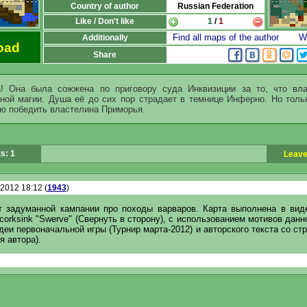
Country of author
Russian Federation
Like / Don't like
1
/
1
Find all maps of the author
Wr
Additionally
oad
Share
! Она была сожжена по приговору суда Инквизиции за то, что вл
ной магии. Душа её до сих пор страдает в темнице Инферно. Но толь
ю победить властелина Приморья.
s: 1
Leave
.2012 18:12 (
1943
)
т задуманной кампании про походы варваров. Карта выполнена в вид
corksink "Swerve" (Свернуть в сторону), с использованием мотивов данн
деи первоначальной игры (Турнир марта-2012) и авторского текста со с
я автора).