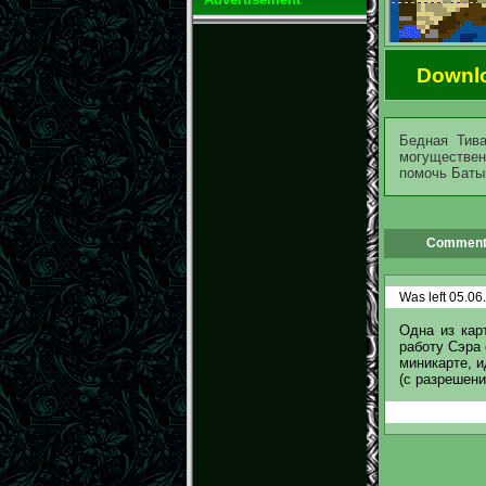
Downl
Бедная Тива
могуществен
помочь Баты
Comment
Was left 05.06
Одна из кар
работу Сэра 
миникарте, и
(с разрешени