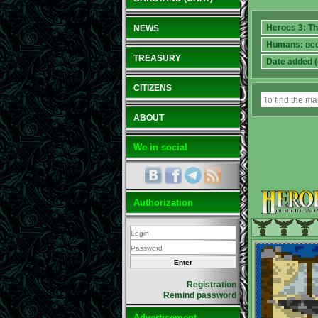
NEWS
TREASURY
CITIZENS
ABOUT
We in social
Authorization
Registration
Remind password
Advertisement