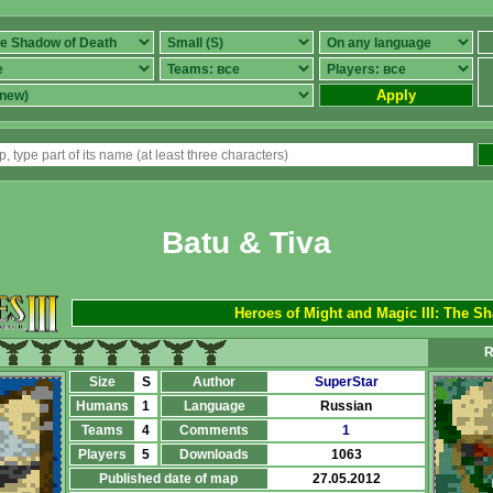
Apply
Batu & Tiva
Heroes of Might and Magic III: The S
R
Size
S
Author
SuperStar
Humans
1
Language
Russian
Teams
4
Comments
1
Players
5
Downloads
1063
Published date of map
27.05.2012