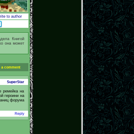
ite to author
адела Книгой
ко она может
 a comment
SuperStar
е ремейка на
ой героини на
траниц форума
Reply