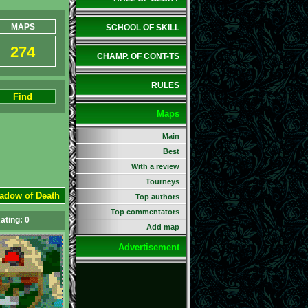
MAPS
SCHOOL OF SKILL
274
CHAMP. OF CONT-TS
RULES
Find
Maps
Main
Best
With a review
Tourneys
hadow of Death
Top authors
Top commentators
ating:
0
Add map
Advertisement