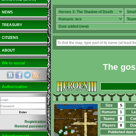
NEWS
TREASURY
CITIZENS
ABOUT
We in social
The gos
Authorization
Size
S
A
Humans
1
La
Teams
0
Co
Registration
Players
8
Do
Remind password
Published date 
Advertisement