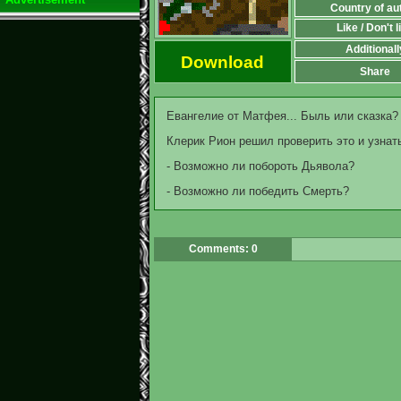
Country of au
Like / Don't l
Additionall
Download
Share
Евангелие от Матфея... Быль или сказка?
Клерик Рион решил проверить это и узнать
- Возможно ли побороть Дьявола?
- Возможно ли победить Смерть?
Comments: 0