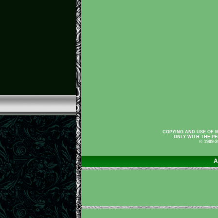
COPYING AND USE OF M
ONLY WITH THE PE
© 1999-
A