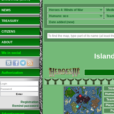
NEWS
TREASURY
CITIZENS
ABOUT
We in social
Islan
Authorization
Siz
Huma
Team
Registration
Playe
Remind password
Pu
Advertisement