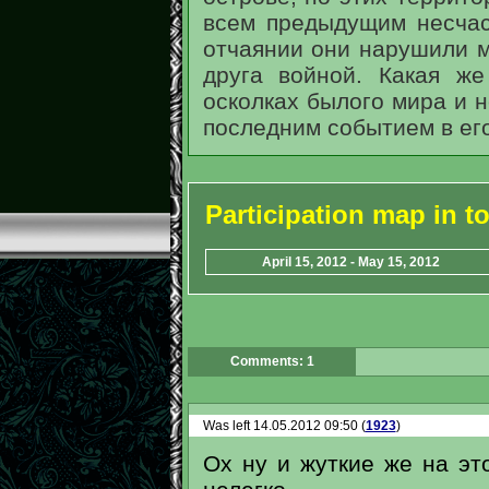
всем предыдущим несчас
отчаянии они нарушили м
друга войной. Какая ж
осколках былого мира и н
последним событием в ег
Participation map in 
April 15, 2012 - May 15, 2012
Comments: 1
Was left 14.05.2012 09:50 (
1923
)
Ох ну и жуткие же на эт