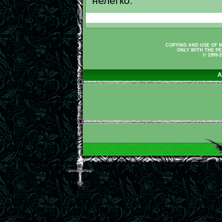
нелегко.
COPYING AND USE OF M
ONLY WITH THE PE
© 1999-
A