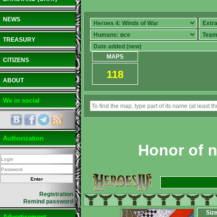
NEWS
TREASURY
MAPS
CITIZENS
118
ABOUT
We in social
Authorization
Honor of 
Registration
Remind password
Siz
Advertisement