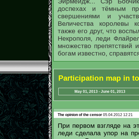
Эйрмейдж... Сэр Бобчи
доспехах и тёмным пр
свершениями и учас
Величества королевы к
также его друг, что восп
Некрополя, леди Флайре
множество препятствий 
богам известно, справятся
Participation map in 
May 01, 2013 - June 01, 2013
The opinion of the censor
05.04.2012 12:21
При первом взгляде на эт
леди сделала упор на пр