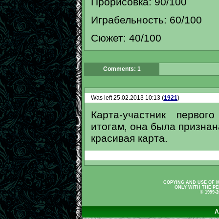
Прорисовка: 90/100
Играбельность: 60/100
Сюжет: 40/100
Comments: 1
Was left 25.02.2013 10:13 (
1921
)
Карта-участник первог
итогам, она была призна
красивая карта.
COPYING AND USE OF M
ONLY WITH THE PE
© 1999-
A