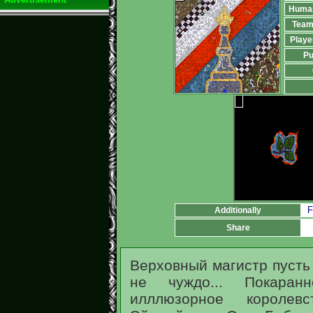
Huma
Team
Playe
Pu
F
Additionally
Share
Верховный магистр пусть 
не чуждо... Покаран
илллюзорное короле