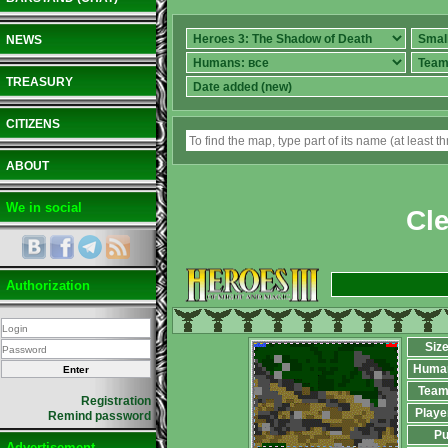
NEWS
TREASURY
CITIZENS
ABOUT
We in social
Cle
Authorization
Siz
Huma
Team
Registration
Playe
Remind password
Pu
Advertisement