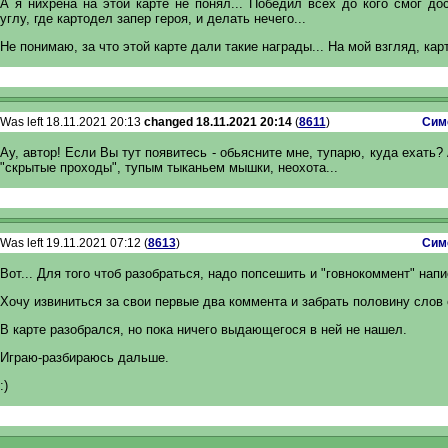
А я нихрена на этой карте не понял... Победил всех до кого смог до
углу, где картодел запер героя, и делать нечего...
Не понимаю, за что этой карте дали такие награды... На мой взгляд, карт
Was left 18.11.2021 20:13
changed 18.11.2021 20:14
(
8611
)
Сим
Ау, автор! Если Вы тут появитесь - обьясните мне, тупарю, куда ехать? 
"скрытые проходы", тупым тыканьем мышки, неохота...
Was left 19.11.2021 07:12 (
8613
)
Сим
Вот... Для того чтоб разобраться, надо попсешить и "говнокоммент" напи
Хочу извиниться за свои первые два коммента и забрать половину слов 
В карте разобрался, но пока ничего выдающегося в ней не нашел.
Играю-разбираюсь дальше.
:)