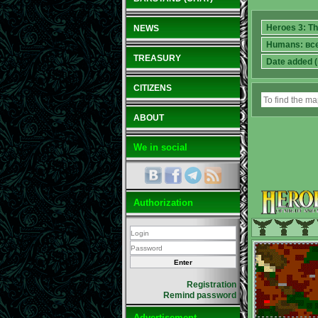
NEWS
TREASURY
CITIZENS
ABOUT
We in social
Authorization
Registration
Remind password
Advertisement