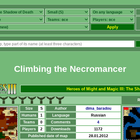
Apply
Climbing the Necromancer
Heroes of Might and Magic III: The S
R
Size
S
Author
dima_baradou
Humans
1
Language
Russian
Teams
0
Comments
4
Players
2
Downloads
1172
Published date of map
28.01.2012