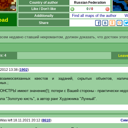
Country of author
Russian Federation
Like / Don't like
0
/
0
Find all maps of the author
Wr
Additionally
oad
Share
всем недавно ставший некромантом, должен доказать, что достоен этого
s: 4
Leave
.2012 13:38 (
1902
)
взаимосвязанных квестов и заданий, скрытых объектов, налич
ных.;
ОНСТРЫ имеют значение(!); потери с Вашей стороны - практически нед
ла "Золотую кисть", а автор ранг Художника "Лунный".
Was left 18.11.2021 20:12 (
8610
)
Сим