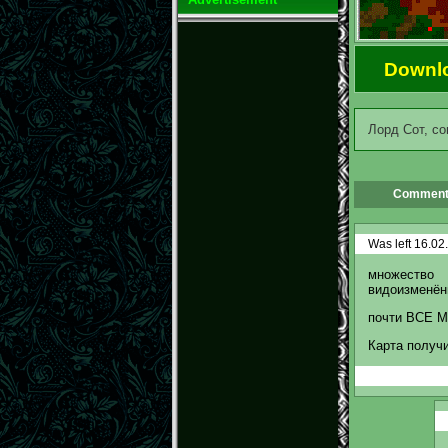
Downl
Лорд Сот, со
Comment
Was left 16.02
множество 
видоизменён
почти ВСЕ М
Карта получи