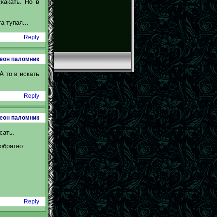
скакать. Но в
а тупая...
Reply
еон паломник
А то в искать
Reply
еон паломник
сать.
обратно.
Reply