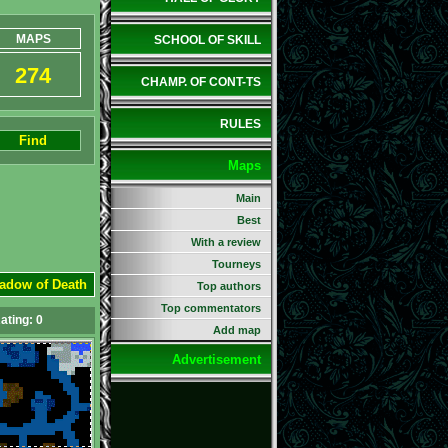
MAPS
SCHOOL OF SKILL
274
CHAMP. OF CONT-TS
RULES
Find
Maps
Main
Best
With a review
Tourneys
hadow of Death
Top authors
Top commentators
ating:
0
Add map
Advertisement