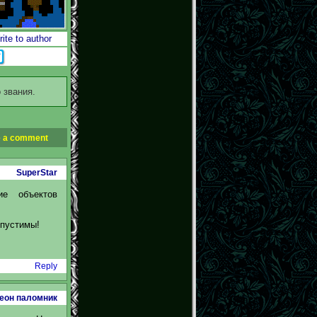
ite to author
 звания.
 a comment
SuperStar
ие объектов
опустимы!
Reply
еон паломник