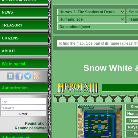
NEWS
TREASURY
CITIZENS
ABOUT
We in social
Snow White 
Authorization
Siz
Huma
Team
Registration
Playe
Remind password
Pu
Advertisement