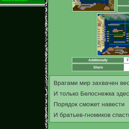
F
Additionally
Share
Врагами мир захвачен вес
И только Белоснежка зде
Порядок сможет навести
И братьев-гномиков спаст