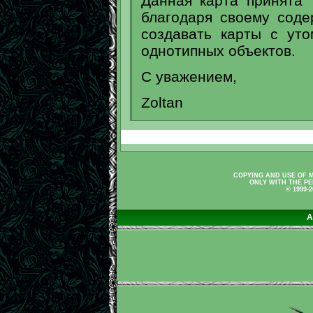
Данная карта принята 
благодаря своему сод
создавать карты с ут
однотипных объектов.
С уважением,
Zoltan
COPYING AND USE OF M
ONLY WITH THE PE
© 1999-
A