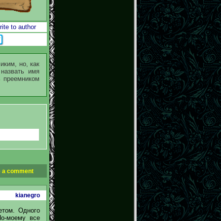
ite to author
иким, но, как
 назвать имя
ь преемником
 a comment
kianegro
етом. Одного
По-моему все