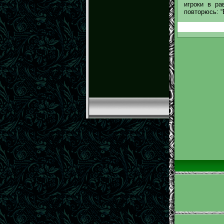
игроки в ра
повторюсь: “