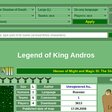
Apply
Legend of King Andros
Heroes of Might and Magic III: The S
R
Size
L
Author
Unregistered Au..
Humans
1
Language
Russian
Teams
0
Comments
1
Players
4
Downloads
3613
Published date of map
17.09.2006