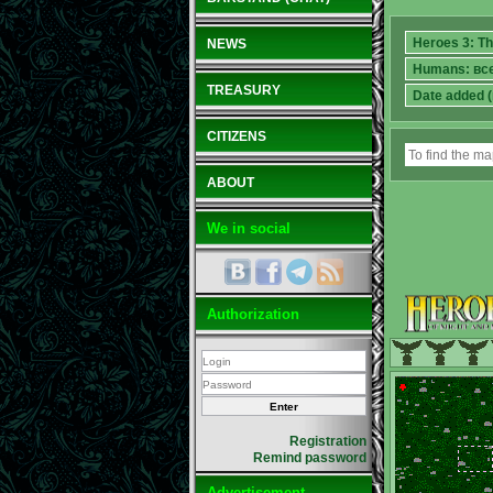
NEWS
TREASURY
CITIZENS
ABOUT
We in social
Authorization
Registration
Remind password
Advertisement