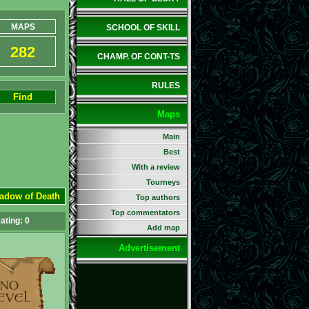
MAPS
SCHOOL OF SKILL
282
CHAMP. OF CONT-TS
RULES
Find
Maps
Main
Best
With a review
Tourneys
hadow of Death
Top authors
Top commentators
ating:
0
Add map
Advertisement