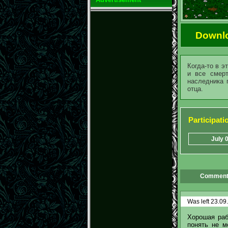
Downl
Когда-то в э
и все смерт
наследника 
отца.
Participat
July 
Comment
Was left 23.09
Хорошая раб
понять не м