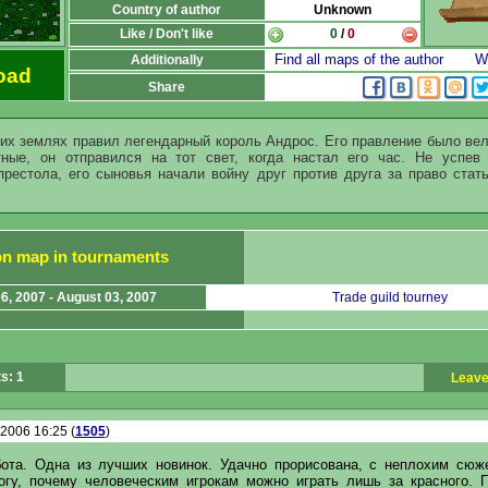
Country of author
Unknown
Like / Don't like
0
/
0
Find all maps of the author
Wr
Additionally
oad
Share
тих землях правил легендарный король Андрос. Его правление было вел
ные, он отправился на тот свет, когда настал его час. Не успев
престола, его сыновья начали войну друг против друга за право стат
ion map in tournaments
06, 2007 - August 03, 2007
Trade guild tourney
s: 1
Leave
.2006 16:25 (
1505
)
ота. Одна из лучших новинок. Удачно прорисована, с неплохим сюж
огу, почему человеческим игрокам можно играть лишь за красного. 