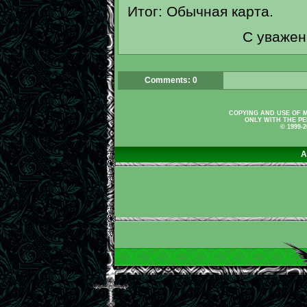
Итог: Обычная карта.
С уважением, м
Comments: 0
COPYING AND USE OF M
ONLY WITH THE PE
© 1999-
A