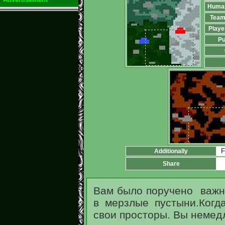
Huma
Team
Playe
Pu
F
Additionally
Share
Вам было поручено важно
в мерзлые пустыни.Когд
свои просторы. Вы немедл