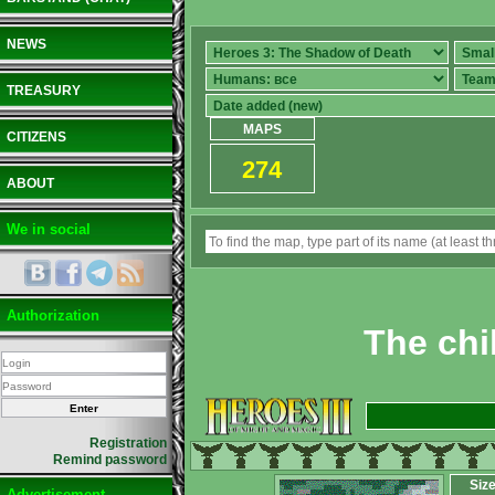
NEWS
TREASURY
MAPS
CITIZENS
274
ABOUT
We in social
Authorization
The chi
Registration
Remind password
Siz
Advertisement