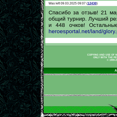
Was left 09.03.2025 09:07 (
12430
)
Спасибо за отзыв! 21 ма
общий турнир. Лучший резу
и 448 очков! Остальны
heroesportal.net/land/glo
COPYING AND USE OF M
ONLY WITH THE PE
© 1999-
A