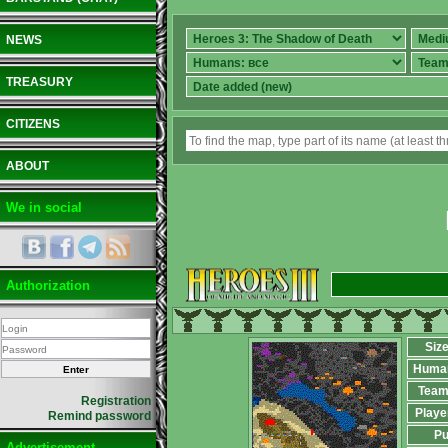
NEWS
TREASURY
CITIZENS
ABOUT
We in social
Authorization
Siz
Huma
Team
Registration
Playe
Remind password
Pu
Advertisement