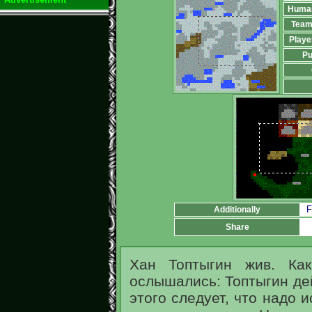
Huma
Team
Playe
Pu
F
Additionally
Share
Хан Топтыгин жив. Ка
ослышались: Топтыгин де
этого следует, что надо и