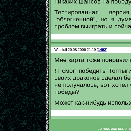
никаких шансов на победу"
Тестированная верси
"облегченной", но я ду
проблем выиграть и сейча
Was left 20.08.2006 21:19 (
1492
)
Мне карта тоже понравила
Я смог победить Топтыги
своих драконов сделал бе
не получалось, вот хотел 
победы?
Может как-нибудь исполь
COPYING AND USE OF M