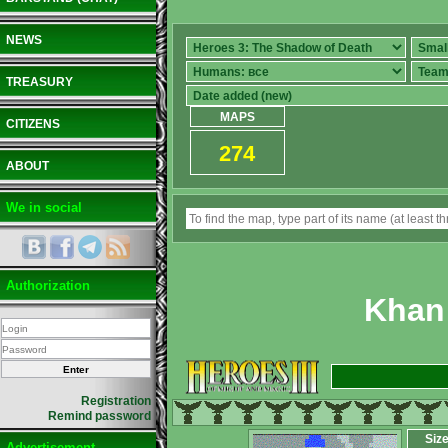
NEWS
TREASURY
MAPS
CITIZENS
274
ABOUT
We in social
Authorization
Khan 
Registration
Remind password
Siz
Advertisement