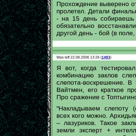
Прохождение выверено отл
пролетел. Детали финаль
- на 15 день собираешь
обязательно восстанавл
другой день - бой (в поле,
Was left 22.08.2006 13:26 (
1493
)
Я вот, когда тестирова
комбинацию заклов слеп
слепота-воскрешение. В 
Вайтмен, его краткое п
Про сражение с Топтыгино
"Накладываем слепоту (
всех кого можно. Архидь
– лазуриков. Такое зак
земли эксперт + интелл