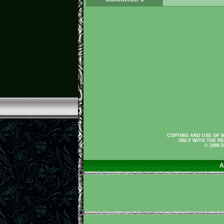
COPYING AND USE OF M
ONLY WITH THE PE
© 1999-
A