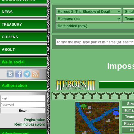
NEWS
TREASURY
CITIZENS
ABOUT
We in social
Imposs
Authorization
Siz
Huma
Team
Registration
Playe
Remind password
Pu
Advertisement