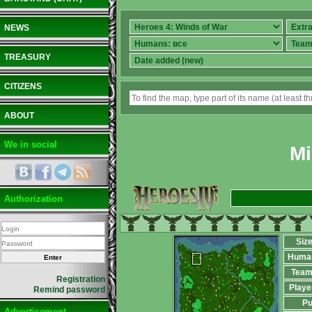
NEWS
TREASURY
CITIZENS
ABOUT
We in social
Mi
Authorization
Siz
Huma
Team
Registration
Playe
Remind password
Pu
Advertisement