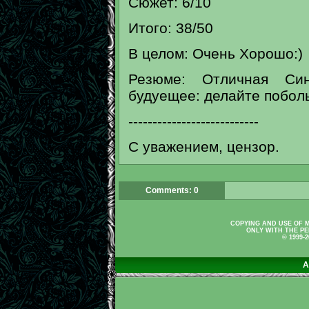
Сюжет: 6/10
Итого: 38/50
В целом: Очень Хорошо:)
Резюме: Отличная Син
будуещее: делайте побол
---------------------------
С уважением, цензор.
Comments: 0
COPYING AND USE OF M
ONLY WITH THE PE
© 1999-
A