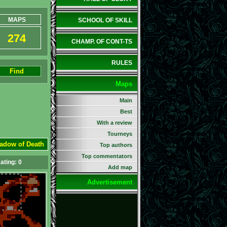
MAPS
SCHOOL OF SKILL
274
CHAMP. OF CONT-TS
RULES
Find
Maps
Main
Best
With a review
Tourneys
hadow of Death
Top authors
Top commentators
ating:
0
Add map
Advertisement