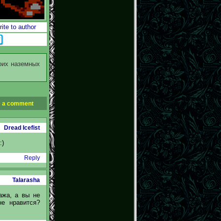
ite to author
воих наземных
 a comment
Dread Icefist
:)
Reply
Talarasha
ажа, а вы не
не нравится?