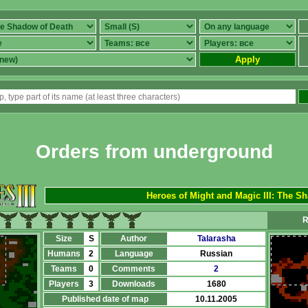
Apply
Orders from underground
Heroes of Might and Magic III: The S
R
Size
S
Author
Talarasha
Humans
2
Language
Russian
Teams
0
Comments
2
Players
3
Downloads
1680
Published date of map
10.11.2005