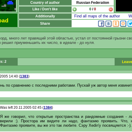
Country of author
Russian Federation
Like / Don't like
0
/
0
Find all maps of the author
Wr
Additionally
oad
Share
рд, много лет правящий этой областью, устал от постоянной грызни с
 решил приуменьшить их число, в идеале - до нуля.
s: 2
Leave
.2005 14:40 (
1383
)
ень по сравнению с последними работами. Пускай уж автор меня извинит
Was left 20.11.2005 02:45 (
1384
)
Я же говорил, что открытые пространства и рандомные создания - л
верили :). Простора им видите ли надо, фантазию проявить. Что, 
Фантазию проявите, вы же это так любите. Сэру Xedin'у посвящяется :-).