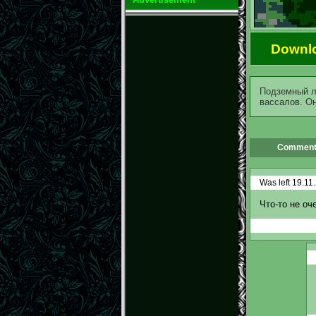
Downl
Подземный ло
вассалов. Он
Comment
Was left 19.11
Что-то не оч