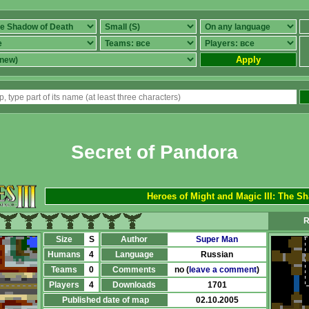
Apply
Secret of Pandora
Heroes of Might and Magic III: The S
R
Size
S
Author
Super Man
Humans
4
Language
Russian
Teams
0
Comments
no (
leave a comment
)
Players
4
Downloads
1701
Published date of map
02.10.2005