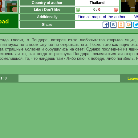
Country of author
Thailand
Like / Don't like
0
/
0
Find all maps of the author
Wr
Additionally
oad
Share
енда гласит, о Пандоре, которая из-за любопытства открыла ящик,
ия мужа не в коем случае не открывать его. После того как ящик ока
да страшные болезни и обрушились на свет! Однако последней из ящик
скнешь ли ты, как когда-то рискнула Пандора, осмелишься ли открыт
смелишься, то, что найдешь там? Либо ключ к победе, либо погибель. 
s: 0
Leave