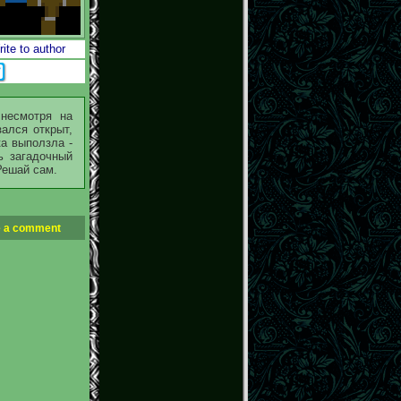
ite to author
 несмотря на
зался открыт,
а выползла -
ь загадочный
Решай сам.
 a comment