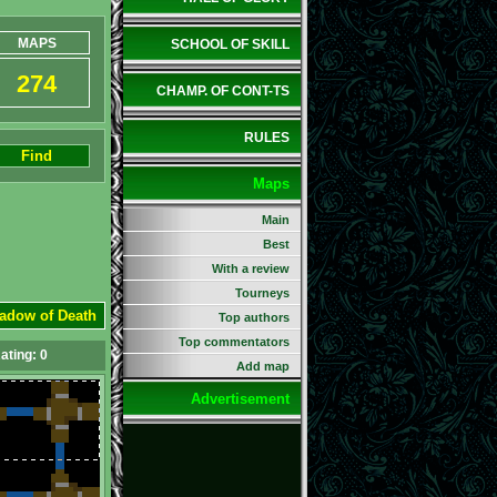
MAPS
SCHOOL OF SKILL
274
CHAMP. OF CONT-TS
RULES
Find
Maps
Main
Best
With a review
Tourneys
hadow of Death
Top authors
Top commentators
ating:
0
Add map
Advertisement