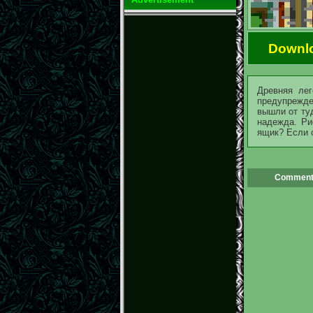
Downl
Древняя лег
предупрежден
вышли от ту
надежда. Ри
ящик? Если о
Comment