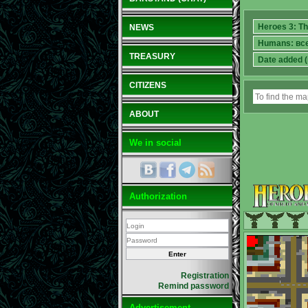
NEWS
TREASURY
CITIZENS
ABOUT
We in social
Authorization
Registration
Remind password
Advertisement