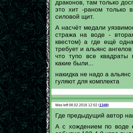
драконов, там только дос
это хит -раном только 
силовой щит.
А насчёт медали уязвимос
стража на воде - втора
квестом) а где ещё одн
требует и альянс ангелов 
что тупо все квадраты 
какие были...
накидка не надо а альянс 
гуляют для комплекта
Was left 08.02.2016 12:02 (
1349
)
Где предыдущий автор на
А с хождением по воде 