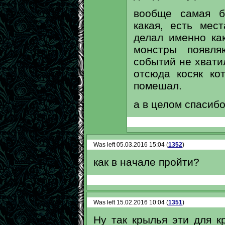
вообще самая б
какая, есть мес
делал именно как
монстры появля
событий не хватил
отсюда косяк ко
помешал.
а в целом спасибо
Was left 05.03.2016 15:04 (
1352
)
как в начале пройти?
Was left 15.02.2016 10:04 (
1351
)
Ну так крылья эти для к