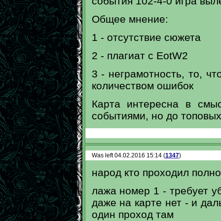
события 102-4-0 игра выле
Общее мнение:
1 - отсутствие сюжета
2 - плагиат с EotW2
3 - неграмотность, то, ч
количеством ошибок
Карта интересна в смы
событиями, но до топовых
Was left 04.02.2016 15:14 (
1347
)
народ кто проходил полн
лажа номер 1 - требует у
даже на карте нет - и дал
один проход там