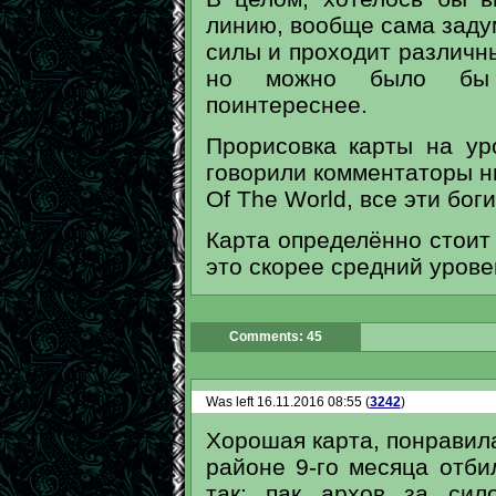
линию, вообще сама задум
силы и проходит различны
но можно было бы к
поинтереснее.
Прорисовка карты на уро
говорили комментаторы ни
Of The World, все эти боги
Карта определённо стоит т
это скорее средний урове
Comments: 45
Was left 16.11.2016 08:55 (
3242
)
Хорошая карта, понравила
районе 9-го месяца отби
так: пак архов за сил