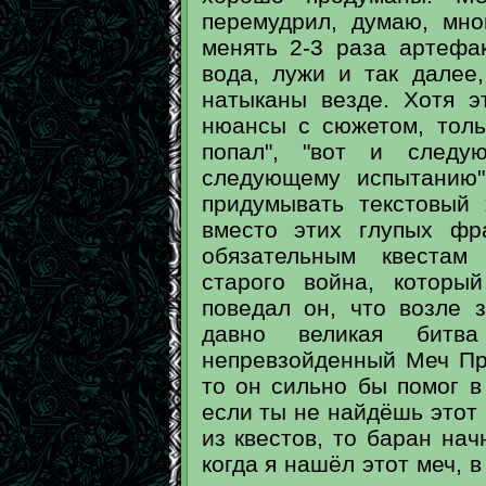
перемудрил, думаю, мно
менять 2-3 раза артефа
вода, лужи и так далее
натыканы везде. Хотя э
нюансы с сюжетом, толь
попал", "вот и следу
следующему испытанию
придумывать текстовый
вместо этих глупых фр
обязательным квестам 
старого война, которы
поведал он, что возле 
давно великая бит
непревзойденный Меч Пра
то он сильно бы помог в
если ты не найдёшь этот 
из квестов, то баран нач
когда я нашёл этот меч, в