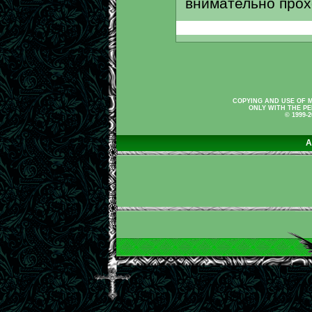
внимательно прох
COPYING AND USE OF M
ONLY WITH THE PE
© 1999-
A