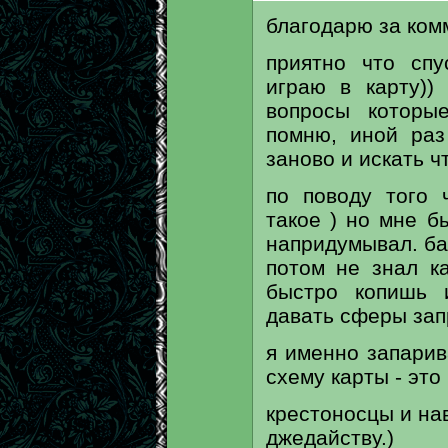
благодарю за ком
приятно что сп
играю в карту))
вопросы которы
помню, иной раз
заново и искать ч
по поводу того 
такое ) но мне б
напридумывал. ба
потом не знал к
быстро копишь 
давать сферы зап
я именно запарив
схему карты - это
крестоносцы и нав
джедайству.)