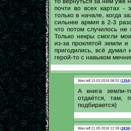
то вернуться за ним уже н
почти во всех картах -
только в начале, когда з
сильнее армия в 2-3 раз
что потом случилось не 
Только некры смогли мо
из-за проклятой земли и 
пригодились, всё думал и
герой-то с навыком мечни
Was left 15.03.2016 08:52 (
1354
)
А книга земли-т
отдаётся, там, 
подбирается)
Was left 21.05.2016 12:39 (
2836
)