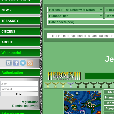
NEWS
TREASURY
CITIZENS
ABOUT
We in social
Je
Authorization
Siz
Huma
Registration
Team
Remind password
Playe
Advertisement