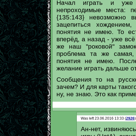
Начал играть и уже
непроходимые места: п
{135:143} невозможно 
зацепиться хождением,
понятия не имею. То е
вперёд, а назад - уже вс
же наш "роковой" замок
проблема та же самая,
понятия не имею. Посл
желание играть дальше о
Сообщения то на русск
зачем? И для карты такого
ну, не знаю. Это как приме
Was left 23.06.2016 13:33 (
2926
)
Ан-нет, извиняюсь