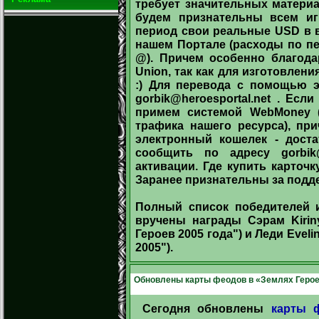
требует значительных материа
будем признательны всем игр
период свои реальные USD в 
нашем Портале (расходы по п
@). Причем особенно благода
Union, так как для изготовлен
:) Для перевода с помощью э
gorbik@heroesportal.net
. Если
примем системой WebMoney (
трафика нашего ресурса), пр
электронный кошелек - доста
сообщить по адресу
gorbik
активации. Где купить карточ
Заранее признательны за подд
Полный список победителей 
вручены награды Сэрам Kiriny
Героев 2005 года") и Леди Eveli
2005").
Обновлены карты феодов в «Землях Герое
Сегодня обновлены
карты 