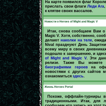
На карте появился флаг Корол
прислать свои флаги
Леди Ara
к клятве своих вассалов.
Новости о Heroes of Might and Magic V
Итак, снова сообщаем Вам о 
Magic V. Хотя, собственно, соо
делают
наколки на теле
, ожида
Nival празднуют День Защитн
всему миру в своих дневниках
подошло к завершению, и зде
of Might and Magic V
. Эти да
релизе. Также Вы можете
биографиями героев
на офиц
новостями с других сайтов м
ознакомиться
здесь
.
Жизнь Heroes Portal
Похоже, оффлайн-турниры в
традиционными. Итак, для л
сообщаем что запись на этот 