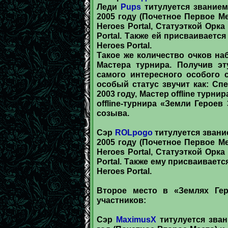
Леди
Pups
титулуется званием
2005 году (Почетное Первое М
Heroes Portal, Статуэткой Орк
Portal. Также ей присваивается
Heroes Portal.
Такое же количество очков на
Мастера турнира. Получив эт
самого интересного особого 
особый статус звучит как: Спе
2003 году, Мастер offline турни
offline-турнира «Земли Героев
созыва.
Сэр
ROLpogo
титулуется звани
2005 году (Почетное Первое М
Heroes Portal, Статуэткой Орк
Portal. Также ему присваиваетс
Heroes Portal.
Второе место в «Землях Гер
участников:
Сэр
MaximusX
титулуется зван