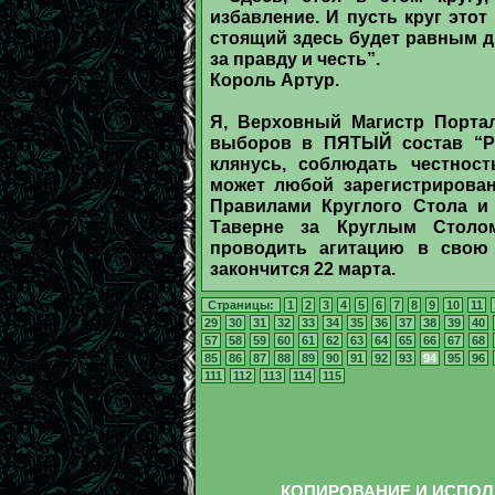
избавление. И пусть круг это
стоящий здесь будет равным д
за правду и честь”.
Король Артур.
Я, Верховный Магистр Портал
выборов в ПЯТЫЙ состав “Ры
клянусь, соблюдать честнос
может любой зарегистрирован
Правилами Круглого Стола и 
Таверне за Круглым Стол
проводить агитацию в свою 
закончится 22 марта.
Страницы:
1
2
3
4
5
6
7
8
9
10
11
29
30
31
32
33
34
35
36
37
38
39
40
57
58
59
60
61
62
63
64
65
66
67
68
85
86
87
88
89
90
91
92
93
94
95
96
111
112
113
114
115
КОПИРОВАНИЕ И ИСПОЛ