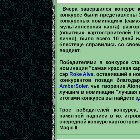
Вчера завершился конкурс 
конкурсе были представлены 3
конкурсных номинациях (самая
мультиплеерная карта) разго
(опытных картостроителей По
лично), было всего 10 дней н
блестяще справились со своей
вердикт.
Победителями в конкурсе ст
номинации "самая красивая карт
сэр
Roke Alva
, оставивший в н
конкурентов позади благодар
AmberSoler
, чье творение Alo
лучшим в номинации "лучшая м
итогами конкурса вы найдете
з
Трое победителей конкурса
памятной надписи в их игровы
очередной конкурс картостроите
Magic II.