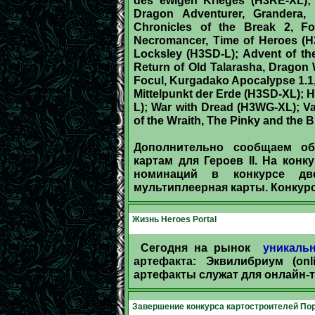
Dragon Adventurer, Grandera,
Chronicles of the Break 2, Fo
Necromancer, Time of Heroes (H3
Locksley (H3SD-L); Advent of th
Return of Old Talarasha, Dragon W
Focul, Kurgadako Apocalypse 1.1
Mittelpunkt der Erde (H3SD-XL);
L); War with Dread (H3WG-XL); V
of the Wraith, The Pinky and the B
Дополнительно сообщаем об
картам для Героев II. На кон
номинаций в конкурсе дв
мультиплеерная карты. Конкурс
Жизнь Heroes Portal
Сегодня на рынок
уникаль
артефакта: Эквилибриум (onl
артефакты служат для онлайн-
Завершение конкурса картостроителей Пор