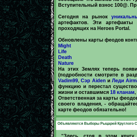
Вступительный взнос 100@. При
Сегодня на рынок
уникальн
артефактов. Эти артефакты 
проходящих на Heroes Portal.
Обновлены карты феодов кон
Might
Life
Death
Nature
На этих Землях теперь поя
(подробности смотрите в раз
Vadim99
,
Сэр Aiden
и
Леди Air
функцию и перестал существо
жизни и оставшимся
18 кланам
Ответственная за карты феодо
своего владения, - обращайте
карте феодов обязательно!
Объявляются Выборы Рыцарей Круглого Ст
“Здесь, стоя в этом кругу