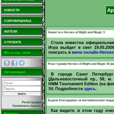
Ар
НОВОСТИ
СОКРОВИЩНИЦА
ЖИТЕЛИ
Новости о Heroes of Might and Magic V
Стала известна официальная 
О ПРОЕКТЕ
Игра выйдет в свет 19.05.200
поиграть в
мини oнлайн-Heroes
Мы в соц. сетях
Реал турнир Heroes of Might and Magic III (в
Авторизация
В городе Санкт Петербург
(Дальневосточный пр., 58, м.
HMM Тournament Еdition (на фи
Sil. Подробности
здесь
.
Будем благодарны за материальную подд
Регистрация
Напомнить пароль
Как видите, в этом году оче
Реклама