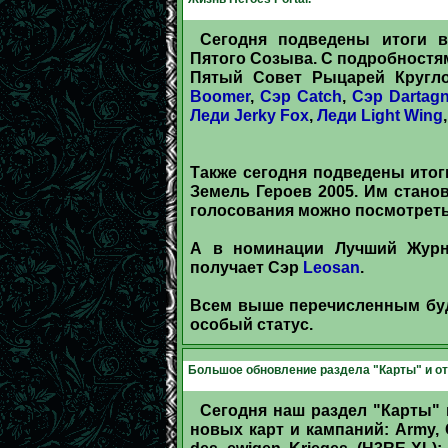
Сегодня подведены итоги 
Пятого Созыва. С подробностя
Пятый Совет Рыцарей Кругл
Boomer
,
Сэр Catch
,
Сэр Dartag
Леди Jerky Fox
,
Леди Light Wing
Также сегодня подведены итог
Земель Героев 2005. Им стано
голосования можно посмотрет
А в номинации Лучший Журн
получает Сэр
Leosan
.
Всем выше перечисленным буд
особый статус.
Большое обновление раздела "Карты" и о
Сегодня наш раздел "Карты"
новых карт и кампаний: Army, Ch
des ewigen Krieges (H3RE-XL); 