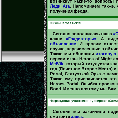
возникнут какие-то вопросы 
Леди Ara
. Напоминаем также,
получения феода.
Жизнь Heroes Portal
Сегодня пополнилась наша
«
клане
«Гладиаторы»
. А лид
объявление
. И просим отнес
случае, перечисленные в объя
Также мы обновили
итоговую
версии игры Heroes of Might an
MelVik
, который титулуется зв
год (Почетное Второе Место) 
Portal, Статуэткой Орка с пам
Также ему присваивается это
Heroes Portal. Ошибка произош
Bond. Именно поэтому мы Вам 
Награждение участников турниров в «Земля
Сегодня мы закончили подв
смотрите
здесь
.