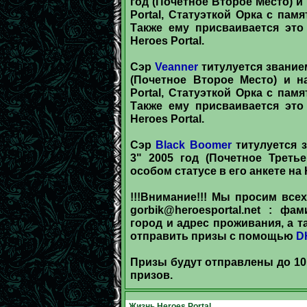
год (Почетное Второе Место) 
Portal, Статуэткой Орка с пам
Также ему присваивается это
Heroes Portal.
Сэр
Veanner
титулуется звание
(Почетное Второе Место) и н
Portal, Статуэткой Орка с пам
Также ему присваивается это
Heroes Portal.
Сэр
Black Boomer
титулуется 
3" 2005 год (Почетное Треть
особом статусе в его анкете на H
!!!Внимание!!! Мы просим все
gorbik@heroesportal.net
: фами
город и адрес проживания, а 
отправить призы с помощью
D
Призы будут отправлены до 10 
призов.
Жизнь Heroes Portal.