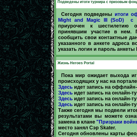
Подведены итоги турнира с призовым фон
Сегодня подведены
итоги о
Might and Magic III (SoD) 
приурочен к шестилетию о
принявшим участие в нем.
сообщить свои контактные дан
указанного в анкете адреса 
указать логин и пароль анкеты 
Жизнь Heroes Portal
Пока мир ожидает выхода иг
происходящих у нас на портале
Здесь
идет запись на оффлайн-т
Здесь
идет запись на онлайн-ту
Здесь
идет запись на онлайн-тур
Здесь
идет запись на онлайн-ту
Также сегодня мы подвели итог
результатами вы можете озн
замена в клане
"Призраки войн
место занял Сэр Skater.
Сегодня обновлены карты фео