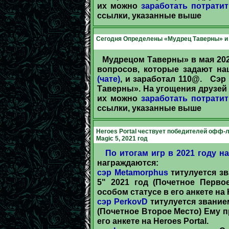
их можно
заработать
потрати
ссылки, указанные выше
Сегодня Определены «Мудрец Таверны» и 
Мудрецом Таверны» в мая 20
вопросов, которые задают н
(чате)
, и заработал 110@. Сэ
Таверны». На угощения друзей 
их можно
заработать
потрати
ссылки, указанные выше
Heroes Portal чествует победителей офф-ла
Magic 5, 2021 год
По итогам игр в 2021 году на
награждаются:
сэр Metamorphus
титулуется зв
5" 2021 год (Почетное Перво
особом статусе в его анкете на H
сэр PerkovD
титулуется звание
(Почетное Второе Место) Ему п
его анкете на Heroes Portal.