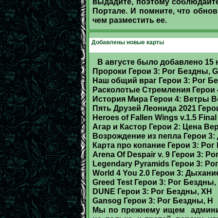
выдадите, поэтому соблюдайт
Портале. И помните, что обнов
чем разместить ее.
Добавлены новые карты
В августе было добавлено 15 
Пророки Герои 3: Рог Бездны, G
Наш общий враг Герои 3: Рог Б
Расколотые Стремления Герои 
История Мира Герои 4: Ветры В
Пять Друзей Леонида 2021 Геро
Heroes of Fallen Wings v.1.5 Fin
Агар и Кастор Герои 2: Цена Ве
Возрождение из пепла Герои 3:
Карта про копание Герои 3: Рог
Arena Of Despair v. 9 Герои 3: Р
Legendary Pyramids Герои 3: Ро
World 4 You 2.0 Герои 3: Дыхани
Greed Test Герои 3: Рог Бездны,
DUNE Герои 3: Рог Бездны, XH
Gansog Герои 3: Рог Бездны, H
Мы по прежнему ищем админис