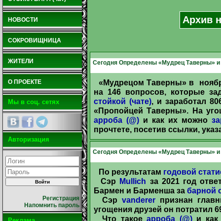
Архив н
НОВОСТИ
СОКРОВИЩНИЦА
ЖИТЕЛИ
Сегодня Определены «Мудрец Таверны» и 
«Мудрецом Таверны» в ноябр
О ПРОЕКТЕ
на 146 вопросов, которые з
стойкой (чате)
, и заработал 
Мы в соц. сетях
«Пропойцей Таверны». На уго
арроба (@)
и как их можно
за
прочтете, посетив ссылки, ука
Авторизация
Сегодня Определены «Мудрец Таверны» и 
По результатам
годовой стати
Сэр
Mullich
за 2021 год отве
Бармен и Барменша за
барной с
Регистрация
Сэр
vanderer
признан главн
Напомнить пароль
угощения друзей он потратил 6
Что такое
арроба (@)
и как
Реклама