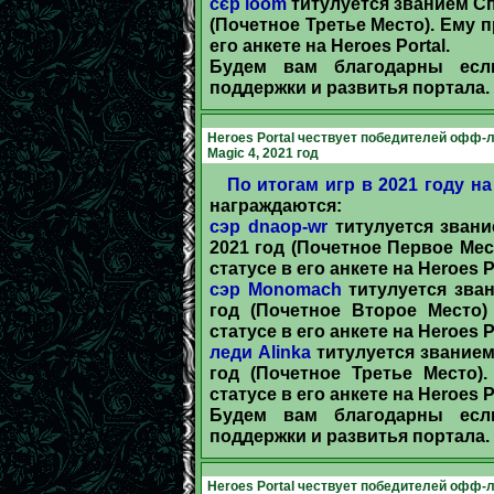
сєр loom
титулуется званием Сп
(Почетное Третье Место). Ему 
его анкете на Heroes Portal.
Будем вам благодарны есл
поддержки и развитья портала.
Heroes Portal чествует победителей офф-ла
Magic 4, 2021 год
По итогам игр в 2021 году на
награждаются:
сэр dnaop-wr
титулуется звани
2021 год (Почетное Первое Мес
статусе в его анкете на Heroes Po
сэр Monomach
титулуется зван
год (Почетное Второе Место)
статусе в его анкете на Heroes Po
леди Alinka
титулуется званием
год (Почетное Третье Место)
статусе в его анкете на Heroes Po
Будем вам благодарны есл
поддержки и развитья портала.
Heroes Portal чествует победителей офф-ла