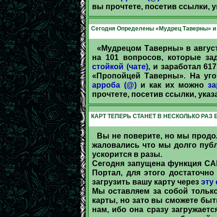
вы прочтете, посетив ссылки, 
Сегодня Определены «Мудрец Таверны» и 
«Мудрецом Таверны» в август
на 101 вопросов, которые з
стойкой (чате)
, и заработал 6
«Пропойцей Таверны». На уго
арроба (@)
и как их можно
за
прочтете, посетив ссылки, ука
КАРТ ТЕПЕРЬ СТАНЕТ В НЕСКОЛЬКО РАЗ
Вы не поверите, но мы продо
жаловались что мы долго публ
ускорится в разы.
Сегодня запущена функция С
Портал, для этого достаточно
загрузить вашу карту через
эту
Мы оставляем за собой тольк
карты, но зато вы сможете быт
нам, ибо она сразу загружаетс