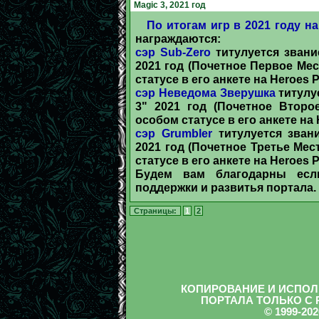
Magic 3, 2021 год
По итогам игр в 2021 году на 
награждаются:
сэр Sub-Zero
титулуется звани
2021 год (Почетное Первое Мес
статусе в его анкете на Heroes Po
сэр Неведома Зверушка
титулу
3" 2021 год (Почетное Второ
особом статусе в его анкете на H
сэр Grumbler
титулуется зван
2021 год (Почетное Третье Мес
статусе в его анкете на Heroes Po
Будем вам благодарны есл
поддержки и развитья портала.
Страницы:
1
2
КОПИРОВАНИЕ И ИСПОЛ
ПОРТАЛА ТОЛЬКО С
© 1999-2