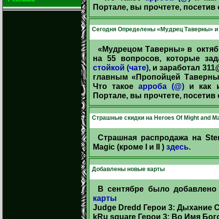
Портале, вы прочтете, посетив
Сегодня Определены «Мудрец Таверны» и 
«Мудрецом Таверны» в октяб
на 55 вопросов, которые з
стойкой (чате)
, и заработал 31
главным «Пропойцей Таверны»
Что такое
арроба (@)
и как 
Портале, вы прочтете, посетив
Страшные скидки на Heroes Of Might and Ma
Страшная распродажа на Ste
Magic (кроме I и II )
здесь
.
Добавлены новые карты
В сентябре было добавлено
карты
Judge Dredd Герои 3: Дыхание 
kRu square Герои 3: Во Имя Бог