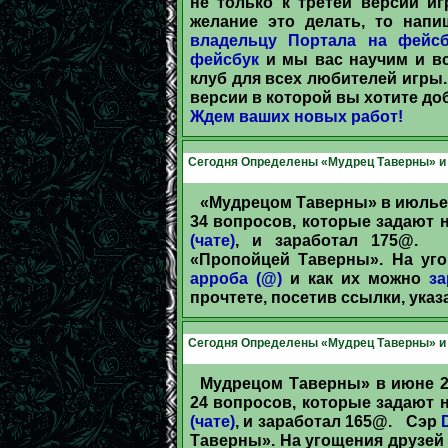
не только к третей версии и
желание это делать, то нап
владельцу Портала на фейсб
фейсбук
и мы вас научим и вс
клуб для всех любителей игры.
версии в которой вы хотите до
Ждем ваших новых работ!
Сегодня Определены «Мудрец Таверны» и 
«Мудрецом Таверны» в июлье 
34 вопросов, которые задают
(чате)
, и заработал 175@
«Пропойцей Таверны». На уго
арроба (@)
и как их можно
за
прочтете, посетив ссылки, ука
Сегодня Определены «Мудрец Таверны» и 
Мудрецом Таверны» в июне 2
24 вопросов, которые задают
(чате)
, и заработал 165@. Сэр
Таверны». На угощения друзей 