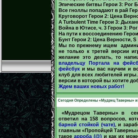
Эпические битвы Герои 3: Рог 
Все гноллы попадают в рай Гер
Круговорот Герои 2: Цена Верно
A Turbulent Time Герои 3: Дыха
Война в Ютисе, ч. 3 Герои 3: Ро
На пути к воссоединению Герои
Бунт Герои 2: Цена Верности, S
Мы по прежнему ищем админис
не только к третей версии и
желание это делать, то нап
владельцу Портала на фейсб
фейсбук
и мы вас научим и вс
клуб для всех любителей игры.
версии в которой вы хотите до
Ждем ваших новых работ!
Сегодня Определены «Мудрец Таверны» и 
«Мудрецом Таверны» в сен
ответил на 158 вопросов, ко
барной стойкой (чате)
, и зар
главным «Пропойцей Таверны».
такое
арроба (@)
и как их мо