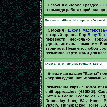
Сегодня обновлен раздел
«О 
о команде работающей над прое
Пополнена «Школа Мастерства» Героев 4
Сегодня
«Школа Мастерства»
который провел Сэр
Shay Tan
перевести несколько арро
удовольствием поместим Ва
турниров. Помните: любой урок
возможно, картинками для нагл
Очередное обновление раздела "Карты"
Вчера наш раздел "Карты" по
- первая сделанная игроками кар
Размещены карты: Horror of Oak
chill approaches (H3SD-S); Cas
Catch a Faerie, Legend of King 
Doomsday, Long Way Home, Pend
Victory, Humpbacked Horse 3.0,