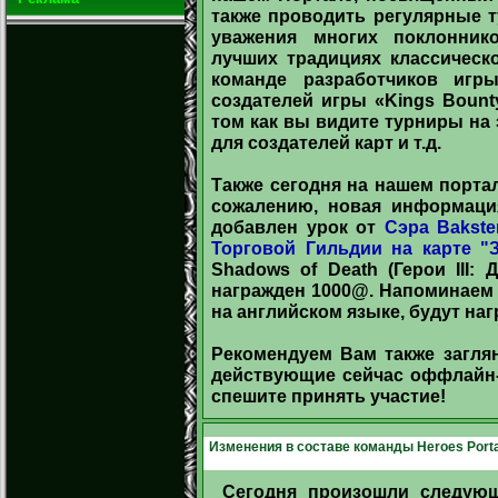
также проводить регулярные т
уважения многих поклонник
лучших традициях классическо
команде разработчиков игр
создателей игры «Kings Bount
том как вы видите турниры на
для создателей карт и т.д.
Также сегодня на нашем порта
сожалению, новая информация
добавлен урок от
Сэра Bakste
Торговой Гильдии на карте "
Shadows of Death (Герои III:
награжден 1000@. Напоминаем 
на английском языке, будут на
Рекомендуем Вам также заглян
действующие сейчас оффлайн-
спешите принять участие!
Изменения в составе команды Heroes Porta
Сегодня произошли следующ