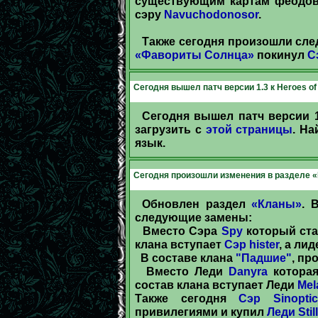
существующим картам феодов 
сэру
Navuchodonosor
.
Также сегодня произошли сле
«Фавориты Солнца»
покинул
С
Сегодня вышел патч версии 1.3 к Heroes of 
Сегодня вышел патч версии 1.
загрузить с
этой страницы
. Н
язык.
Сегодня произошли изменения в разделе 
Обновлен раздел
«Кланы»
. 
следующие замены:
Вместо Сэра
Spy
который ста
клана вступает
Сэр hister
, а ли
В составе клана
"Падшие"
, пр
Вместо Леди
Danyra
которая
состав клана вступает Леди
Mel
Также сегодня
Сэр Sinoptic
привилегиями и купил
Леди Stil