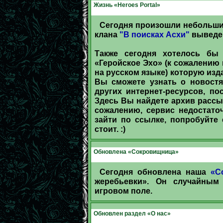
Жизнь «Heroes Portal»
Сегодня произошли небольши
клана
"В поисках Асхи"
вывед
Также сегодня хотелось бы
«Геройское Эхо» (к сожалению
на русском языке) которую изд
Вы сможете узнать о новостя
других интернет-ресурсов, по
Здесь Вы найдете архив рассыл
сожалению, сервис недостато
зайти по ссылке, попробуйте 
стоит. :)
Обновлена «Сокровищница»
Сегодня обновлена наша
«С
жеребьевки». Он случайным
игровом поле.
Обновлен раздел «О нас»