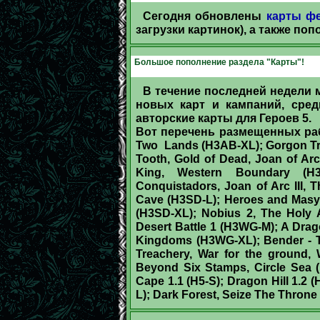
Сегодня обновлены
карты ф
загрузки картинок), а также по
Большое пополнение раздела "Карты"!
В течение последней недели м
новых карт и кампаний, сред
авторские карты для Героев 5.
Вот перечень размещенных рабо
Two Lands (H3AB-XL); Gorgon Tre
Tooth, Gold of Dead, Joan of Arc
King, Western Boundary (H3
Conquistadors, Joan of Arc III, 
Cave (H3SD-L); Heroes and Masya
(H3SD-XL); Nobius 2, The Holy
Desert Battle 1 (H3WG-M); A Dragon
Kingdoms (H3WG-XL); Bender - Th
Treachery, War for the ground,
Beyond Six Stamps, Circle Sea 
Cape 1.1 (H5-S); Dragon Hill 1.2
L); Dark Forest, Seize The Throne