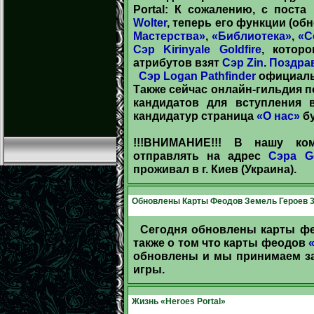
Portal: К сожалению, с пост
Wolter
, теперь его функции (о
Мастерства»
,
«Библиотека»
,
«С
Сэр Kirinyale Goldfire
, котор
атрибутов взят
Сэр Zin
.
Поздра
Сэр Logan Pathfinder
официальн
Также сейчас онлайн-гильдия 
кандидатов для вступления 
кандидатур страница
«О нас»
бу
!!!ВНИМАНИЕ!!! В нашу ком
отправлять на адрес
Сэра G
проживал в г. Киев (Украина).
Обновлены Карты Феодов Земель Героев 
Сегодня обновлены карты 
также о том что карты феодов
обновлены и мы принимаем з
игры.
Жизнь «Heroes Portal»