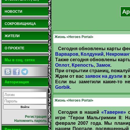
Ар
НОВОСТИ
СОКРОВИЩНИЦА
ЖИТЕЛИ
Жизнь «Heroes Portal»
Сегодня обновлены карты фео
О ПРОЕКТЕ
Варваров
,
Колдуний
,
Некроман
Также сегодня обновлены карты
Мы в соц. сетях
Оплот
,
Крепость
,
Замок
.
При открытии страниц, пожалуй
Ждем от вас
заявок на дуэли
в э
Если вы заметили какие-то н
Авторизация
Gorbik
.
Жизнь «Heroes Portal»
Сегодня в нашей
«Таверне»
о
Регистрация
игре "Герои Мальгримии II: 
Напомнить пароль
феврале 2007 года. Мы план
нашем Портале, посвященный 
Реклама