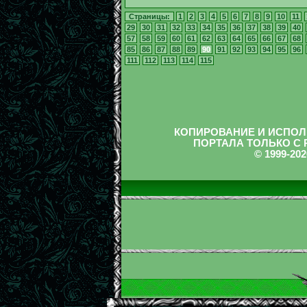
Страницы:
1
2
3
4
5
6
7
8
9
10
11
29
30
31
32
33
34
35
36
37
38
39
40
57
58
59
60
61
62
63
64
65
66
67
68
85
86
87
88
89
90
91
92
93
94
95
96
111
112
113
114
115
КОПИРОВАНИЕ И ИСПОЛ
ПОРТАЛА ТОЛЬКО С
© 1999-2