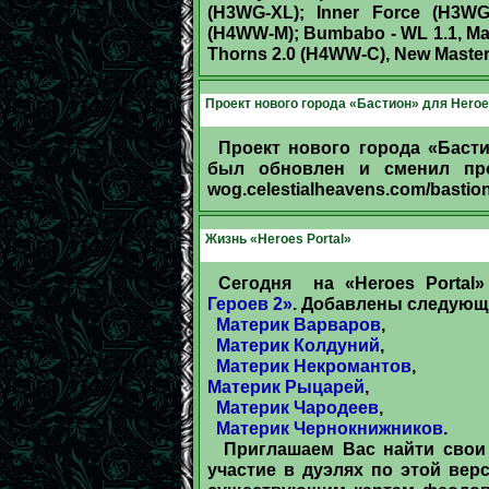
(H3WG-XL); Inner Force (H3WG
(H4WW-M); Bumbabo - WL 1.1, Mag
Thorns 2.0 (H4WW-C), New Master 
Проект нового города «Бастион» для Heroes
Проект нового города «Басти
был обновлен и сменил про
wog.celestialheavens.com/bastio
Жизнь «Heroes Portal»
Сегодня на «Heroes Porta
Героев 2»
. Добавлены следующ
Материк Варваров
,
Материк Колдуний
,
Материк Некромантов
,
Материк Рыцарей
,
Материк Чародеев
,
Материк Чернокнижников
.
Приглашаем Вас найти свои ф
участие в дуэлях по этой вер