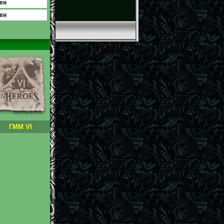
ен
ен
ГММ VI