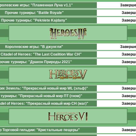
ролевские игры: "Пламенная Луна v1.1"
Заверш
Прочие турниры: "Battle Royale"
Заверш
Прочие турниры: "Pekniete Kajdany"
Заверш
Королевские игры: "В джунгли"
Заверш
Citadel of Heroes: "The Last Coalition War CH"
Заверш
рочие турниры: "Дракон Природы 2021"
Заверш
ких Земель: "Прекрасный новый мир WL (эльф)"
Заверш
 турниры: "Прекрасный новый мир ПТ (гном)"
Заверш
adel of Heroes: "Прекрасный новый мир СН (маг)"
Заверш
р Торговой гильдии: "Кристальные пещеры"
Заверш