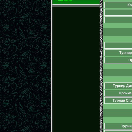
Ко
Турнир 
П
Турнир Ди
Прочие
Турнир Cit
Турни