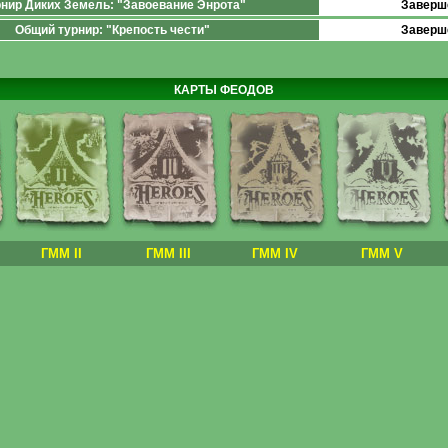
нир Диких Земель: "Завоевание Энрота"
Заверш
Общий турнир: "Крепость чести"
Заверш
КАРТЫ ФЕОДОВ
ГММ II
ГММ III
ГММ IV
ГММ V