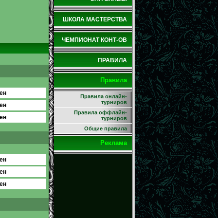
ШКОЛА МАСТЕРСТВА
ЧЕМПИОНАТ КОНТ-ОВ
ПРАВИЛА
Правила
ен
Правила онлайн-
турниров
ен
Правила оффлайн-
ен
турниров
Общие правила
Реклама
ен
ен
ен