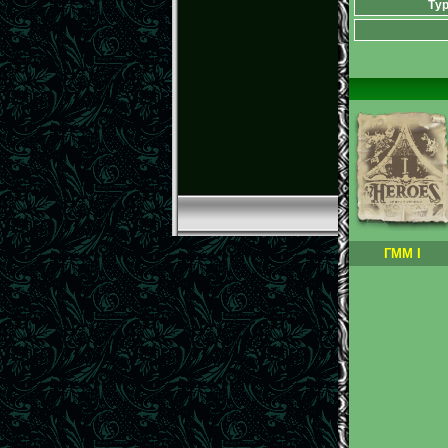
Тур
ГММ I