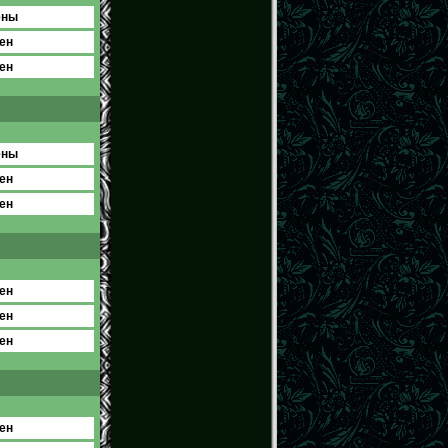
ены
ен
ен
ены
ен
ен
ен
ен
ен
ен