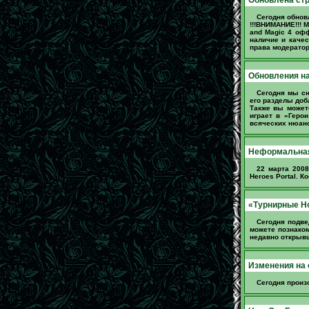
Сегодня обнов
!!!ВНИМАНИЕ!!! 
and Magic 4 оф
наличие и качес
права модератор
Обновления на
Сегодня мы сн
его разделы доб
Также вы может
играет в «Герои
всяческих нюанс
Неформальная 
22 марта 2008
Heroes Portal. 
«Турнирные Н
Сегодня подве
можете познако
недавно открывш
Изменения на 
Сегодня произ