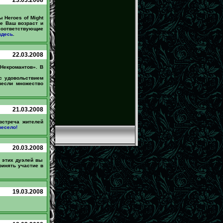
 Heroes of Might
те Ваш возраст и
 соответствующие
здесь
.
22.03.2008
 Некромантов». В
с удовольствием
внесли множество
21.03.2008
встреча жителей
весело!
20.03.2008
и этих дуэлей вы
ринять участие в
19.03.2008