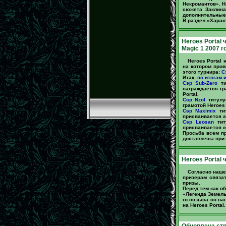
Некромантов». Н
сюжета Заклина
дополнительные 
В раздел «Харак
Heroes Portal 
Magic 1 2007 г
Heroes Portal
на котором пров
этого турнира:
С
Итак,
по итогам и
Сэр Sub-Zero
ти
награждается гр
Portal.
Сэр Nzol
титулу
грамотой Heroes 
Сэр Maximix
тит
присваивается эт
Сэр Leosan
тит
присваивается эт
Просьба всем п
доставлены при
Heroes Portal 
Согласно наше
призерам связа
призы.
Перед тем как о
«Легенда Земель
го созыва он на
на Heroes Portal.
Обновлена стр