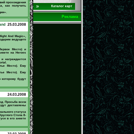
овий прохождения
а, как получить
Каталог карт
ии».
Реклама
and
25.03.2008
ight And Magic»,
годарим ведущего
Первое Место) и
анкете на Heroes
 и награждается
rtal.
тье Место). Ему
тье Место). Ему
 которому будут
24.03.2008
од. Просьба всем
удут доставлены
иального статуса
руглого Стола 8-
усе в его анкете
23.03.2008