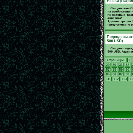
Наш Огр Барме
Сегодня наш О
на изображения 
из красных дра
аппетита!
Администрация 
предложения о 
Подведены ито
500 USD)
Сегодня подв
500 USD. Админи
Страницы:
1
29
30
31
32
57
58
59
60
85
86
87
88
111
112
113
11