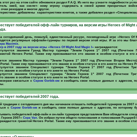
а этот раз на этом сайте обновился раздел F.A.Q. Из него вы узнаете подробности усл
тель змей, как скелет- ному игроку содержать в своей армии призрачные войск
очки рекордов и многое другое.
теристики» добавлены характеристики юнитов, а также добавлен раздел «Специализац
чествует победителей офф-лайн турниров, на версии игры Heroes of Might 
ода.
 на сегодняшний день, пожалуй, единственный ресурс, посвященный игре «Heroes Of M
одятся регулярные оффлайн-турниры по первой версии этой игры. И за это мы бла
эра Maximix
.
гр в 2007 году на версии игры «Heroes Of Might And Magic I»
награждаются:
тулуется званием Гранд Мастер турнира "Земли Героев 1" 2007 год (Почетное 
амотой Heroes Portal. Также ему присваивается это звание в особом статусе в его 
ется званием Мастер турнира "Земли Героев 1" 2007 год (Почетное Второе Место)
Portal. Также ему присваивается это звание в особом статусе в его анкете на Heroes Po
улуется званием Специалист турнира "Земли Героев 1" 2007 год (Почетное Тре
о звание в особом статусе в его анкете на Heroes Portal.
улуется званием Специалист турнира "Земли Героев 1" 2007 год (Почетное Тре
о звание в особом статусе в его анкете на Heroes Portal.
ризерам связаться с
Сэром Gorbik-ом
и сообщить свои полные данные с адресом, по
зы.
чествует победителей 2007 года.
й традиции с сегодняшнего дня мы начинаем оглашать победителей турниров за 2007 г
ться с
Сэром Gorbik-ом
и сообщить свои полные данные с адресом, по которому б
бъявить победителей офф-лайн и он-лайн турниров представляем Вам обладателя спец
 Героев 2007»
Сэра Van
. Он избран путем общего голосования и голосования Рыцарей К
граждается грамотой Heroes Portal. Также ему присваивается это звание в особом стат
аница «О проекте».