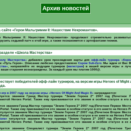
Архив новостей
 сайте «Герои Мальгримии II: Нашествие Некромантов».
и Мальгримии II: Нашествие Некромантов» продолжает стремительно развивать
рузить седьмой патч к этой игре, а также познакомится с артефактами гномов.
 разделе «Школа Мастерства»
олу Мастерства»
добавлен урок прохождения карты для
офф-лайн турнира «Коро
е «Путь Героя». Описание любезно предоставлено
Сэром Sub-Zero
. Мы ждем от Вас 
ства»
, направляйте их ведущим турниров (
магистрам
) в вашей версии игры и луч
 ваши старания вознаграждены. За каждый урок мы платим 1000@.
чествует победителей офф-лайн турниров, на версии игры Heroes of Might 
ода.
 игр в 2007 году на версии игры «Heroes Of Might And Magic II»
награждаются:
уется званием Гранд Мастер турнира "Земли Героев 2" 2007 год (Почетное П
амотой Heroes Portal. Также ему присваивается это звание в особом статусе в его 
тся званием Гранд Мастер турнира "Земли Героев 2" 2007 год (Почетное Первое Место
Portal. Также ему присваивается это звание в особом статусе в его анкете на Heroes Po
тулуется званием Мастер турнира "Земли Героев 2" 2007 год (Почетное Второе Место
Portal. Также ей присваивается это звание в особом статусе в ее анкете на Heroes Port
ioner
титулуется званием Мастер турнира "Земли Героев 2" 2007 год (Почетное 
амотой Heroes Portal. Также ему присваивается это звание в особом статусе в ее 
уется званием Специалист турнира "Земли Героев 2" 2007 год (Почетное Тре