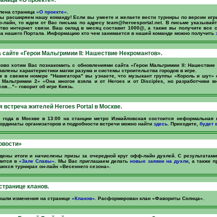
лена страница
«О проекте»
.
Мы расширяем нашу команду! Если вы умеете и желаете вести турниры по версии игры
ф-лайн, то ждем от Вас письма по адресу
team@heroesportal.net
. В письме указывай
тво интернет связи. Ваш оклад в месяц составит 1000@, а также вы получите все
а нашего Портала. Информацию кто чем занимается в нашей команде можно получить
 сайте «Герои Мальгримии II: Нашествие Некромантов».
ово хотим Вас познакомить с обновлениями сайта «Герои Мальгримии II: Нашествие
авлены характеристики магии разума и системы строительства городов в игре.
е в свежем номере "Навигатора" вы узнаете, что музыкант группы «Король и шут» 
 Мальгримии 2» «Она многое взяла и от Heroes и от Disciples, но разработчики 
ов…"– говорит об игре Князь.
встреча жителей Heroes Portal в Москве.
 года в Москве в 13:00 на станции метро Измайловская состоится неформальная 
Координаты организаторов и подробности встречи можно найти
здесь
. Приходите,
будет 
овости»
дены итоги и начислены призы за очередной круг офф-лайн дуэлей. С результатам
мится в
«Зале Славы»
. Мы Вас приглашаем делать
новые заявки на дуэли
, а также п
ихся турнирах он-лайн «Весеннего сезона».
странице кланов.
ошли изменения на странице
«Кланов»
. Расформирован клан «Фавориты Солнца».