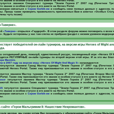
о звание в особом статусе в его анкете на Heroes Portal.
улуется званием Специалист турнира "Земли Героев 2" 2007 год (Почетное Тре
о звание в особом статусе в его анкете на Heroes Portal.
ризерам связаться с
Сэром Gorbik-ом
и сообщить свои полные данные с адресом, по
ы. Прошу также проверить правильность присвоенных Вам в анкетах «Особых Стату
лены чуть позже)
«Таверне».
ей
«Таверне»
открылся «Гардероб». В этом разделе форума можно поговорить о всем ч
. Будьте осторожны у нас там слегка не прибрано (раздел с низким уровнем модерации)
чествует победителей он-лайн турниров, на версии игры Heroes of Might an
ода.
 на сегодняшний день, пожалуй, единственный ресурс, посвященный игре «Heroes Of M
одятся РЕГУЛЯРНЫЕ он-лайн турниры по второй версии этой игры. И за это мы бла
эра Maximix
.
гр в 2007 году на версии игры «Heroes Of Might And Magic II»
награждаются:
итулуется званием Гранд Мастер турнира "Земли Героев 2" 2007 год (Почетное 
амотой Heroes Portal. Также ему присваивается это звание в особом статусе в его 
луется званием Мастер турнира "Земли Героев 2" 2007 год (Почетное Второе Место
Portal. Также ему присваивается это звание в особом статусе в его анкете на Heroes Po
osor
титулуется званием Мастер турнира "Земли Героев 2" 2007 год (Почетное 
амотой Heroes Portal. Также ему присваивается это звание в особом статусе в его 
SS
титулуется званием Специалист турнира "Земли Героев 2" 2007 год (Почетное Тр
о звание в особом статусе в его анкете на Heroes Portal.
ризерам связаться с
Сэром Gorbik-ом
и сообщить свои полные данные с адресом, по
зы.
 сайте «Герои Мальгримии II: Нашествие Некромантов».
начале месяца мы сново хотим Вас познакомить с обновлениями сайта «Герои Мальгрим