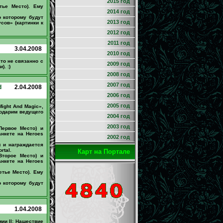
2015 год
тье Место). Ему
2014 год
 которому будут
2013 год
сов» (картинки к
2012 год
2011 год
3.04.2008
2010 год
то не связанно с
2009 год
. :)
2008 год
2007 год
d
2.04.2008
2006 год
2005 год
ight And Magic»,
годарим ведущего
2004 год
2003 год
Первое Место) и
анкете на Heroes
2002 год
) и награждается
rtal.
Карт на Портале
Второе Место) и
анкете на Heroes
етье Место). Ему
 которому будут
1.04.2008
ии II: Нашествие