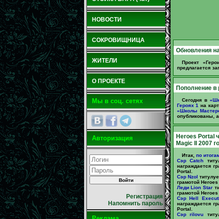
НОВОСТИ
СОКРОВИЩНИЦА
Обновления на
ЖИТЕЛИ
Проект «Геро
предлагается заг
О ПРОЕКТЕ
Пополнение в
Сегодня в
«Шк
Мы в соц. сетях
Героях 1
на карт
«Школы Мастер
опубликованы, а
Heroes Portal 
Авторизация
Magic II 2007 г
Итак,
по итогам
Сэр Catch
титул
награждается гр
Portal.
Сэр Nzol
титулуе
грамотой Heroes 
Леди Lion Star
ти
грамотой Heroes 
Регистрация
Сэр Hell Execut
Напомнить пароль
награждается гр
Portal.
Сэр rilovu
титул
Реклама