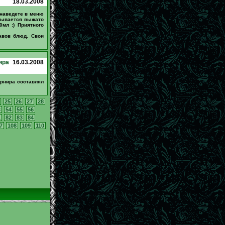
18.03.2008
 наведете в меню
азывается выжато
мл :) Приятного
авов блюд. Свои
ира
16.03.2008
урнира составлял
25
26
27
28
3
54
55
56
1
82
83
84
7
108
109
110