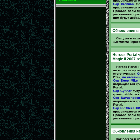
присваивается эт
Сэр Brennan
тит
присваивается эт
Просьба всем п
доставлены приз
ним будут добав
Обновления в 
Сегодня в наш
«Землями Героев»
Heroes Portal 
Magic II 2007 г
Heroes Portal
на котором пров
этого турнира:
С
Итак,
по итогам и
Сэр Deep Mike
т
награждается гр
Portal.
Сэр Gynnar
титу
грамотой Heroes 
Сэр Navuchodon
награждается гр
Portal.
Сэр PPRReeeDD
присваивается эт
Просьба всем п
доставлены при
Обновления на
Как всегда в 