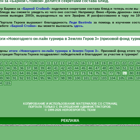
н за «Барной Стойкой» делится секретами состава блюд.
гр Бармен за
«Барной Стойкой»
поделился секретами состава блюд и теперь если вы
блюда вы сможете увидеть из чего оно состоит. Например: Вино «Кровь дракона» ок
конов выводка 2003г, выращенных на юге Эрафии. И расфассованно в тару по 100
Портала Героев выражает благодарность
Леди Bastinda
за помощь в изучении сост
работе
«Барной Стойки»
вы можете высказать
здесь
.
ги «Новогоднего он-лайн турнира в Землях Геров 3» (призовой фонд турн
едены
итоги «Новогоднего он-лайн турнира в Землях Геров 3»
. Призовой фонд этого т
страция Портала Героев поздравляет победителей и благодарит за участие в турнире!
2
3
4
5
6
7
8
9
10
11
12
13
14
15
16
17
18
19
20
21
22
23
24
33
34
35
36
37
38
39
40
41
42
43
44
45
46
47
48
49
50
51
52
5
61
62
63
64
65
66
67
68
69
70
71
72
73
74
75
76
77
78
79
80
8
89
90
91
92
93
94
95
96
97
98
99
100
101
102
103
104
105
106
10
4
115
КОПИРОВАНИЕ И ИСПОЛЬЗОВАНИЕ МАТЕРИАЛОВ СО СТРАНИЦ
ПОРТАЛА ТОЛЬКО С РАЗРЕШЕНИЯ АДМИНИСТРАТОРОВ.
© 1999-2026 HEROESPORTAL TEAM
РЕКЛАМА