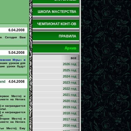
ШКОЛА МАСТЕРСТВА
ЧЕМПИОНАТ КОНТ-ОВ
6.04.2008
ПРАВИЛА
ся. Сегодня Вам
Архив
5.04.2008
все
левские Игры» в
Ваших уроков для
2026 год
шие уроки будут
2025 год
2024 год
and
4.04.2008
2023 год
2022 год
2021 год
ервое Место) и
анкете на Heroes
2020 год
) и награждается
2019 год
rtal.
) и награждается
2018 год
al.
Второе Место) и
2017 год
анкете на Heroes
2016 год
тье Место). Ему