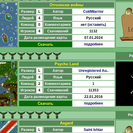
Отголоски войны
Размер
L
Автор
ColdWarrior
Людей
4
Язык
Русский
Команд
0
Комментариев
нет (
оставить
)
Игроков
4
Скачиваний
1132
Дата размещения карты
07.01.2024
Скачать
подробнее
Ре
Psycho Land
Размер
L
Автор
Unregistered Au..
Людей
4
Язык
Русский
Команд
2
Комментариев
1
Игроков
4
Скачиваний
11353
Дата размещения карты
22.01.2016
Скачать
подробнее
Ре
Asgard
Размер
L
Автор
Saint Ishtar