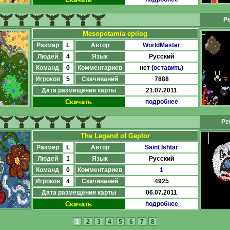
Ре
Mesopotamia epilog
Размер
L
Автор
WorldMaster
Людей
4
Язык
Русский
Команд
0
Комментариев
нет (
оставить
)
Игроков
5
Скачиваний
7888
Дата размещения карты
21.07.2011
Скачать
подробнее
Ре
The Legend of Geptor
Размер
L
Автор
Saint Ishtar
Людей
1
Язык
Русский
Команд
0
Комментариев
1
Игроков
4
Скачиваний
4925
Дата размещения карты
06.07.2011
Скачать
подробнее
1
2
3
4
5
6
7
8