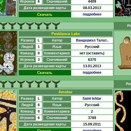
Игроков
6
Скачиваний
4409
Дата размещения карты
08.03.2013
Скачать
подробнее
Ре
Pestilence Lake
Размер
L
Автор
Вандериэл Талат..
Людей
1
Язык
Русский
Команд
0
Комментариев
нет (
оставить
)
Игроков
3
Скачиваний
6370
Дата размещения карты
13.01.2013
Скачать
подробнее
Ре
Amsher
Размер
L
Автор
Saint Ishtar
Людей
6
Язык
Русский
Команд
0
Комментариев
2
Игроков
6
Скачиваний
3788
Дата размещения карты
15.09.2011
Скачать
подробнее