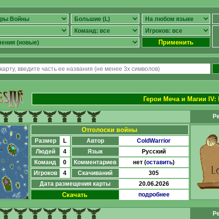
Применить
Герои Меча и Магии IV
:
Ре
Отголоски войны
Размер
L
Автор
ColdWarrior
Людей
4
Язык
Русский
Команд
0
Комментариев
нет (
оставить
)
Игроков
4
Скачиваний
305
Дата размещения карты
20.06.2026
Скачать
подробнее
Ре