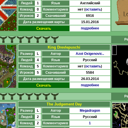
Людей
1
Язык
Английский
Команд
0
Комментариев
нет (
оставить
)
Игроков
2
Скачиваний
6916
Дата размещения карты
15.01.2016
Скачать
подробнее
Ре
King Drevlepuschi
Размер
L
Автор
Azot Oxigenovic..
Людей
4
Язык
Русский
Команд
5
Комментариев
нет (
оставить
)
Игроков
5
Скачиваний
5584
Дата размещения карты
26.03.2014
Скачать
подробнее
Ре
The Judgement Day
Размер
L
Автор
Megadragon
Людей
2
Язык
Русский
Команд
2
Комментариев
1