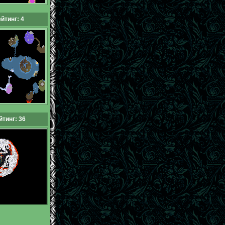
йтинг: 4
йтинг: 36