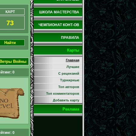
КАРТ
ШКОЛА МАСТЕРСТВА
73
ЧЕМПИОНАТ КОНТ-ОВ
ПРАВИЛА
Найти
Карты
Главная
Ветры Войны
Лучшие
йтинг: 0
С рецензией
Турнирные
Топ авторов
Топ комментаторов
Добавить карту
Реклама
йтинг: 0