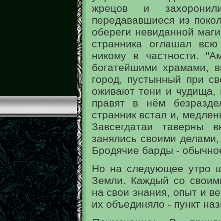
жрецов и захоронил
передававшиеся из покол
обереги невиданной маги
странника оглашал всю
никому в частности. "А
богатейшими храмами, в
город, пустынный при св
оживают тени и чудища, 
правят в нём безраздел
странник встал и, медлен
Завсегдатаи таверны 
занялись своими делами,
Бродячие барды - обычное
Но на следующее утро ш
Земли. Каждый со своим
на свои знания, опыт и в
их объединяло - пункт наз